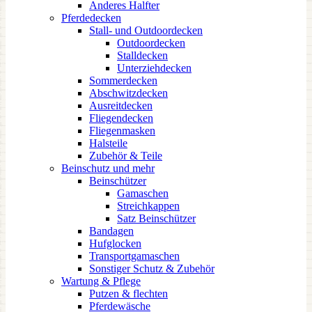
Anderes Halfter
Pferdedecken
Stall- und Outdoordecken
Outdoordecken
Stalldecken
Unterziehdecken
Sommerdecken
Abschwitzdecken
Ausreitdecken
Fliegendecken
Fliegenmasken
Halsteile
Zubehör & Teile
Beinschutz und mehr
Beinschützer
Gamaschen
Streichkappen
Satz Beinschützer
Bandagen
Hufglocken
Transportgamaschen
Sonstiger Schutz & Zubehör
Wartung & Pflege
Putzen & flechten
Pferdewäsche