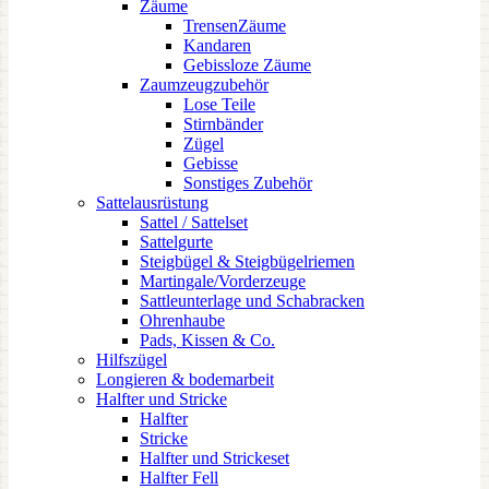
Zäume
TrensenZäume
Kandaren
Gebissloze Zäume
Zaumzeugzubehör
Lose Teile
Stirnbänder
Zügel
Gebisse
Sonstiges Zubehör
Sattelausrüstung
Sattel / Sattelset
Sattelgurte
Steigbügel & Steigbügelriemen
Martingale/Vorderzeuge
Sattleunterlage und Schabracken
Ohrenhaube
Pads, Kissen & Co.
Hilfszügel
Longieren & bodemarbeit
Halfter und Stricke
Halfter
Stricke
Halfter und Strickeset
Halfter Fell