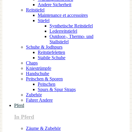
Andere Sicherheit
Reitstiefel
Maintenance et accessoires
Stiefel
Synthetische Reitstiefel
Lederreitstiefel
Outdoor-, Thermo- und
Stallstiefel
Schuhe & Jodhpurs
Reitstiefeletten
Stabile Schuhe
Chaps
Kniestrümpfe
Handschuhe
Peitschen & Sporen
Peitschen
Spurs & Spur Straps
Zubehör
Fahrer Andere
Pferd
In Pferd
Zäume & Zubehör