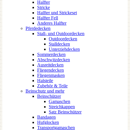
Halfter
Stricke
Halfter und Strickeset
Halfter Fell
Anderes Halfter
Pferdedecken
Stall- und Outdoordecken
Outdoordecken
Stalldecken
Unterziehdecken
Sommerdecken
Abschwitzdecken
Ausreitdecken
Fliegendecken
Fliegenmasken
Halsteile
Zubehör & Teile
Beinschutz und mehr
Beinschützer
Gamaschen
Streichkappen
Satz Beinschützer
Bandagen
Hufglocken
Transportgamaschen