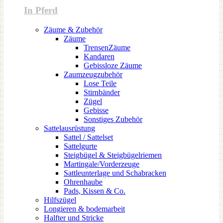
In Pferd
Zäume & Zubehör
Zäume
TrensenZäume
Kandaren
Gebissloze Zäume
Zaumzeugzubehör
Lose Teile
Stirnbänder
Zügel
Gebisse
Sonstiges Zubehör
Sattelausrüstung
Sattel / Sattelset
Sattelgurte
Steigbügel & Steigbügelriemen
Martingale/Vorderzeuge
Sattleunterlage und Schabracken
Ohrenhaube
Pads, Kissen & Co.
Hilfszügel
Longieren & bodemarbeit
Halfter und Stricke