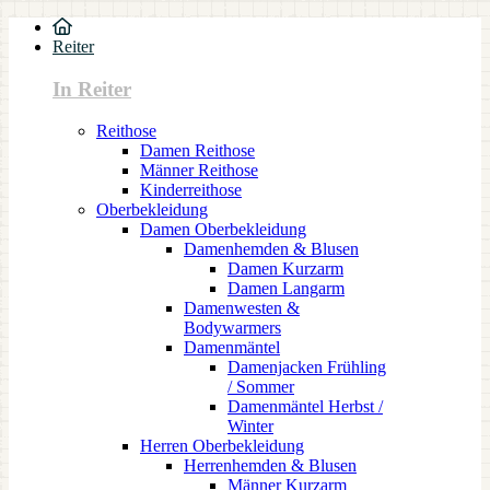
Reiter
In Reiter
Reithose
Damen Reithose
Männer Reithose
Kinderreithose
Oberbekleidung
Damen Oberbekleidung
Damenhemden & Blusen
Damen Kurzarm
Damen Langarm
Damenwesten &
Bodywarmers
Damenmäntel
Damenjacken Frühling
/ Sommer
Damenmäntel Herbst /
Winter
Herren Oberbekleidung
Herrenhemden & Blusen
Männer Kurzarm