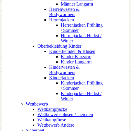
Männer Langarm
Herrenwesten &
Bodywarmers
Herrenjacken
Herrenjacken Frühling
/ Sommer
Herrenjacken Herbst /
Winter
Oberbekleidung Kinder
Kinderhemden & Blusen
Kinder Kurzarm
Kinder Langarm
Kinderwesten &
Bodywarmers
Kinderjacken
Kinderjacken Frühling
/ Sommer
Kinderjacken Herbst /
Winter
Wettbewerb
Wettkampfjacke
Wettbewerbsblusen / -hemden
Wettkampfhose
Wettbewerb Andere
Sicherheit