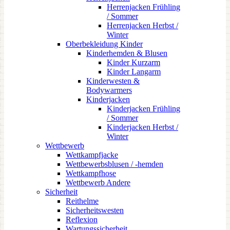
Herrenjacken Frühling
/ Sommer
Herrenjacken Herbst /
Winter
Oberbekleidung Kinder
Kinderhemden & Blusen
Kinder Kurzarm
Kinder Langarm
Kinderwesten &
Bodywarmers
Kinderjacken
Kinderjacken Frühling
/ Sommer
Kinderjacken Herbst /
Winter
Wettbewerb
Wettkampfjacke
Wettbewerbsblusen / -hemden
Wettkampfhose
Wettbewerb Andere
Sicherheit
Reithelme
Sicherheitswesten
Reflexion
Wartungssicherheit