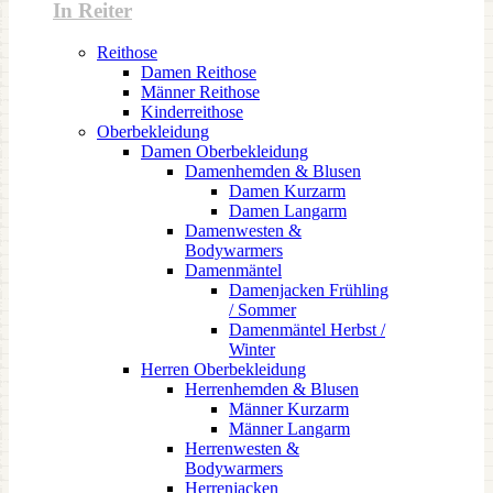
In Reiter
Reithose
Damen Reithose
Männer Reithose
Kinderreithose
Oberbekleidung
Damen Oberbekleidung
Damenhemden & Blusen
Damen Kurzarm
Damen Langarm
Damenwesten &
Bodywarmers
Damenmäntel
Damenjacken Frühling
/ Sommer
Damenmäntel Herbst /
Winter
Herren Oberbekleidung
Herrenhemden & Blusen
Männer Kurzarm
Männer Langarm
Herrenwesten &
Bodywarmers
Herrenjacken