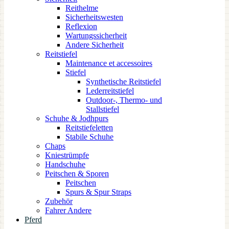
Reithelme
Sicherheitswesten
Reflexion
Wartungssicherheit
Andere Sicherheit
Reitstiefel
Maintenance et accessoires
Stiefel
Synthetische Reitstiefel
Lederreitstiefel
Outdoor-, Thermo- und
Stallstiefel
Schuhe & Jodhpurs
Reitstiefeletten
Stabile Schuhe
Chaps
Kniestrümpfe
Handschuhe
Peitschen & Sporen
Peitschen
Spurs & Spur Straps
Zubehör
Fahrer Andere
Pferd