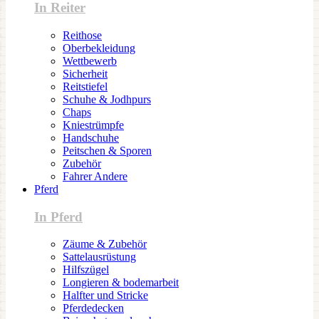
In Reiter
Reithose
Oberbekleidung
Wettbewerb
Sicherheit
Reitstiefel
Schuhe & Jodhpurs
Chaps
Kniestrümpfe
Handschuhe
Peitschen & Sporen
Zubehör
Fahrer Andere
Pferd
In Pferd
Zäume & Zubehör
Sattelausrüstung
Hilfszügel
Longieren & bodemarbeit
Halfter und Stricke
Pferdedecken