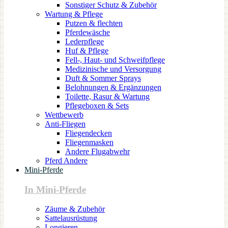
Sonstiger Schutz & Zubehör
Wartung & Pflege
Putzen & flechten
Pferdewäsche
Lederpflege
Huf & Pflege
Fell-, Haut- und Schweifpflege
Medizinische und Versorgung
Duft & Sommer Sprays
Belohnungen & Ergänzungen
Toilette, Rasur & Wartung
Pflegeboxen & Sets
Wettbewerb
Anti-Fliegen
Fliegendecken
Fliegenmasken
Andere Flugabwehr
Pferd Andere
Mini-Pferde
In Mini-Pferde
Zäume & Zubehör
Sattelausrüstung
Longieren