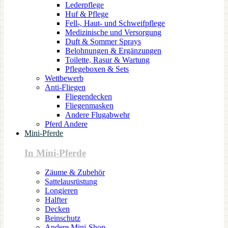
Lederpflege
Huf & Pflege
Fell-, Haut- und Schweifpflege
Medizinische und Versorgung
Duft & Sommer Sprays
Belohnungen & Ergänzungen
Toilette, Rasur & Wartung
Pflegeboxen & Sets
Wettbewerb
Anti-Fliegen
Fliegendecken
Fliegenmasken
Andere Flugabwehr
Pferd Andere
Mini-Pferde
In Mini-Pferde
Zäume & Zubehör
Sattelausrüstung
Longieren
Halfter
Decken
Beinschutz
Andere Mini-Shop