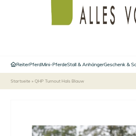
Reiter
Pferd
Mini-Pferde
Stall & Anhänger
Geschenk & S
Startseite
»
QHP Turnout Hals Blauw