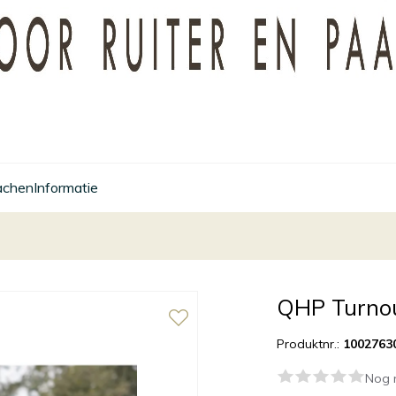
achen
Informatie
QHP Turnou
Produktnr.:
1002763
Nog 