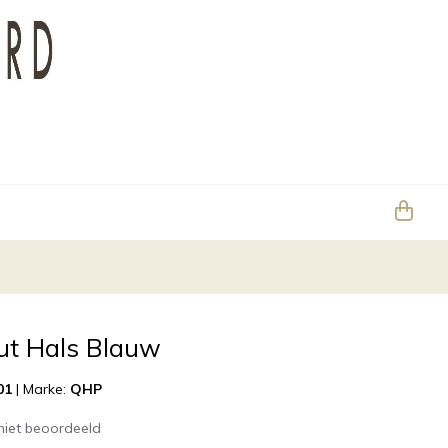
t Hals Blauw
01
|
Marke:
QHP
niet beoordeeld