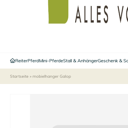
Reiter
Pferd
Mini-Pferde
Stall & Anhänger
Geschenk & S
Startseite
»
mobielhanger Galop