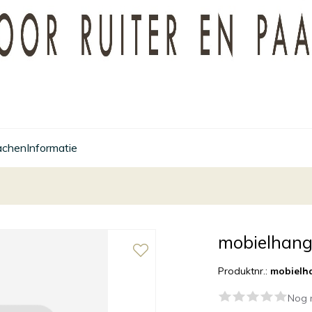
achen
Informatie
mobielhang
Produktnr.:
mobielh
Nog 