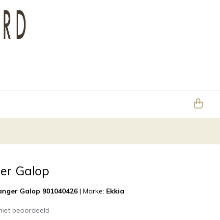
er Galop
anger Galop 901040426
|
Marke:
Ekkia
niet beoordeeld