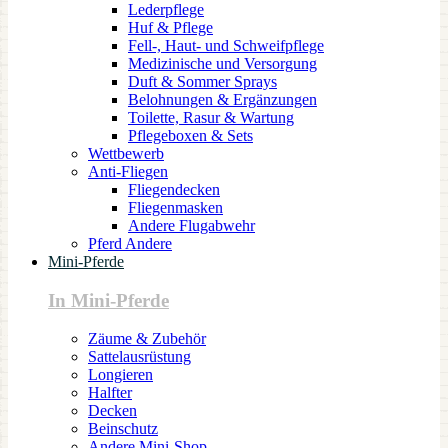
Lederpflege
Huf & Pflege
Fell-, Haut- und Schweifpflege
Medizinische und Versorgung
Duft & Sommer Sprays
Belohnungen & Ergänzungen
Toilette, Rasur & Wartung
Pflegeboxen & Sets
Wettbewerb
Anti-Fliegen
Fliegendecken
Fliegenmasken
Andere Flugabwehr
Pferd Andere
Mini-Pferde
In Mini-Pferde
Zäume & Zubehör
Sattelausrüstung
Longieren
Halfter
Decken
Beinschutz
Andere Mini-Shop