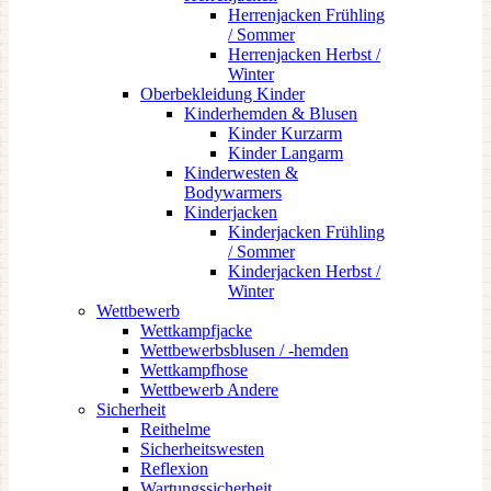
Herrenjacken Frühling
/ Sommer
Herrenjacken Herbst /
Winter
Oberbekleidung Kinder
Kinderhemden & Blusen
Kinder Kurzarm
Kinder Langarm
Kinderwesten &
Bodywarmers
Kinderjacken
Kinderjacken Frühling
/ Sommer
Kinderjacken Herbst /
Winter
Wettbewerb
Wettkampfjacke
Wettbewerbsblusen / -hemden
Wettkampfhose
Wettbewerb Andere
Sicherheit
Reithelme
Sicherheitswesten
Reflexion
Wartungssicherheit