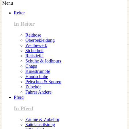
Menu
Reiter
In Reiter
Reithose
Oberbekleidung
Wettbewerb
Sicherheit
Reitstiefel
Schuhe & Jodhpurs
Chaps
Kniestrümpfe
Handschuhe
Peitschen & Sporen
Zubehör
Fahrer Andere
Pferd
In Pferd
Zäume & Zubehör
Sattelausrüstung