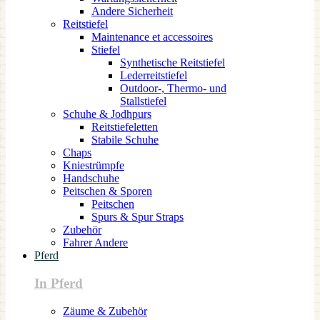
Andere Sicherheit
Reitstiefel
Maintenance et accessoires
Stiefel
Synthetische Reitstiefel
Lederreitstiefel
Outdoor-, Thermo- und
Stallstiefel
Schuhe & Jodhpurs
Reitstiefeletten
Stabile Schuhe
Chaps
Kniestrümpfe
Handschuhe
Peitschen & Sporen
Peitschen
Spurs & Spur Straps
Zubehör
Fahrer Andere
Pferd
In Pferd
Zäume & Zubehör