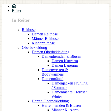
Reiter
In Reiter
Reithose
Damen Reithose
Männer Reithose
Kinderreithose
Oberbekleidung
Damen Oberbekleidung
Damenhemden & Blusen
Damen Kurzarm
Damen Langarm
Damenwesten &
Bodywarmers
Damenmäntel
Damenjacken Frühling
/ Sommer
Damenmäntel Herbst /
Winter
Herren Oberbekleidung
Herrenhemden & Blusen
Männer Kurzarm