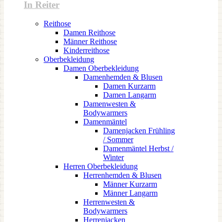
In Reiter
Reithose
Damen Reithose
Männer Reithose
Kinderreithose
Oberbekleidung
Damen Oberbekleidung
Damenhemden & Blusen
Damen Kurzarm
Damen Langarm
Damenwesten &
Bodywarmers
Damenmäntel
Damenjacken Frühling
/ Sommer
Damenmäntel Herbst /
Winter
Herren Oberbekleidung
Herrenhemden & Blusen
Männer Kurzarm
Männer Langarm
Herrenwesten &
Bodywarmers
Herrenjacken