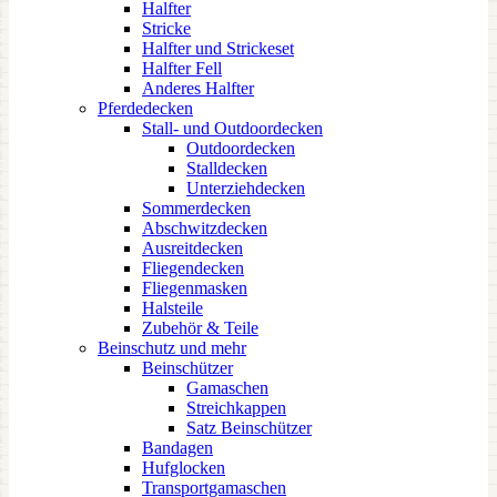
Halfter
Stricke
Halfter und Strickeset
Halfter Fell
Anderes Halfter
Pferdedecken
Stall- und Outdoordecken
Outdoordecken
Stalldecken
Unterziehdecken
Sommerdecken
Abschwitzdecken
Ausreitdecken
Fliegendecken
Fliegenmasken
Halsteile
Zubehör & Teile
Beinschutz und mehr
Beinschützer
Gamaschen
Streichkappen
Satz Beinschützer
Bandagen
Hufglocken
Transportgamaschen