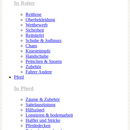
In Reiter
Reithose
Oberbekleidung
Wettbewerb
Sicherheit
Reitstiefel
Schuhe & Jodhpurs
Chaps
Kniestrümpfe
Handschuhe
Peitschen & Sporen
Zubehör
Fahrer Andere
Pferd
In Pferd
Zäume & Zubehör
Sattelausrüstung
Hilfszügel
Longieren & bodemarbeit
Halfter und Stricke
Pferdedecken