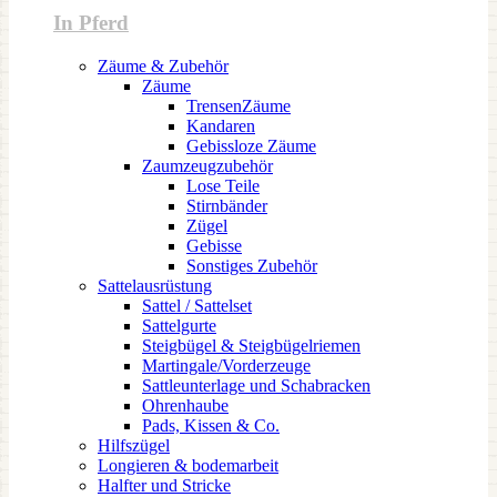
In Pferd
Zäume & Zubehör
Zäume
TrensenZäume
Kandaren
Gebissloze Zäume
Zaumzeugzubehör
Lose Teile
Stirnbänder
Zügel
Gebisse
Sonstiges Zubehör
Sattelausrüstung
Sattel / Sattelset
Sattelgurte
Steigbügel & Steigbügelriemen
Martingale/Vorderzeuge
Sattleunterlage und Schabracken
Ohrenhaube
Pads, Kissen & Co.
Hilfszügel
Longieren & bodemarbeit
Halfter und Stricke