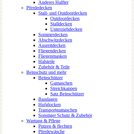
Anderes Halfter
Pferdedecken
Stall- und Outdoordecken
Outdoordecken
Stalldecken
Unterziehdecken
Sommerdecken
Abschwitzdecken
Ausreitdecken
Fliegendecken
Fliegenmasken
Halsteile
Zubehör & Teile
Beinschutz und mehr
Beinschützer
Gamaschen
Streichkappen
Satz Beinschützer
Bandagen
Hufglocken
Transportgamaschen
Sonstiger Schutz & Zubehör
Wartung & Pflege
Putzen & flechten
Pferdewäsche