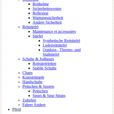
Reithelme
Sicherheitswesten
Reflexion
Wartungssicherheit
Andere Sicherheit
Reitstiefel
Maintenance et accessoires
Stiefel
Synthetische Reitstiefel
Lederreitstiefel
Outdoor-, Thermo- und
Stallstiefel
Schuhe & Jodhpurs
Reitstiefeletten
Stabile Schuhe
Chaps
Kniestrümpfe
Handschuhe
Peitschen & Sporen
Peitschen
Spurs & Spur Straps
Zubehör
Fahrer Andere
Pferd