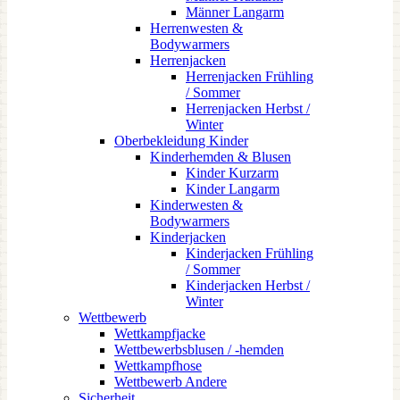
Männer Langarm
Herrenwesten &
Bodywarmers
Herrenjacken
Herrenjacken Frühling
/ Sommer
Herrenjacken Herbst /
Winter
Oberbekleidung Kinder
Kinderhemden & Blusen
Kinder Kurzarm
Kinder Langarm
Kinderwesten &
Bodywarmers
Kinderjacken
Kinderjacken Frühling
/ Sommer
Kinderjacken Herbst /
Winter
Wettbewerb
Wettkampfjacke
Wettbewerbsblusen / -hemden
Wettkampfhose
Wettbewerb Andere
Sicherheit