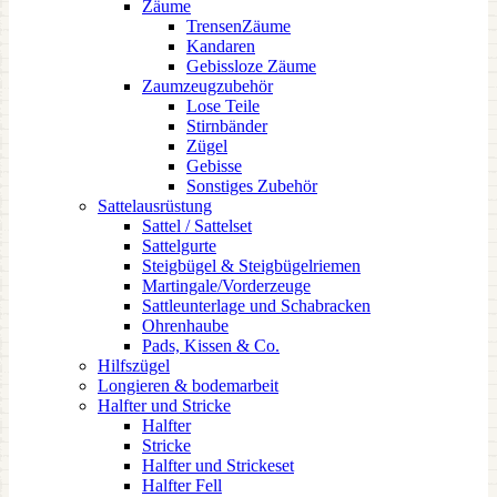
Zäume
TrensenZäume
Kandaren
Gebissloze Zäume
Zaumzeugzubehör
Lose Teile
Stirnbänder
Zügel
Gebisse
Sonstiges Zubehör
Sattelausrüstung
Sattel / Sattelset
Sattelgurte
Steigbügel & Steigbügelriemen
Martingale/Vorderzeuge
Sattleunterlage und Schabracken
Ohrenhaube
Pads, Kissen & Co.
Hilfszügel
Longieren & bodemarbeit
Halfter und Stricke
Halfter
Stricke
Halfter und Strickeset
Halfter Fell