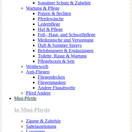
Sonstiger Schutz & Zubehör
Wartung & Pflege
Putzen & flechten
Pferdewäsche
Lederpflege
Huf & Pflege
Fell-, Haut- und Schweifpflege
Medizinische und Versorgung
Duft & Sommer Sprays
Belohnungen & Ergänzungen
Toilette, Rasur & Wartung
Pflegeboxen & Sets
Wettbewerb
Anti-Fliegen
Fliegendecken
Fliegenmasken
Andere Flugabwehr
Pferd Andere
Mini-Pferde
In Mini-Pferde
Zäume & Zubehör
Sattelausrüstung
Longieren