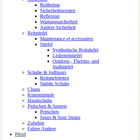
Reithelme
Sicherheitswesten
Reflexion
Wartungssicherheit
Andere Sicherheit
Reitstiefel
Maintenance et accessoires
Stiefel
Synthetische Reitstiefel
Lederreitstiefel
Outdoor-, Thermo- und
Stallstiefel
Schuhe & Jodhpurs
Reitstiefeletten
Stabile Schuhe
Chaps
Kniestrümpfe
Handschuhe
Peitschen & Sporen
Peitschen
Spurs & Spur Straps
Zubehör
Fahrer Andere
Pferd