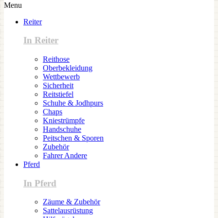
Menu
Reiter
In Reiter
Reithose
Oberbekleidung
Wettbewerb
Sicherheit
Reitstiefel
Schuhe & Jodhpurs
Chaps
Kniestrümpfe
Handschuhe
Peitschen & Sporen
Zubehör
Fahrer Andere
Pferd
In Pferd
Zäume & Zubehör
Sattelausrüstung