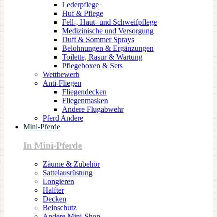
Lederpflege
Huf & Pflege
Fell-, Haut- und Schweifpflege
Medizinische und Versorgung
Duft & Sommer Sprays
Belohnungen & Ergänzungen
Toilette, Rasur & Wartung
Pflegeboxen & Sets
Wettbewerb
Anti-Fliegen
Fliegendecken
Fliegenmasken
Andere Flugabwehr
Pferd Andere
Mini-Pferde
In Mini-Pferde
Zäume & Zubehör
Sattelausrüstung
Longieren
Halfter
Decken
Beinschutz
Andere Mini-Shop