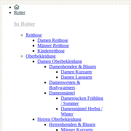
Reiter
In Reiter
Reithose
Damen Reithose
Männer Reithose
Kinderreithose
Oberbekleidung
Damen Oberbekleidung
Damenhemden & Blusen
Damen Kurzarm
Damen Langarm
Damenwesten &
Bodywarmers
Damenmäntel
Damenjacken Frühling
/ Sommer
Damenmäntel Herbst /
Winter
Herren Oberbekleidung
Herrenhemden & Blusen
Männer Kurzarm