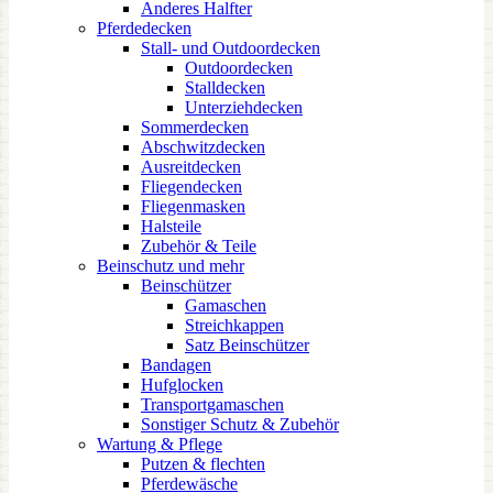
Anderes Halfter
Pferdedecken
Stall- und Outdoordecken
Outdoordecken
Stalldecken
Unterziehdecken
Sommerdecken
Abschwitzdecken
Ausreitdecken
Fliegendecken
Fliegenmasken
Halsteile
Zubehör & Teile
Beinschutz und mehr
Beinschützer
Gamaschen
Streichkappen
Satz Beinschützer
Bandagen
Hufglocken
Transportgamaschen
Sonstiger Schutz & Zubehör
Wartung & Pflege
Putzen & flechten
Pferdewäsche