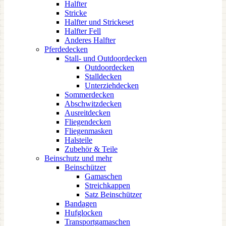
Halfter
Stricke
Halfter und Strickeset
Halfter Fell
Anderes Halfter
Pferdedecken
Stall- und Outdoordecken
Outdoordecken
Stalldecken
Unterziehdecken
Sommerdecken
Abschwitzdecken
Ausreitdecken
Fliegendecken
Fliegenmasken
Halsteile
Zubehör & Teile
Beinschutz und mehr
Beinschützer
Gamaschen
Streichkappen
Satz Beinschützer
Bandagen
Hufglocken
Transportgamaschen