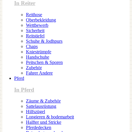
In Reiter
Reithose
Oberbekleidung
Wettbewerb
Sicherheit
Reitstiefel
Schuhe & Jodhpurs
Chaps
Kniestrümpfe
Handschuhe
Peitschen & Sporen
Zubehör
Fahrer Andere
Pferd
In Pferd
Zäume & Zubehör
Sattelausrüstung
Hilfszügel
Longieren & bodemarbeit
Halfter und Stricke
Pferdedecken