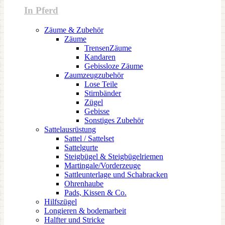
In Pferd
Zäume & Zubehör
Zäume
TrensenZäume
Kandaren
Gebissloze Zäume
Zaumzeugzubehör
Lose Teile
Stirnbänder
Zügel
Gebisse
Sonstiges Zubehör
Sattelausrüstung
Sattel / Sattelset
Sattelgurte
Steigbügel & Steigbügelriemen
Martingale/Vorderzeuge
Sattleunterlage und Schabracken
Ohrenhaube
Pads, Kissen & Co.
Hilfszügel
Longieren & bodemarbeit
Halfter und Stricke