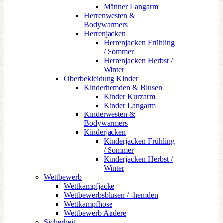
Männer Langarm
Herrenwesten &
Bodywarmers
Herrenjacken
Herrenjacken Frühling
/ Sommer
Herrenjacken Herbst /
Winter
Oberbekleidung Kinder
Kinderhemden & Blusen
Kinder Kurzarm
Kinder Langarm
Kinderwesten &
Bodywarmers
Kinderjacken
Kinderjacken Frühling
/ Sommer
Kinderjacken Herbst /
Winter
Wettbewerb
Wettkampfjacke
Wettbewerbsblusen / -hemden
Wettkampfhose
Wettbewerb Andere
Sicherheit