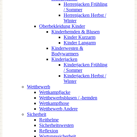
Herrenjacken Frühling
/ Sommer
Herrenjacken Herbst /
Winter
Oberbekleidung Kinder
Kinderhemden & Blusen
Kinder Kurzarm
Kinder Langarm
Kinderwesten &
Bodywarmers
Kinderjacken
Kinderjacken Frühling
/ Sommer
Kinderjacken Herbst /
Winter
Wettbewerb
Wettkampfjacke
Wettbewerbsblusen / -hemden
Wettkampfhose
Wettbewerb Andere
Sicherheit
Reithelme
Sicherheitswesten
Reflexion
Wartungssicherheit