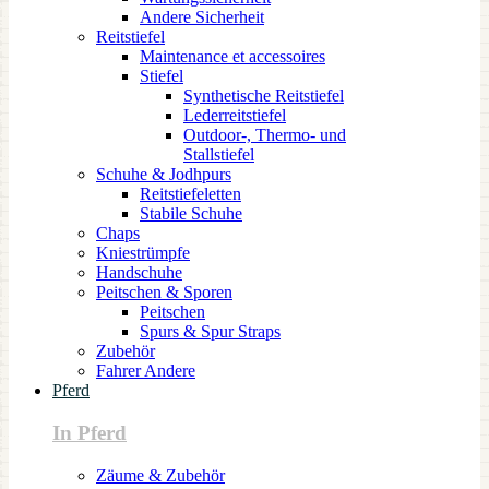
Andere Sicherheit
Reitstiefel
Maintenance et accessoires
Stiefel
Synthetische Reitstiefel
Lederreitstiefel
Outdoor-, Thermo- und
Stallstiefel
Schuhe & Jodhpurs
Reitstiefeletten
Stabile Schuhe
Chaps
Kniestrümpfe
Handschuhe
Peitschen & Sporen
Peitschen
Spurs & Spur Straps
Zubehör
Fahrer Andere
Pferd
In Pferd
Zäume & Zubehör