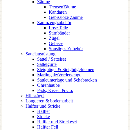
Zäume
TrensenZäume
Kandaren
Gebissloze Zäume
Zaumzeugzubehör
Lose Teile
Stirnbänder
Zügel
Gebisse
Sonstiges Zubehör
Sattelausrüstung
Sattel / Sattelset
Sattelgurte
Steigbügel & Steigbügelriemen
Martingale/Vorderzeuge
Sattleunterlage und Schabracken
Ohrenhaube
Pads, Kissen & Co.
Hilfszügel
Longieren & bodemarbeit
Halfter und Stricke
Halfter
Stricke
Halfter und Strickeset
Halfter Fell