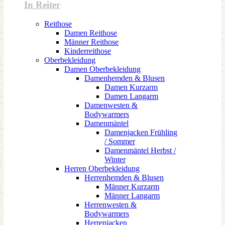
In Reiter
Reithose
Damen Reithose
Männer Reithose
Kinderreithose
Oberbekleidung
Damen Oberbekleidung
Damenhemden & Blusen
Damen Kurzarm
Damen Langarm
Damenwesten &
Bodywarmers
Damenmäntel
Damenjacken Frühling
/ Sommer
Damenmäntel Herbst /
Winter
Herren Oberbekleidung
Herrenhemden & Blusen
Männer Kurzarm
Männer Langarm
Herrenwesten &
Bodywarmers
Herrenjacken