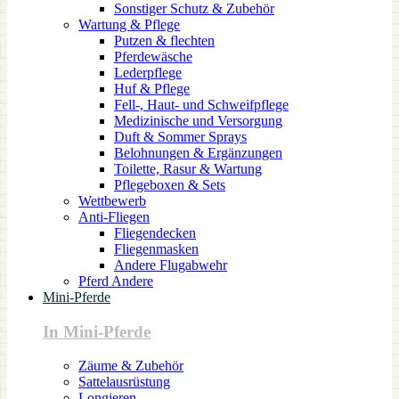
Sonstiger Schutz & Zubehör
Wartung & Pflege
Putzen & flechten
Pferdewäsche
Lederpflege
Huf & Pflege
Fell-, Haut- und Schweifpflege
Medizinische und Versorgung
Duft & Sommer Sprays
Belohnungen & Ergänzungen
Toilette, Rasur & Wartung
Pflegeboxen & Sets
Wettbewerb
Anti-Fliegen
Fliegendecken
Fliegenmasken
Andere Flugabwehr
Pferd Andere
Mini-Pferde
In Mini-Pferde
Zäume & Zubehör
Sattelausrüstung
Longieren