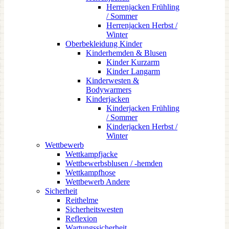
Herrenjacken Frühling
/ Sommer
Herrenjacken Herbst /
Winter
Oberbekleidung Kinder
Kinderhemden & Blusen
Kinder Kurzarm
Kinder Langarm
Kinderwesten &
Bodywarmers
Kinderjacken
Kinderjacken Frühling
/ Sommer
Kinderjacken Herbst /
Winter
Wettbewerb
Wettkampfjacke
Wettbewerbsblusen / -hemden
Wettkampfhose
Wettbewerb Andere
Sicherheit
Reithelme
Sicherheitswesten
Reflexion
Wartungssicherheit