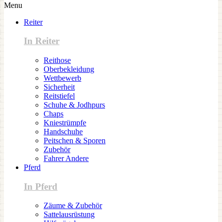
Menu
Reiter
In Reiter
Reithose
Oberbekleidung
Wettbewerb
Sicherheit
Reitstiefel
Schuhe & Jodhpurs
Chaps
Kniestrümpfe
Handschuhe
Peitschen & Sporen
Zubehör
Fahrer Andere
Pferd
In Pferd
Zäume & Zubehör
Sattelausrüstung