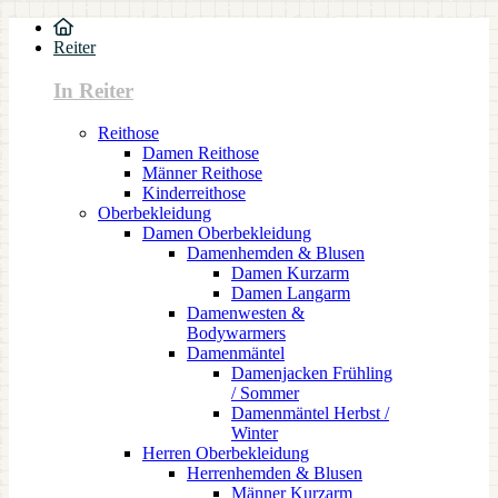
Reiter
In Reiter
Reithose
Damen Reithose
Männer Reithose
Kinderreithose
Oberbekleidung
Damen Oberbekleidung
Damenhemden & Blusen
Damen Kurzarm
Damen Langarm
Damenwesten &
Bodywarmers
Damenmäntel
Damenjacken Frühling
/ Sommer
Damenmäntel Herbst /
Winter
Herren Oberbekleidung
Herrenhemden & Blusen
Männer Kurzarm