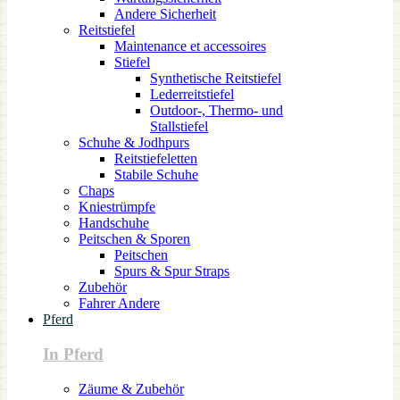
Andere Sicherheit
Reitstiefel
Maintenance et accessoires
Stiefel
Synthetische Reitstiefel
Lederreitstiefel
Outdoor-, Thermo- und
Stallstiefel
Schuhe & Jodhpurs
Reitstiefeletten
Stabile Schuhe
Chaps
Kniestrümpfe
Handschuhe
Peitschen & Sporen
Peitschen
Spurs & Spur Straps
Zubehör
Fahrer Andere
Pferd
In Pferd
Zäume & Zubehör