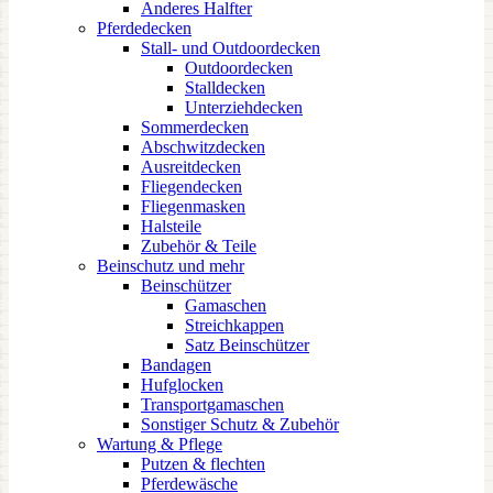
Anderes Halfter
Pferdedecken
Stall- und Outdoordecken
Outdoordecken
Stalldecken
Unterziehdecken
Sommerdecken
Abschwitzdecken
Ausreitdecken
Fliegendecken
Fliegenmasken
Halsteile
Zubehör & Teile
Beinschutz und mehr
Beinschützer
Gamaschen
Streichkappen
Satz Beinschützer
Bandagen
Hufglocken
Transportgamaschen
Sonstiger Schutz & Zubehör
Wartung & Pflege
Putzen & flechten
Pferdewäsche