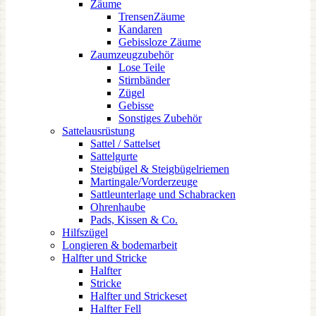
Zäume
TrensenZäume
Kandaren
Gebissloze Zäume
Zaumzeugzubehör
Lose Teile
Stirnbänder
Zügel
Gebisse
Sonstiges Zubehör
Sattelausrüstung
Sattel / Sattelset
Sattelgurte
Steigbügel & Steigbügelriemen
Martingale/Vorderzeuge
Sattleunterlage und Schabracken
Ohrenhaube
Pads, Kissen & Co.
Hilfszügel
Longieren & bodemarbeit
Halfter und Stricke
Halfter
Stricke
Halfter und Strickeset
Halfter Fell