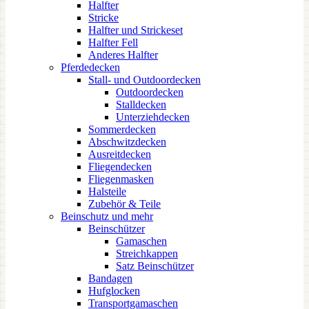
Halfter
Stricke
Halfter und Strickeset
Halfter Fell
Anderes Halfter
Pferdedecken
Stall- und Outdoordecken
Outdoordecken
Stalldecken
Unterziehdecken
Sommerdecken
Abschwitzdecken
Ausreitdecken
Fliegendecken
Fliegenmasken
Halsteile
Zubehör & Teile
Beinschutz und mehr
Beinschützer
Gamaschen
Streichkappen
Satz Beinschützer
Bandagen
Hufglocken
Transportgamaschen