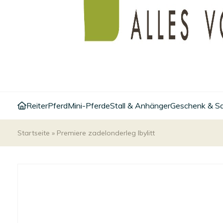
Reiter
Pferd
Mini-Pferde
Stall & Anhänger
Geschenk & S
Startseite
»
Premiere zadelonderleg Ibylitt