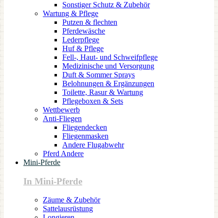
Sonstiger Schutz & Zubehör
Wartung & Pflege
Putzen & flechten
Pferdewäsche
Lederpflege
Huf & Pflege
Fell-, Haut- und Schweifpflege
Medizinische und Versorgung
Duft & Sommer Sprays
Belohnungen & Ergänzungen
Toilette, Rasur & Wartung
Pflegeboxen & Sets
Wettbewerb
Anti-Fliegen
Fliegendecken
Fliegenmasken
Andere Flugabwehr
Pferd Andere
Mini-Pferde
In Mini-Pferde
Zäume & Zubehör
Sattelausrüstung
Longieren