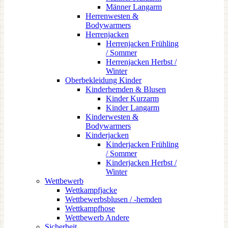
Männer Langarm
Herrenwesten &
Bodywarmers
Herrenjacken
Herrenjacken Frühling
/ Sommer
Herrenjacken Herbst /
Winter
Oberbekleidung Kinder
Kinderhemden & Blusen
Kinder Kurzarm
Kinder Langarm
Kinderwesten &
Bodywarmers
Kinderjacken
Kinderjacken Frühling
/ Sommer
Kinderjacken Herbst /
Winter
Wettbewerb
Wettkampfjacke
Wettbewerbsblusen / -hemden
Wettkampfhose
Wettbewerb Andere
Sicherheit