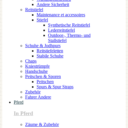
Andere Sicherheit
Reitstiefel
Maintenance et accessoires
Stiefel
Synthetische Reitstiefel
Lederreitstiefel
Outdoor-, Thermo- und
Stallstiefel
Schuhe & Jodhpurs
Reitstiefeletten
Stabile Schuhe
Chaps
Kniestrümpfe
Handschuhe
Peitschen & Sporen
Peitschen
Spurs & Spur Straps
Zubehör
Fahrer Andere
Pferd
In Pferd
Zäume & Zubehör