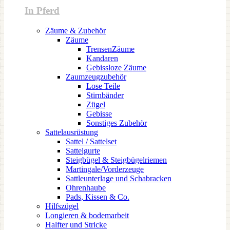
In Pferd
Zäume & Zubehör
Zäume
TrensenZäume
Kandaren
Gebissloze Zäume
Zaumzeugzubehör
Lose Teile
Stirnbänder
Zügel
Gebisse
Sonstiges Zubehör
Sattelausrüstung
Sattel / Sattelset
Sattelgurte
Steigbügel & Steigbügelriemen
Martingale/Vorderzeuge
Sattleunterlage und Schabracken
Ohrenhaube
Pads, Kissen & Co.
Hilfszügel
Longieren & bodemarbeit
Halfter und Stricke