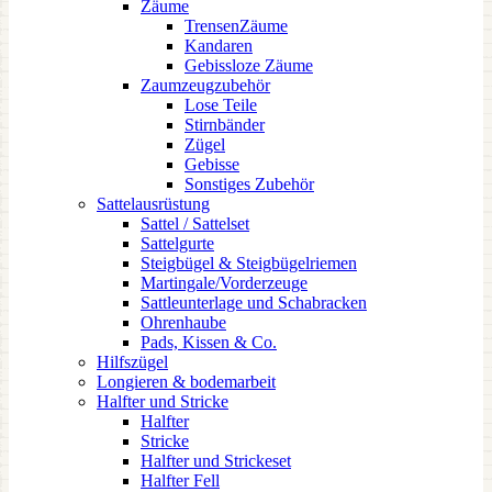
Zäume
TrensenZäume
Kandaren
Gebissloze Zäume
Zaumzeugzubehör
Lose Teile
Stirnbänder
Zügel
Gebisse
Sonstiges Zubehör
Sattelausrüstung
Sattel / Sattelset
Sattelgurte
Steigbügel & Steigbügelriemen
Martingale/Vorderzeuge
Sattleunterlage und Schabracken
Ohrenhaube
Pads, Kissen & Co.
Hilfszügel
Longieren & bodemarbeit
Halfter und Stricke
Halfter
Stricke
Halfter und Strickeset
Halfter Fell