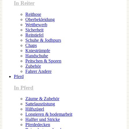
In Reiter
Reithose
Oberbekleidung
Wettbewerb
Sicherheit
Reitstiefel
Schuhe & Jodhpurs
Chaps
Kniestrümpfe
Handschuhe
Peitschen & Sporen
Zubehör
Fahrer Andere
Pferd
In Pferd
Zäume & Zubehör
Sattelausrüstung
Hilfszügel
Longieren & bodemarbeit
Halfter und Stricke
Pferdedecken