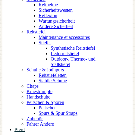
Reithelme
Sicherheitswesten
Reflexion
Wartungssicherheit
Andere Sicherheit
Reitstiefel
Maintenance et accessoires
Stiefel
Synthetische Reitstiefel
Lederreitstiefel
Outdoor-, Thermo- und
Stallstiefel
Schuhe & Jodhpurs
Reitstiefeletten
Stabile Schuhe
Chaps
Kniestrümpfe
Handschuhe
Peitschen & Sporen
Peitschen
Spurs & Spur Straps
Zubehör
Fahrer Andere
Pferd