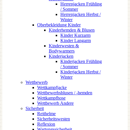
Herrenjacken Frühling
/ Sommer
Herrenjacken Herbst /
Winter
Oberbekleidung Kinder
Kinderhemden & Blusen
Kinder Kurzarm
Kinder Langarm
Kinderwesten &
Bodywarmers
Kinderjacken
Kinderjacken Frühling
/ Sommer
Kinderjacken Herbst /
Winter
Wettbewerb
Wettkampfjacke
Wettbewerbsblusen / -hemden
Wettkampfhose
Wettbewerb Andere
Sicherheit
Reithelme
Sicherheitswesten
Reflexion
Wartungssicherheit