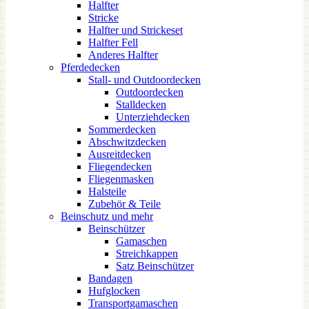
Halfter
Stricke
Halfter und Strickeset
Halfter Fell
Anderes Halfter
Pferdedecken
Stall- und Outdoordecken
Outdoordecken
Stalldecken
Unterziehdecken
Sommerdecken
Abschwitzdecken
Ausreitdecken
Fliegendecken
Fliegenmasken
Halsteile
Zubehör & Teile
Beinschutz und mehr
Beinschützer
Gamaschen
Streichkappen
Satz Beinschützer
Bandagen
Hufglocken
Transportgamaschen