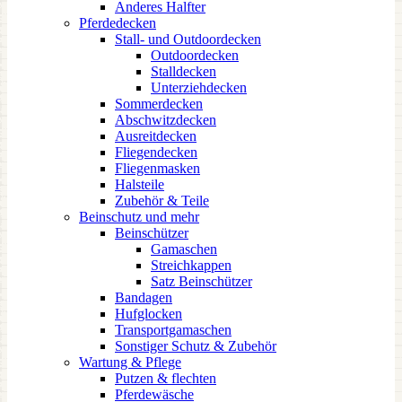
Anderes Halfter
Pferdedecken
Stall- und Outdoordecken
Outdoordecken
Stalldecken
Unterziehdecken
Sommerdecken
Abschwitzdecken
Ausreitdecken
Fliegendecken
Fliegenmasken
Halsteile
Zubehör & Teile
Beinschutz und mehr
Beinschützer
Gamaschen
Streichkappen
Satz Beinschützer
Bandagen
Hufglocken
Transportgamaschen
Sonstiger Schutz & Zubehör
Wartung & Pflege
Putzen & flechten
Pferdewäsche