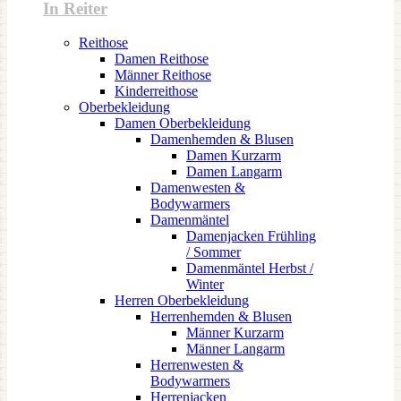
In Reiter
Reithose
Damen Reithose
Männer Reithose
Kinderreithose
Oberbekleidung
Damen Oberbekleidung
Damenhemden & Blusen
Damen Kurzarm
Damen Langarm
Damenwesten &
Bodywarmers
Damenmäntel
Damenjacken Frühling
/ Sommer
Damenmäntel Herbst /
Winter
Herren Oberbekleidung
Herrenhemden & Blusen
Männer Kurzarm
Männer Langarm
Herrenwesten &
Bodywarmers
Herrenjacken