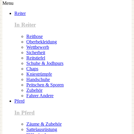
Menu
Reiter
In Reiter
Reithose
Oberbekleidung
Wettbewerb
Sicherheit
Reitstiefel
Schuhe & Jodhpurs
Chaps
Kniestrümpfe
Handschuhe
Peitschen & Sporen
Zubehör
Fahrer Andere
Pferd
In Pferd
Zäume & Zubehör
Sattelausrüstung