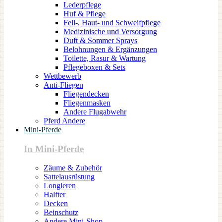
Lederpflege
Huf & Pflege
Fell-, Haut- und Schweifpflege
Medizinische und Versorgung
Duft & Sommer Sprays
Belohnungen & Ergänzungen
Toilette, Rasur & Wartung
Pflegeboxen & Sets
Wettbewerb
Anti-Fliegen
Fliegendecken
Fliegenmasken
Andere Flugabwehr
Pferd Andere
Mini-Pferde
In Mini-Pferde
Zäume & Zubehör
Sattelausrüstung
Longieren
Halfter
Decken
Beinschutz
Andere Mini-Shop