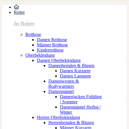
Reiter
In Reiter
Reithose
Damen Reithose
Männer Reithose
Kinderreithose
Oberbekleidung
Damen Oberbekleidung
Damenhemden & Blusen
Damen Kurzarm
Damen Langarm
Damenwesten &
Bodywarmers
Damenmäntel
Damenjacken Frühling
/ Sommer
Damenmäntel Herbst /
Winter
Herren Oberbekleidung
Herrenhemden & Blusen
Männer Kurzarm