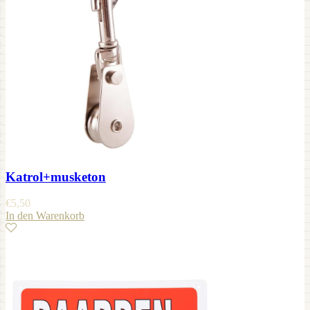
Katrol+musketon
€
5,50
In den Warenkorb