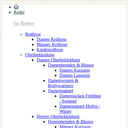
Reiter
In Reiter
Reithose
Damen Reithose
Männer Reithose
Kinderreithose
Oberbekleidung
Damen Oberbekleidung
Damenhemden & Blusen
Damen Kurzarm
Damen Langarm
Damenwesten &
Bodywarmers
Damenmäntel
Damenjacken Frühling
/ Sommer
Damenmäntel Herbst /
Winter
Herren Oberbekleidung
Herrenhemden & Blusen
Männer Kurzarm