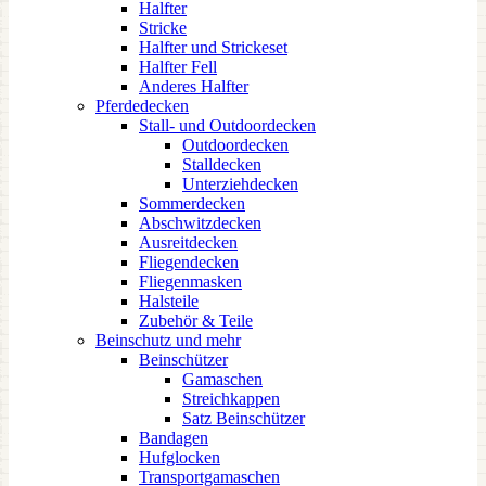
Halfter
Stricke
Halfter und Strickeset
Halfter Fell
Anderes Halfter
Pferdedecken
Stall- und Outdoordecken
Outdoordecken
Stalldecken
Unterziehdecken
Sommerdecken
Abschwitzdecken
Ausreitdecken
Fliegendecken
Fliegenmasken
Halsteile
Zubehör & Teile
Beinschutz und mehr
Beinschützer
Gamaschen
Streichkappen
Satz Beinschützer
Bandagen
Hufglocken
Transportgamaschen