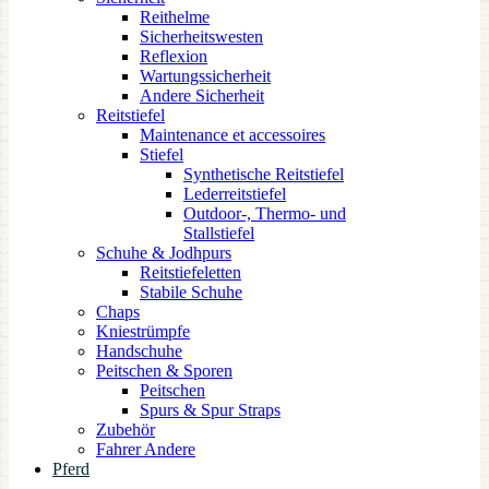
Reithelme
Sicherheitswesten
Reflexion
Wartungssicherheit
Andere Sicherheit
Reitstiefel
Maintenance et accessoires
Stiefel
Synthetische Reitstiefel
Lederreitstiefel
Outdoor-, Thermo- und
Stallstiefel
Schuhe & Jodhpurs
Reitstiefeletten
Stabile Schuhe
Chaps
Kniestrümpfe
Handschuhe
Peitschen & Sporen
Peitschen
Spurs & Spur Straps
Zubehör
Fahrer Andere
Pferd