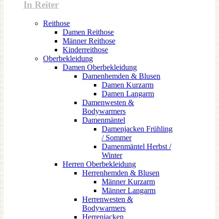
In Reiter
Reithose
Damen Reithose
Männer Reithose
Kinderreithose
Oberbekleidung
Damen Oberbekleidung
Damenhemden & Blusen
Damen Kurzarm
Damen Langarm
Damenwesten &
Bodywarmers
Damenmäntel
Damenjacken Frühling
/ Sommer
Damenmäntel Herbst /
Winter
Herren Oberbekleidung
Herrenhemden & Blusen
Männer Kurzarm
Männer Langarm
Herrenwesten &
Bodywarmers
Herrenjacken