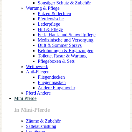
Sonstiger Schutz & Zubehör
Wartung & Pflege
Putzen & flechten
Pferdewäsche
Lederpflege
Huf & Pflege
Fell-, Haut- und Schweifpflege
Medizinische und Versorgung
Duft & Sommer Sprays
Belohnungen & Ergänzungen
Toilette, Rasur & Wartung
Pflegeboxen & Sets
Wettbewerb
Anti-Fliegen
Fliegendecken
Fliegenmasken
Andere Flugabwehr
Pferd Andere
Mini-Pferde
In Mini-Pferde
Zäume & Zubehör
Sattelausrüstung
Longieren