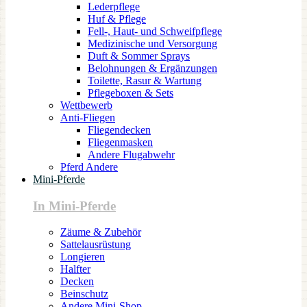
Lederpflege
Huf & Pflege
Fell-, Haut- und Schweifpflege
Medizinische und Versorgung
Duft & Sommer Sprays
Belohnungen & Ergänzungen
Toilette, Rasur & Wartung
Pflegeboxen & Sets
Wettbewerb
Anti-Fliegen
Fliegendecken
Fliegenmasken
Andere Flugabwehr
Pferd Andere
Mini-Pferde
In Mini-Pferde
Zäume & Zubehör
Sattelausrüstung
Longieren
Halfter
Decken
Beinschutz
Andere Mini-Shop