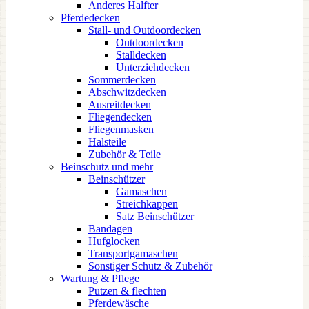
Anderes Halfter
Pferdedecken
Stall- und Outdoordecken
Outdoordecken
Stalldecken
Unterziehdecken
Sommerdecken
Abschwitzdecken
Ausreitdecken
Fliegendecken
Fliegenmasken
Halsteile
Zubehör & Teile
Beinschutz und mehr
Beinschützer
Gamaschen
Streichkappen
Satz Beinschützer
Bandagen
Hufglocken
Transportgamaschen
Sonstiger Schutz & Zubehör
Wartung & Pflege
Putzen & flechten
Pferdewäsche