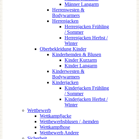
Männer Langarm
Herrenwesten &
Bodywarmers
Herrenjacken
Herrenjacken Frühling
/ Sommer
Herrenjacken Herbst /
Winter
Oberbekleidung Kinder
Kinderhemden & Blusen
Kinder Kurzarm
Kinder Langarm
Kinderwesten &
Bodywarmers
Kinderjacken
Kinderjacken Frühling
/ Sommer
Kinderjacken Herbst /
Winter
Wettbewerb
Wettkampfjacke
Wettbewerbsblusen / -hemden
Wettkampfhose
Wettbewerb Andere
Sicherheit