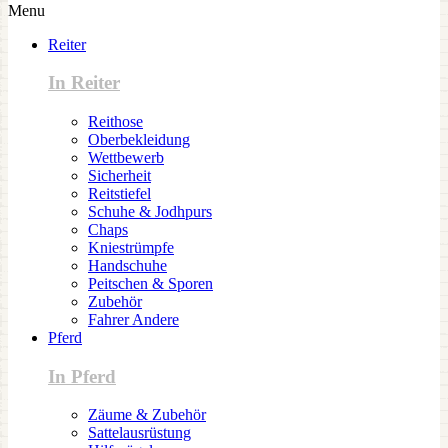
Menu
Reiter
In Reiter
Reithose
Oberbekleidung
Wettbewerb
Sicherheit
Reitstiefel
Schuhe & Jodhpurs
Chaps
Kniestrümpfe
Handschuhe
Peitschen & Sporen
Zubehör
Fahrer Andere
Pferd
In Pferd
Zäume & Zubehör
Sattelausrüstung