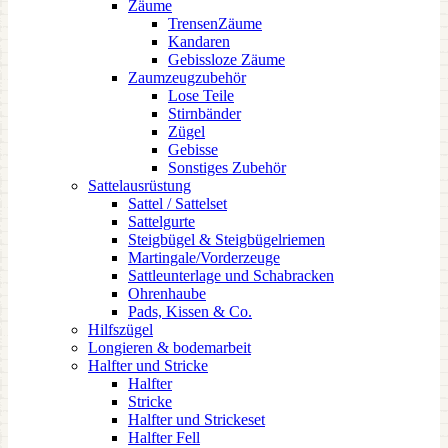
Zäume
TrensenZäume
Kandaren
Gebissloze Zäume
Zaumzeugzubehör
Lose Teile
Stirnbänder
Zügel
Gebisse
Sonstiges Zubehör
Sattelausrüstung
Sattel / Sattelset
Sattelgurte
Steigbügel & Steigbügelriemen
Martingale/Vorderzeuge
Sattleunterlage und Schabracken
Ohrenhaube
Pads, Kissen & Co.
Hilfszügel
Longieren & bodemarbeit
Halfter und Stricke
Halfter
Stricke
Halfter und Strickeset
Halfter Fell