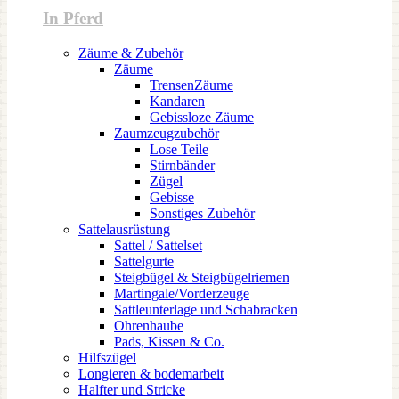
In Pferd
Zäume & Zubehör
Zäume
TrensenZäume
Kandaren
Gebissloze Zäume
Zaumzeugzubehör
Lose Teile
Stirnbänder
Zügel
Gebisse
Sonstiges Zubehör
Sattelausrüstung
Sattel / Sattelset
Sattelgurte
Steigbügel & Steigbügelriemen
Martingale/Vorderzeuge
Sattleunterlage und Schabracken
Ohrenhaube
Pads, Kissen & Co.
Hilfszügel
Longieren & bodemarbeit
Halfter und Stricke