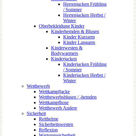
Herrenjacken Frühling
/ Sommer
Herrenjacken Herbst /
Winter
Oberbekleidung Kinder
Kinderhemden & Blusen
Kinder Kurzarm
Kinder Langarm
Kinderwesten &
Bodywarmers
Kinderjacken
Kinderjacken Frühling
/ Sommer
Kinderjacken Herbst /
Winter
Wettbewerb
Wettkampfjacke
Wettbewerbsblusen / -hemden
Wettkampfhose
Wettbewerb Andere
Sicherheit
Reithelme
Sicherheitswesten
Reflexion
Wartungssicherheit