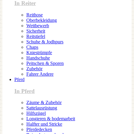
In Reiter
Reithose
Oberbekleidung
Wettbewerb
Sicherheit
Reitstiefel
Schuhe & Jodhpurs
Chaps
Kniestrümpfe
Handschuhe
Peitschen & Sporen
Zubehör
Fahrer Andere
Pferd
In Pferd
Zäume & Zubehör
Sattelausrüstung
Hilfszügel
Longieren & bodemarbeit
Halfter und Stricke
Pferdedecken