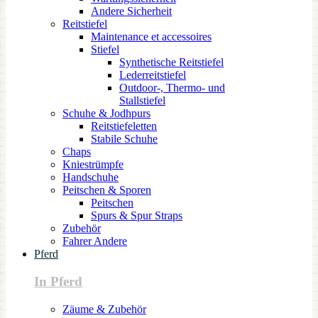
Andere Sicherheit
Reitstiefel
Maintenance et accessoires
Stiefel
Synthetische Reitstiefel
Lederreitstiefel
Outdoor-, Thermo- und
Stallstiefel
Schuhe & Jodhpurs
Reitstiefeletten
Stabile Schuhe
Chaps
Kniestrümpfe
Handschuhe
Peitschen & Sporen
Peitschen
Spurs & Spur Straps
Zubehör
Fahrer Andere
Pferd
In Pferd
Zäume & Zubehör