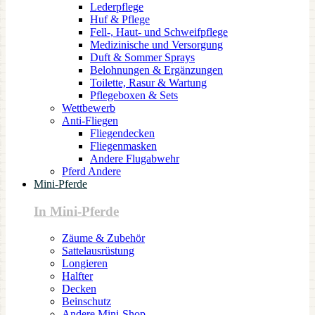
Lederpflege
Huf & Pflege
Fell-, Haut- und Schweifpflege
Medizinische und Versorgung
Duft & Sommer Sprays
Belohnungen & Ergänzungen
Toilette, Rasur & Wartung
Pflegeboxen & Sets
Wettbewerb
Anti-Fliegen
Fliegendecken
Fliegenmasken
Andere Flugabwehr
Pferd Andere
Mini-Pferde
In Mini-Pferde
Zäume & Zubehör
Sattelausrüstung
Longieren
Halfter
Decken
Beinschutz
Andere Mini-Shop