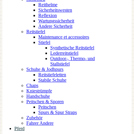
Reithelme
Sicherheitswesten
Reflexion
Wartungssicherheit
Andere Sicherheit
Reitstiefel
Maintenance et accessoires
Stiefel
Synthetische Reitstiefel
Lederreitstiefel
Outdoor-, Thermo- und
Stallstiefel
Schuhe & Jodhpurs
Reitstiefeletten
Stabile Schuhe
Chaps
Kniestrümpfe
Handschuhe
Peitschen & Sporen
Peitschen
Spurs & Spur Straps
Zubehör
Fahrer Andere
Pferd