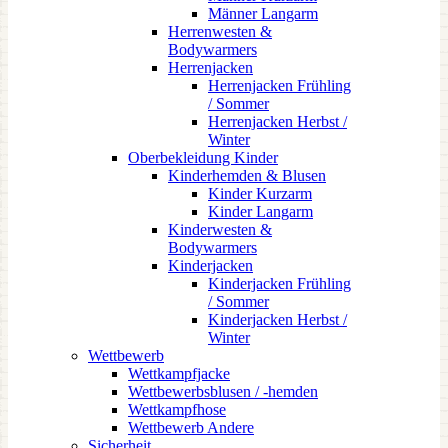
Männer Langarm
Herrenwesten &
Bodywarmers
Herrenjacken
Herrenjacken Frühling
/ Sommer
Herrenjacken Herbst /
Winter
Oberbekleidung Kinder
Kinderhemden & Blusen
Kinder Kurzarm
Kinder Langarm
Kinderwesten &
Bodywarmers
Kinderjacken
Kinderjacken Frühling
/ Sommer
Kinderjacken Herbst /
Winter
Wettbewerb
Wettkampfjacke
Wettbewerbsblusen / -hemden
Wettkampfhose
Wettbewerb Andere
Sicherheit