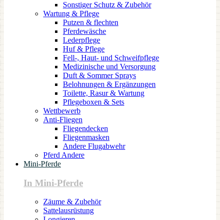
Sonstiger Schutz & Zubehör
Wartung & Pflege
Putzen & flechten
Pferdewäsche
Lederpflege
Huf & Pflege
Fell-, Haut- und Schweifpflege
Medizinische und Versorgung
Duft & Sommer Sprays
Belohnungen & Ergänzungen
Toilette, Rasur & Wartung
Pflegeboxen & Sets
Wettbewerb
Anti-Fliegen
Fliegendecken
Fliegenmasken
Andere Flugabwehr
Pferd Andere
Mini-Pferde
In Mini-Pferde
Zäume & Zubehör
Sattelausrüstung
Longieren