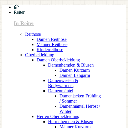
Reiter
In Reiter
Reithose
Damen Reithose
Männer Reithose
Kinderreithose
Oberbekleidung
Damen Oberbekleidung
Damenhemden & Blusen
Damen Kurzarm
Damen Langarm
Damenwesten &
Bodywarmers
Damenmäntel
Damenjacken Frühling
/ Sommer
Damenmäntel Herbst /
Winter
Herren Oberbekleidung
Herrenhemden & Blusen
Männer Kurzarm