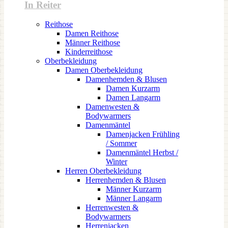
In Reiter
Reithose
Damen Reithose
Männer Reithose
Kinderreithose
Oberbekleidung
Damen Oberbekleidung
Damenhemden & Blusen
Damen Kurzarm
Damen Langarm
Damenwesten &
Bodywarmers
Damenmäntel
Damenjacken Frühling
/ Sommer
Damenmäntel Herbst /
Winter
Herren Oberbekleidung
Herrenhemden & Blusen
Männer Kurzarm
Männer Langarm
Herrenwesten &
Bodywarmers
Herrenjacken