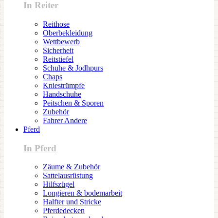
In Reiter
Reithose
Oberbekleidung
Wettbewerb
Sicherheit
Reitstiefel
Schuhe & Jodhpurs
Chaps
Kniestrümpfe
Handschuhe
Peitschen & Sporen
Zubehör
Fahrer Andere
Pferd
In Pferd
Zäume & Zubehör
Sattelausrüstung
Hilfszügel
Longieren & bodemarbeit
Halfter und Stricke
Pferdedecken