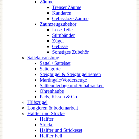
Zäume
TrensenZäume
Kandaren
Gebissloze Zäume
Zaumzeugzubehör
Lose Teile
Stirnbänder
Zügel
Gebisse
Sonstiges Zubehör
Sattelausrüstung
Sattel / Sattelset
Sattelgurte
Steigbügel & Steigbügelriemen
Martingale/Vorderzeuge
Sattleunterlage und Schabracken
Ohrenhaube
Pads, Kissen & Co.
Hilfszügel
Longieren & bodemarbeit
Halfter und Stricke
Halfter
Stricke
Halfter und Strickeset
Halfter Fell