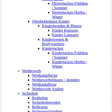
Herrenjacken Frühling
/ Sommer
Herrenjacken Herbst /
Winter
Oberbekleidung Kinder
Kinderhemden & Blusen
Kinder Kurzarm
Kinder Langarm
Kinderwesten &
Bodywarmers
Kinderjacken
Kinderjacken Frühling
/ Sommer
Kinderjacken Herbst /
Winter
Wettbewerb
Wettkampfjacke
Wettbewerbsblusen / -hemden
Wettkampfhose
Wettbewerb Andere
Sicherheit
Reithelme
Sicherheitswesten
Reflexion
Wartungssicherheit