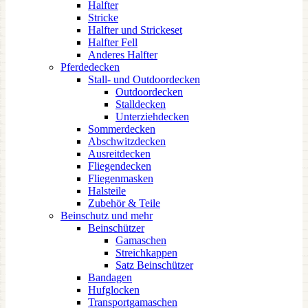
Halfter
Stricke
Halfter und Strickeset
Halfter Fell
Anderes Halfter
Pferdedecken
Stall- und Outdoordecken
Outdoordecken
Stalldecken
Unterziehdecken
Sommerdecken
Abschwitzdecken
Ausreitdecken
Fliegendecken
Fliegenmasken
Halsteile
Zubehör & Teile
Beinschutz und mehr
Beinschützer
Gamaschen
Streichkappen
Satz Beinschützer
Bandagen
Hufglocken
Transportgamaschen