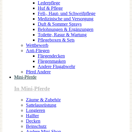
Lederpflege
Huf & Pflege
Fell-, Haut- und Schweifpflege
Medizinische und Versorgung
Duft & Sommer Sprays
Belohnungen & Ergänzungen
Toilette, Rasur & Wartung
Pflegeboxen & Sets
Wettbewerb
Anti-Fliegen
Fliegendecken
Fliegenmasken
Andere Flugabwehr
Pferd Andere
Mini-Pferde
In Mini-Pferde
Zäume & Zubehör
Sattelausrüstung
Longieren
Halfter
Decken
Beinschutz
Andere Mini-Shop