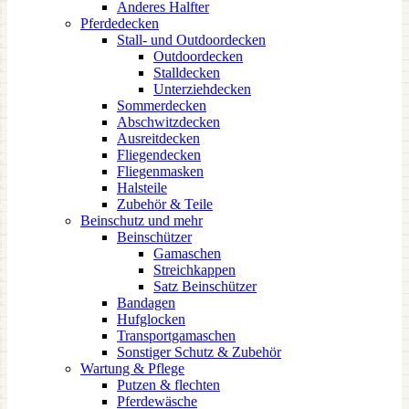
Anderes Halfter
Pferdedecken
Stall- und Outdoordecken
Outdoordecken
Stalldecken
Unterziehdecken
Sommerdecken
Abschwitzdecken
Ausreitdecken
Fliegendecken
Fliegenmasken
Halsteile
Zubehör & Teile
Beinschutz und mehr
Beinschützer
Gamaschen
Streichkappen
Satz Beinschützer
Bandagen
Hufglocken
Transportgamaschen
Sonstiger Schutz & Zubehör
Wartung & Pflege
Putzen & flechten
Pferdewäsche