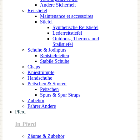
Andere Sicherheit
Reitstiefel
Maintenance et accessoires
Stiefel
Synthetische Reitstiefel
Lederreitstiefel
Outdoor-, Thermo- und
Stallstiefel
Schuhe & Jodhpurs
Reitstiefeletten
Stabile Schuhe
Chaps
Kniestrümpfe
Handschuhe
Peitschen & Sporen
Peitschen
Spurs & Spur Straps
Zubehör
Fahrer Andere
Pferd
In Pferd
Zäume & Zubehör