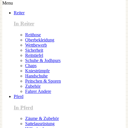
Menu
Reiter
In Reiter
Reithose
Oberbekleidung
Wettbewerb
Sicherheit
Reitstiefel
Schuhe & Jodhpurs
Chaps
Kniestrümpfe
Handschuhe
Peitschen & Sporen
Zubehör
Fahrer Andere
Pferd
In Pferd
Zäume & Zubehör
Sattelausrüstung