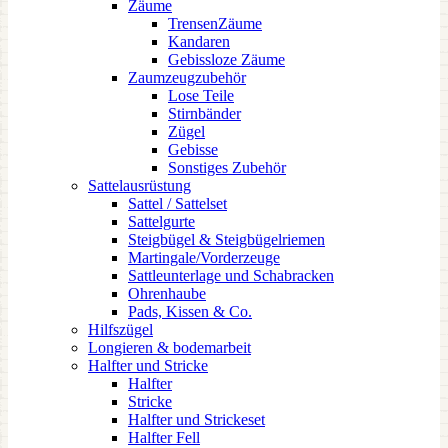
Zäume
TrensenZäume
Kandaren
Gebissloze Zäume
Zaumzeugzubehör
Lose Teile
Stirnbänder
Zügel
Gebisse
Sonstiges Zubehör
Sattelausrüstung
Sattel / Sattelset
Sattelgurte
Steigbügel & Steigbügelriemen
Martingale/Vorderzeuge
Sattleunterlage und Schabracken
Ohrenhaube
Pads, Kissen & Co.
Hilfszügel
Longieren & bodemarbeit
Halfter und Stricke
Halfter
Stricke
Halfter und Strickeset
Halfter Fell