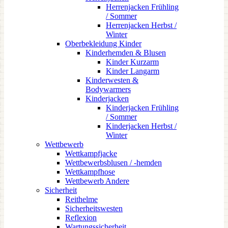
Herrenjacken Frühling
/ Sommer
Herrenjacken Herbst /
Winter
Oberbekleidung Kinder
Kinderhemden & Blusen
Kinder Kurzarm
Kinder Langarm
Kinderwesten &
Bodywarmers
Kinderjacken
Kinderjacken Frühling
/ Sommer
Kinderjacken Herbst /
Winter
Wettbewerb
Wettkampfjacke
Wettbewerbsblusen / -hemden
Wettkampfhose
Wettbewerb Andere
Sicherheit
Reithelme
Sicherheitswesten
Reflexion
Wartungssicherheit