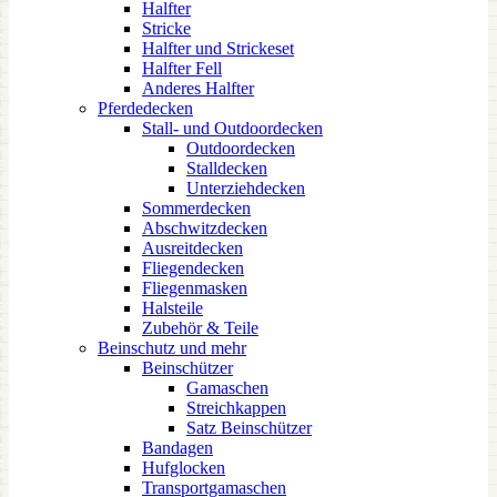
Halfter
Stricke
Halfter und Strickeset
Halfter Fell
Anderes Halfter
Pferdedecken
Stall- und Outdoordecken
Outdoordecken
Stalldecken
Unterziehdecken
Sommerdecken
Abschwitzdecken
Ausreitdecken
Fliegendecken
Fliegenmasken
Halsteile
Zubehör & Teile
Beinschutz und mehr
Beinschützer
Gamaschen
Streichkappen
Satz Beinschützer
Bandagen
Hufglocken
Transportgamaschen