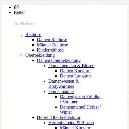
Reiter
In Reiter
Reithose
Damen Reithose
Männer Reithose
Kinderreithose
Oberbekleidung
Damen Oberbekleidung
Damenhemden & Blusen
Damen Kurzarm
Damen Langarm
Damenwesten &
Bodywarmers
Damenmäntel
Damenjacken Frühling
/ Sommer
Damenmäntel Herbst /
Winter
Herren Oberbekleidung
Herrenhemden & Blusen
Männer Kurzarm