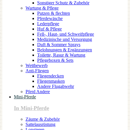
Sonstiger Schutz & Zubehör
Wartung & Pflege
Putzen & flechten
Pferdewäsche
Lederpflege
Huf & Pflege
Fell-, Haut- und Schweifpflege
Medizinische und Versorgung
Duft & Sommer Sprays
Belohnungen & Ergänzungen
Toilette, Rasur & Wartung
Pflegeboxen & Sets
Wettbewerb
Anti-Fliegen
Fliegendecken
Fliegenmasken
Andere Flugabwehr
Pferd Andere
Mini-Pferde
In Mini-Pferde
Zäume & Zubehör
Sattelausrüstung
Longieren