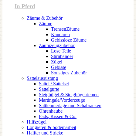
In Pferd
Zäume & Zubehör
Zäume
TrensenZäume
Kandaren
Gebissloze Zäume
Zaumzeugzubehör
Lose Teile
Stirnbänder
Zügel
Gebisse
Sonstiges Zubehör
Sattelausrüstung
Sattel / Sattelset
Sattelgurte
Steigbügel & Steigbügelriemen
Martingale/Vorderzeuge
Sattleunterlage und Schabracken
Ohrenhaube
Pads, Kissen & Co.
Hilfszügel
Longieren & bodemarbeit
Halfter und Stricke