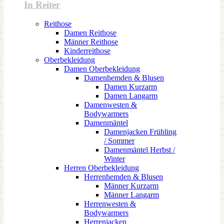
In Reiter
Reithose
Damen Reithose
Männer Reithose
Kinderreithose
Oberbekleidung
Damen Oberbekleidung
Damenhemden & Blusen
Damen Kurzarm
Damen Langarm
Damenwesten &
Bodywarmers
Damenmäntel
Damenjacken Frühling
/ Sommer
Damenmäntel Herbst /
Winter
Herren Oberbekleidung
Herrenhemden & Blusen
Männer Kurzarm
Männer Langarm
Herrenwesten &
Bodywarmers
Herrenjacken