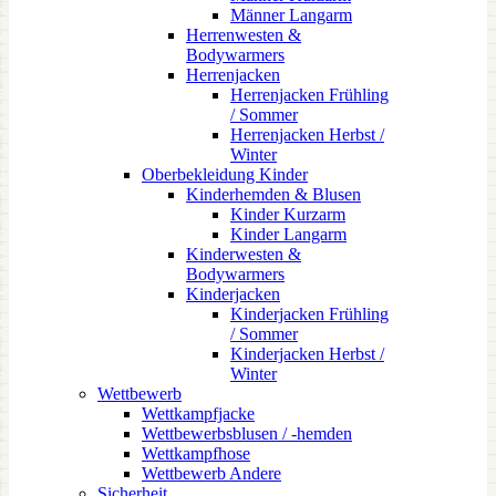
Männer Langarm
Herrenwesten &
Bodywarmers
Herrenjacken
Herrenjacken Frühling
/ Sommer
Herrenjacken Herbst /
Winter
Oberbekleidung Kinder
Kinderhemden & Blusen
Kinder Kurzarm
Kinder Langarm
Kinderwesten &
Bodywarmers
Kinderjacken
Kinderjacken Frühling
/ Sommer
Kinderjacken Herbst /
Winter
Wettbewerb
Wettkampfjacke
Wettbewerbsblusen / -hemden
Wettkampfhose
Wettbewerb Andere
Sicherheit