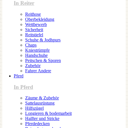
In Reiter
Reithose
Oberbekleidung
Wettbewerb
Sicherheit
Reitstiefel
Schuhe & Jodhpurs
Chaps
Kniestrümpfe
Handschuhe
Peitschen & Sporen
Zubehör
Fahrer Andere
Pferd
In Pferd
Zäume & Zubehör
Sattelausrüstung
Hilfszügel
Longieren & bodemarbeit
Halfter und Stricke
Pferdedecken