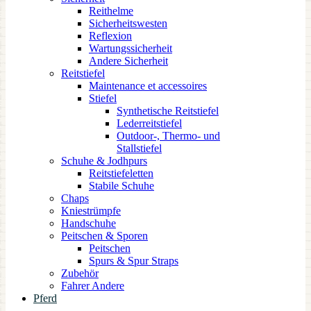
Reithelme
Sicherheitswesten
Reflexion
Wartungssicherheit
Andere Sicherheit
Reitstiefel
Maintenance et accessoires
Stiefel
Synthetische Reitstiefel
Lederreitstiefel
Outdoor-, Thermo- und
Stallstiefel
Schuhe & Jodhpurs
Reitstiefeletten
Stabile Schuhe
Chaps
Kniestrümpfe
Handschuhe
Peitschen & Sporen
Peitschen
Spurs & Spur Straps
Zubehör
Fahrer Andere
Pferd