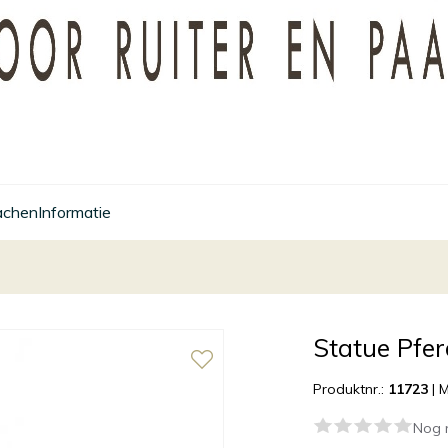
achen
Informatie
Statue Pfer
Produktnr.:
11723
|
M
Nog 