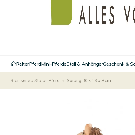
Reiter
Pferd
Mini-Pferde
Stall & Anhänger
Geschenk & S
Startseite
»
Statue Pferd im Sprung 30 x 18 x 9 cm