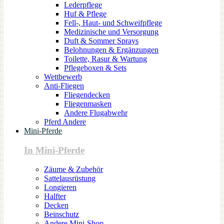
Lederpflege
Huf & Pflege
Fell-, Haut- und Schweifpflege
Medizinische und Versorgung
Duft & Sommer Sprays
Belohnungen & Ergänzungen
Toilette, Rasur & Wartung
Pflegeboxen & Sets
Wettbewerb
Anti-Fliegen
Fliegendecken
Fliegenmasken
Andere Flugabwehr
Pferd Andere
Mini-Pferde
In Mini-Pferde
Zäume & Zubehör
Sattelausrüstung
Longieren
Halfter
Decken
Beinschutz
Andere Mini-Shop