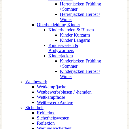
Herrenjacken Frühling
/ Sommer
Herrenjacken Herbst /
Winter
Oberbekleidung Kinder
Kinderhemden & Blusen
Kinder Kurzarm
Kinder Langarm
Kinderwesten &
Bodywarmers
Kinderjacken
Kinderjacken Frühling
/ Sommer
Kinderjacken Herbst /
Winter
Wettbewerb
Wettkampfjacke
Wettbewerbsblusen / -hemden
Wettkampfhose
Wettbewerb Andere
Sicherheit
Reithelme
Sicherheitswesten
Reflexion
Wartungssicherheit