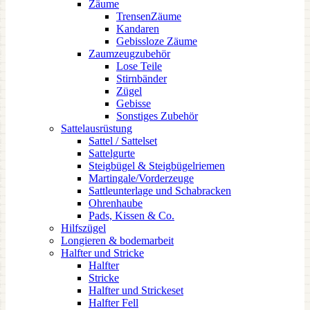
Zäume
TrensenZäume
Kandaren
Gebissloze Zäume
Zaumzeugzubehör
Lose Teile
Stirnbänder
Zügel
Gebisse
Sonstiges Zubehör
Sattelausrüstung
Sattel / Sattelset
Sattelgurte
Steigbügel & Steigbügelriemen
Martingale/Vorderzeuge
Sattleunterlage und Schabracken
Ohrenhaube
Pads, Kissen & Co.
Hilfszügel
Longieren & bodemarbeit
Halfter und Stricke
Halfter
Stricke
Halfter und Strickeset
Halfter Fell