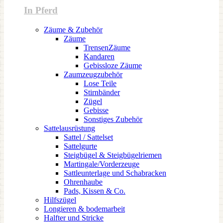
In Pferd
Zäume & Zubehör
Zäume
TrensenZäume
Kandaren
Gebissloze Zäume
Zaumzeugzubehör
Lose Teile
Stirnbänder
Zügel
Gebisse
Sonstiges Zubehör
Sattelausrüstung
Sattel / Sattelset
Sattelgurte
Steigbügel & Steigbügelriemen
Martingale/Vorderzeuge
Sattleunterlage und Schabracken
Ohrenhaube
Pads, Kissen & Co.
Hilfszügel
Longieren & bodemarbeit
Halfter und Stricke