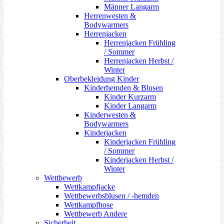
Männer Langarm
Herrenwesten &
Bodywarmers
Herrenjacken
Herrenjacken Frühling
/ Sommer
Herrenjacken Herbst /
Winter
Oberbekleidung Kinder
Kinderhemden & Blusen
Kinder Kurzarm
Kinder Langarm
Kinderwesten &
Bodywarmers
Kinderjacken
Kinderjacken Frühling
/ Sommer
Kinderjacken Herbst /
Winter
Wettbewerb
Wettkampfjacke
Wettbewerbsblusen / -hemden
Wettkampfhose
Wettbewerb Andere
Sicherheit