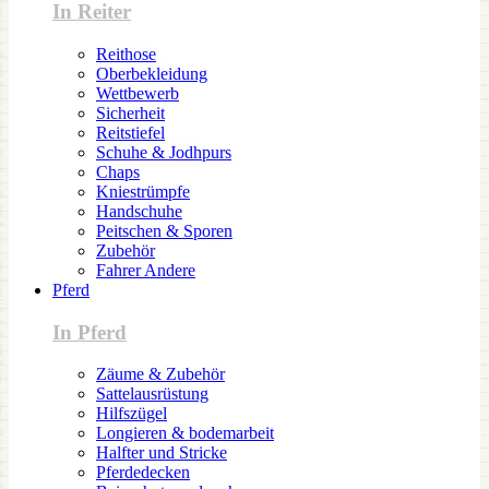
In Reiter
Reithose
Oberbekleidung
Wettbewerb
Sicherheit
Reitstiefel
Schuhe & Jodhpurs
Chaps
Kniestrümpfe
Handschuhe
Peitschen & Sporen
Zubehör
Fahrer Andere
Pferd
In Pferd
Zäume & Zubehör
Sattelausrüstung
Hilfszügel
Longieren & bodemarbeit
Halfter und Stricke
Pferdedecken