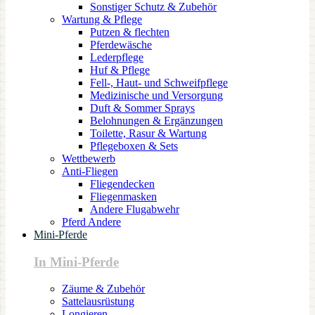
Sonstiger Schutz & Zubehör
Wartung & Pflege
Putzen & flechten
Pferdewäsche
Lederpflege
Huf & Pflege
Fell-, Haut- und Schweifpflege
Medizinische und Versorgung
Duft & Sommer Sprays
Belohnungen & Ergänzungen
Toilette, Rasur & Wartung
Pflegeboxen & Sets
Wettbewerb
Anti-Fliegen
Fliegendecken
Fliegenmasken
Andere Flugabwehr
Pferd Andere
Mini-Pferde
In Mini-Pferde
Zäume & Zubehör
Sattelausrüstung
Longieren