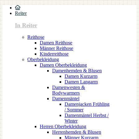
Reiter
In Reiter
Reithose
Damen Reithose
Männer Reithose
Kinderreithose
Oberbekleidung
Damen Oberbekleidung
Damenhemden & Blusen
Damen Kurzarm
Damen Langarm
Damenwesten &
Bodywarmers
Damenmäntel
Damenjacken Frühling
/ Sommer
Damenmäntel Herbst /
Winter
Herren Oberbekleidung
Herrenhemden & Blusen
Männer Kurzarm