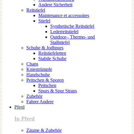
Andere Sicherheit
Reitstiefel
Maintenance et accessoires
Stiefel
Synthetische Reitstiefel
Lederreitstiefel
Outdoor-, Thermo- und
Stallstiefel
Schuhe & Jodhpurs
Reitstiefeletten
Stabile Schuhe
Chaps
Kniestrümpfe
Handschuhe
Peitschen & Sporen
Peitschen
Spurs & Spur Straps
Zubehör
Fahrer Andere
Pferd
In Pferd
Zäume & Zubehör