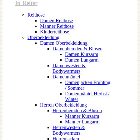
In Reiter
Reithose
Damen Reithose
Männer Reithose
Kinderreithose
Oberbekleidung
Damen Oberbekleidung
Damenhemden & Blusen
Damen Kurzarm
Damen Langarm
Damenwesten &
Bodywarmers
Damenmäntel
Damenjacken Frühling
/ Sommer
Damenmäntel Herbst /
Winter
Herren Oberbekleidung
Herrenhemden & Blusen
Männer Kurzarm
Männer Langarm
Herrenwesten &
Bodywarmers
Herrenjacken