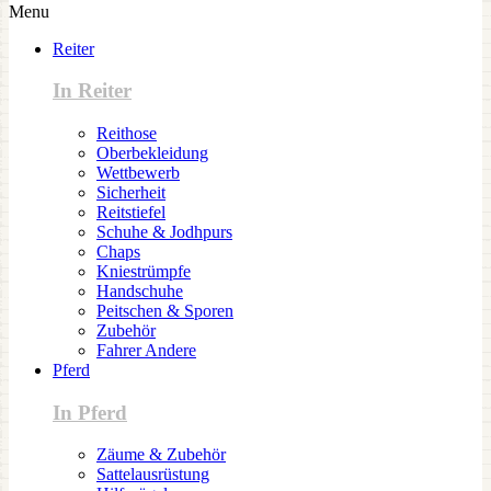
Menu
Reiter
In Reiter
Reithose
Oberbekleidung
Wettbewerb
Sicherheit
Reitstiefel
Schuhe & Jodhpurs
Chaps
Kniestrümpfe
Handschuhe
Peitschen & Sporen
Zubehör
Fahrer Andere
Pferd
In Pferd
Zäume & Zubehör
Sattelausrüstung