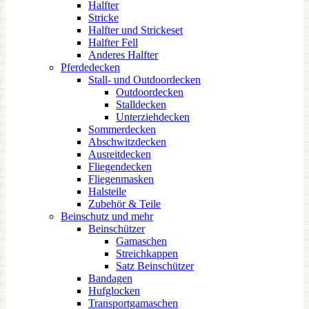
Halfter
Stricke
Halfter und Strickeset
Halfter Fell
Anderes Halfter
Pferdedecken
Stall- und Outdoordecken
Outdoordecken
Stalldecken
Unterziehdecken
Sommerdecken
Abschwitzdecken
Ausreitdecken
Fliegendecken
Fliegenmasken
Halsteile
Zubehör & Teile
Beinschutz und mehr
Beinschützer
Gamaschen
Streichkappen
Satz Beinschützer
Bandagen
Hufglocken
Transportgamaschen