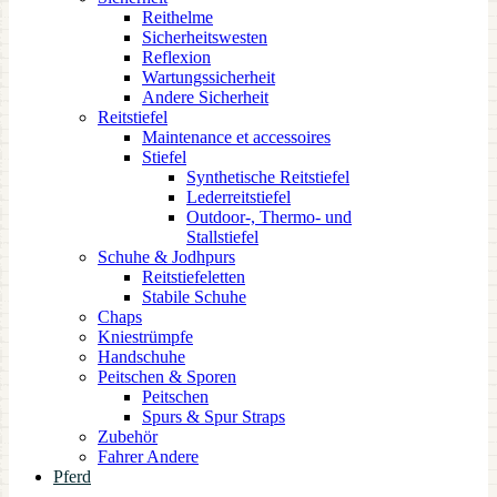
Reithelme
Sicherheitswesten
Reflexion
Wartungssicherheit
Andere Sicherheit
Reitstiefel
Maintenance et accessoires
Stiefel
Synthetische Reitstiefel
Lederreitstiefel
Outdoor-, Thermo- und
Stallstiefel
Schuhe & Jodhpurs
Reitstiefeletten
Stabile Schuhe
Chaps
Kniestrümpfe
Handschuhe
Peitschen & Sporen
Peitschen
Spurs & Spur Straps
Zubehör
Fahrer Andere
Pferd