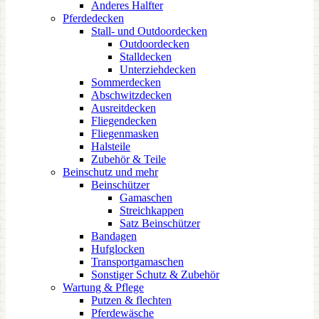
Anderes Halfter
Pferdedecken
Stall- und Outdoordecken
Outdoordecken
Stalldecken
Unterziehdecken
Sommerdecken
Abschwitzdecken
Ausreitdecken
Fliegendecken
Fliegenmasken
Halsteile
Zubehör & Teile
Beinschutz und mehr
Beinschützer
Gamaschen
Streichkappen
Satz Beinschützer
Bandagen
Hufglocken
Transportgamaschen
Sonstiger Schutz & Zubehör
Wartung & Pflege
Putzen & flechten
Pferdewäsche