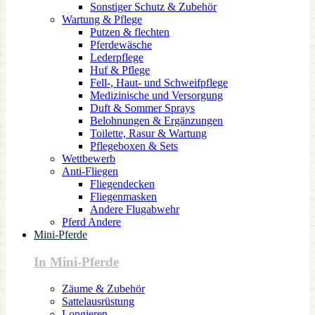
Sonstiger Schutz & Zubehör
Wartung & Pflege
Putzen & flechten
Pferdewäsche
Lederpflege
Huf & Pflege
Fell-, Haut- und Schweifpflege
Medizinische und Versorgung
Duft & Sommer Sprays
Belohnungen & Ergänzungen
Toilette, Rasur & Wartung
Pflegeboxen & Sets
Wettbewerb
Anti-Fliegen
Fliegendecken
Fliegenmasken
Andere Flugabwehr
Pferd Andere
Mini-Pferde
In Mini-Pferde
Zäume & Zubehör
Sattelausrüstung
Longieren