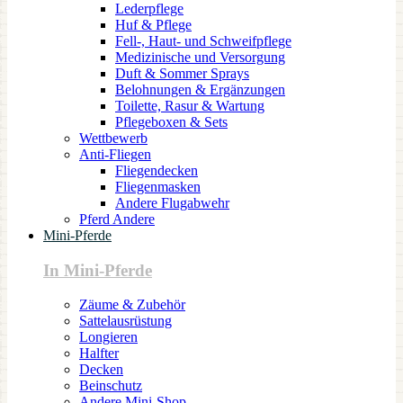
Lederpflege
Huf & Pflege
Fell-, Haut- und Schweifpflege
Medizinische und Versorgung
Duft & Sommer Sprays
Belohnungen & Ergänzungen
Toilette, Rasur & Wartung
Pflegeboxen & Sets
Wettbewerb
Anti-Fliegen
Fliegendecken
Fliegenmasken
Andere Flugabwehr
Pferd Andere
Mini-Pferde
In Mini-Pferde
Zäume & Zubehör
Sattelausrüstung
Longieren
Halfter
Decken
Beinschutz
Andere Mini-Shop