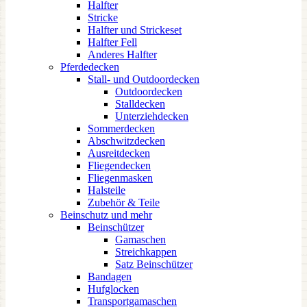
Halfter
Stricke
Halfter und Strickeset
Halfter Fell
Anderes Halfter
Pferdedecken
Stall- und Outdoordecken
Outdoordecken
Stalldecken
Unterziehdecken
Sommerdecken
Abschwitzdecken
Ausreitdecken
Fliegendecken
Fliegenmasken
Halsteile
Zubehör & Teile
Beinschutz und mehr
Beinschützer
Gamaschen
Streichkappen
Satz Beinschützer
Bandagen
Hufglocken
Transportgamaschen