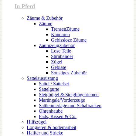
In Pferd
Zäume & Zubehör
Zäume
TrensenZäume
Kandaren
Gebissloze Zäume
Zaumzeugzubehör
Lose Teile
Stirnbänder
Zügel
Gebisse
Sonstiges Zubehör
Sattelausrüstung
Sattel / Sattelset
Sattelgurte
Steigbügel & Steigbügelriemen
Martingale/Vorderzeuge
Sattleunterlage und Schabracken
Ohrenhaube
Pads, Kissen & Co.
Hilfszügel
Longieren & bodemarbeit
Halfter und Stricke