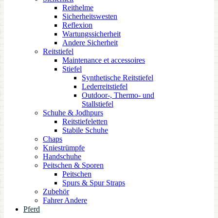
Reithelme
Sicherheitswesten
Reflexion
Wartungssicherheit
Andere Sicherheit
Reitstiefel
Maintenance et accessoires
Stiefel
Synthetische Reitstiefel
Lederreitstiefel
Outdoor-, Thermo- und
Stallstiefel
Schuhe & Jodhpurs
Reitstiefeletten
Stabile Schuhe
Chaps
Kniestrümpfe
Handschuhe
Peitschen & Sporen
Peitschen
Spurs & Spur Straps
Zubehör
Fahrer Andere
Pferd