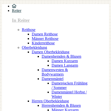
Reiter
In Reiter
Reithose
Damen Reithose
Männer Reithose
Kinderreithose
Oberbekleidung
Damen Oberbekleidung
Damenhemden & Blusen
Damen Kurzarm
Damen Langarm
Damenwesten &
Bodywarmers
Damenmäntel
Damenjacken Frühling
/ Sommer
Damenmäntel Herbst /
Winter
Herren Oberbekleidung
Herrenhemden & Blusen
Männer Kurzarm