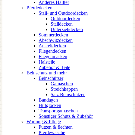
Anderes Halfter
Pferdedecken
Stall- und Outdoordecken
Outdoordecken
Stalldecken
Unterziehdecken
Sommerdecken
Abschwitzdecken
Ausreitdecken
Fliegendecken
Fliegenmasken
Halsteile
Zubehör & Teile
Beinschutz und mehr
Beinschützer
Gamaschen
Streichkappen
Satz Beinschützer
Bandagen
Hufglocken
Transportgamaschen
Sonstiger Schutz & Zubehör
Wartung & Pflege
Putzen & flechten
Pferdewäsche