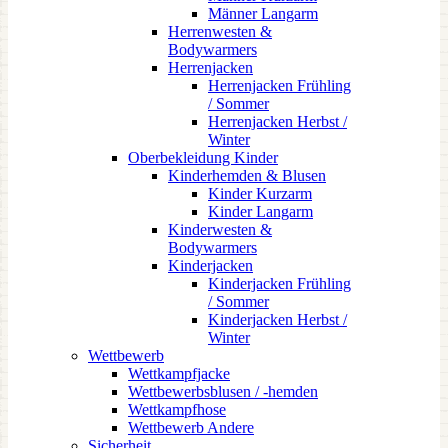
Männer Langarm
Herrenwesten &
Bodywarmers
Herrenjacken
Herrenjacken Frühling
/ Sommer
Herrenjacken Herbst /
Winter
Oberbekleidung Kinder
Kinderhemden & Blusen
Kinder Kurzarm
Kinder Langarm
Kinderwesten &
Bodywarmers
Kinderjacken
Kinderjacken Frühling
/ Sommer
Kinderjacken Herbst /
Winter
Wettbewerb
Wettkampfjacke
Wettbewerbsblusen / -hemden
Wettkampfhose
Wettbewerb Andere
Sicherheit