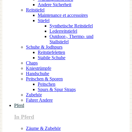
Andere Sicherheit
Reitstiefel
Maintenance et accessoires
Stiefel
Synthetische Reitstiefel
Lederreitstiefel
Outdoor-, Thermo- und
Stallstiefel
Schuhe & Jodhpurs
Reitstiefeletten
Stabile Schuhe
Chaps
Kniestrümpfe
Handschuhe
Peitschen & Sporen
Peitschen
Spurs & Spur Straps
Zubehör
Fahrer Andere
Pferd
In Pferd
Zäume & Zubehör