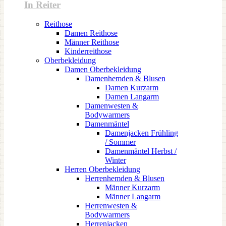
In Reiter
Reithose
Damen Reithose
Männer Reithose
Kinderreithose
Oberbekleidung
Damen Oberbekleidung
Damenhemden & Blusen
Damen Kurzarm
Damen Langarm
Damenwesten &
Bodywarmers
Damenmäntel
Damenjacken Frühling
/ Sommer
Damenmäntel Herbst /
Winter
Herren Oberbekleidung
Herrenhemden & Blusen
Männer Kurzarm
Männer Langarm
Herrenwesten &
Bodywarmers
Herrenjacken