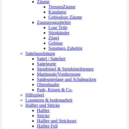
Zäume
TrensenZäume
Kandaren
Gebissloze Zäume
Zaumzeugzubehör
Lose Teile
Stirnbänder
Zügel
Gebisse
Sonstiges Zubehör
Sattelausrüstung
Sattel / Sattelset
Sattelgurte
Steigbügel & Steigbügelriemen
Martingale/Vorderzeuge
Sattleunterlage und Schabracken
Ohrenhaube
Pads, Kissen & Co.
Hilfszügel
Longieren & bodemarbeit
Halfter und Stricke
Halfter
Stricke
Halfter und Strickeset
Halfter Fell