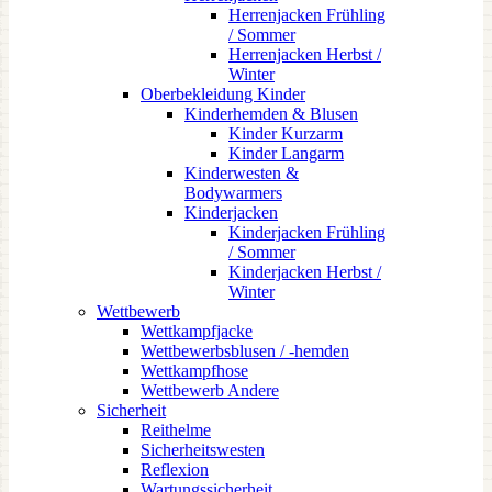
Herrenjacken Frühling
/ Sommer
Herrenjacken Herbst /
Winter
Oberbekleidung Kinder
Kinderhemden & Blusen
Kinder Kurzarm
Kinder Langarm
Kinderwesten &
Bodywarmers
Kinderjacken
Kinderjacken Frühling
/ Sommer
Kinderjacken Herbst /
Winter
Wettbewerb
Wettkampfjacke
Wettbewerbsblusen / -hemden
Wettkampfhose
Wettbewerb Andere
Sicherheit
Reithelme
Sicherheitswesten
Reflexion
Wartungssicherheit