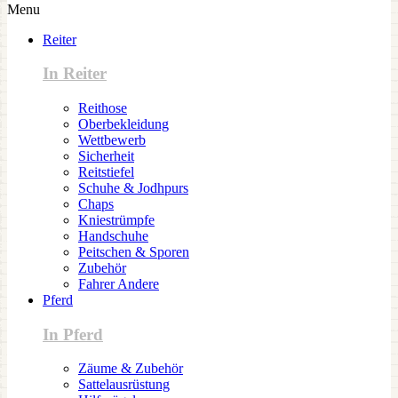
Menu
Reiter
In Reiter
Reithose
Oberbekleidung
Wettbewerb
Sicherheit
Reitstiefel
Schuhe & Jodhpurs
Chaps
Kniestrümpfe
Handschuhe
Peitschen & Sporen
Zubehör
Fahrer Andere
Pferd
In Pferd
Zäume & Zubehör
Sattelausrüstung