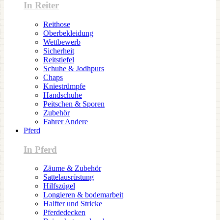
In Reiter
Reithose
Oberbekleidung
Wettbewerb
Sicherheit
Reitstiefel
Schuhe & Jodhpurs
Chaps
Kniestrümpfe
Handschuhe
Peitschen & Sporen
Zubehör
Fahrer Andere
Pferd
In Pferd
Zäume & Zubehör
Sattelausrüstung
Hilfszügel
Longieren & bodemarbeit
Halfter und Stricke
Pferdedecken