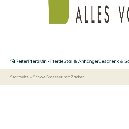
Reiter
Pferd
Mini-Pferde
Stall & Anhänger
Geschenk & S
Startseite
»
Schweißmesser mit Zacken