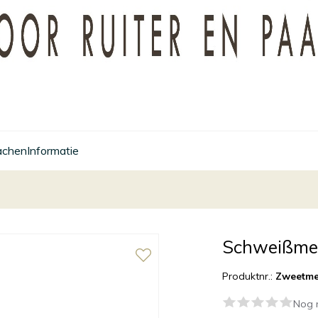
achen
Informatie
Schweißmes
Produktnr.:
Zweetme
Nog 