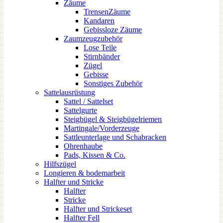
Zäume
TrensenZäume
Kandaren
Gebissloze Zäume
Zaumzeugzubehör
Lose Teile
Stirnbänder
Zügel
Gebisse
Sonstiges Zubehör
Sattelausrüstung
Sattel / Sattelset
Sattelgurte
Steigbügel & Steigbügelriemen
Martingale/Vorderzeuge
Sattleunterlage und Schabracken
Ohrenhaube
Pads, Kissen & Co.
Hilfszügel
Longieren & bodemarbeit
Halfter und Stricke
Halfter
Stricke
Halfter und Strickeset
Halfter Fell