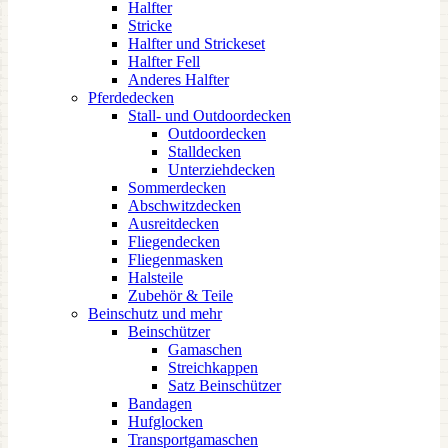
Halfter
Stricke
Halfter und Strickeset
Halfter Fell
Anderes Halfter
Pferdedecken
Stall- und Outdoordecken
Outdoordecken
Stalldecken
Unterziehdecken
Sommerdecken
Abschwitzdecken
Ausreitdecken
Fliegendecken
Fliegenmasken
Halsteile
Zubehör & Teile
Beinschutz und mehr
Beinschützer
Gamaschen
Streichkappen
Satz Beinschützer
Bandagen
Hufglocken
Transportgamaschen