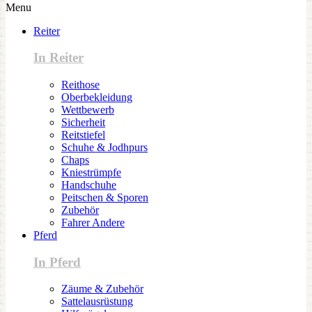
Menu
Reiter
In Reiter
Reithose
Oberbekleidung
Wettbewerb
Sicherheit
Reitstiefel
Schuhe & Jodhpurs
Chaps
Kniestrümpfe
Handschuhe
Peitschen & Sporen
Zubehör
Fahrer Andere
Pferd
In Pferd
Zäume & Zubehör
Sattelausrüstung