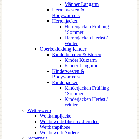
Männer Langarm
Herrenwesten &
Bodywarmers
Herrenjacken
Herrenjacken Frühling
/ Sommer
Herrenjacken Herbst /
Winter
Oberbekleidung Kinder
Kinderhemden & Blusen
Kinder Kurzarm
Kinder Langarm
Kinderwesten &
Bodywarmers
Kinderjacken
Kinderjacken Frühling
/ Sommer
Kinderjacken Herbst /
Winter
Wettbewerb
Wettkampfjacke
Wettbewerbsblusen / -hemden
Wettkampfhose
Wettbewerb Andere
Sicherheit