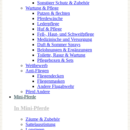
Sonstiger Schutz & Zubehör
Wartung & Pflege
Putzen & flechten
Pferdewäsche
Lederpflege
Huf & Pflege
Fell-, Haut- und Schweifpflege
Medizinische und Versorgung
Duft & Sommer Sprays
Belohnungen & Ergänzungen
Toilette, Rasur & Wartung
Pflegeboxen & Sets
Wettbewerb
Anti-Fliegen
Fliegendecken
Fliegenmasken
Andere Flugabwehr
Pferd Andere
Mini-Pferde
In Mini-Pferde
Zäume & Zubehör
Sattelausrüstung
Longieren