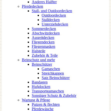
Anderes Halfter
Pferdedecken
Stall- und Outdoordecken
Outdoordecken
Stalldecken
Unterziehdecken
Sommerdecken
Abschwitzdecken
Ausreitdecken
Fliegendecken
Fliegenmasken
Halsteile
Zubehör & Teile
Beinschutz und mehr
Beinschützer
Gamaschen
Streichkappen
Satz Beinschützer
Bandagen
Hufglocken
Transportgamaschen
Sonstiger Schutz & Zubehör
Wartung & Pflege
Putzen & flechten
Pferdewäsche