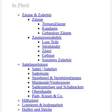
In Pferd
Zäume & Zubehör
Zäume
TrensenZäume
Kandaren
Gebissloze Zäume
Zaumzeugzubehör
Lose Teile
Stirnbänder
Zügel
Gebisse
Sonstiges Zubehör
Sattelausrüstung
Sattel / Sattelset
Sattelgurte
Steigbügel & Steigbügelriemen
Martingale/Vorderzeuge
Sattleunterlage und Schabracken
Ohrenhaube
Pads, Kissen & Co.
Hilfszügel
Longieren & bodemarbeit
Halfter und Stricke