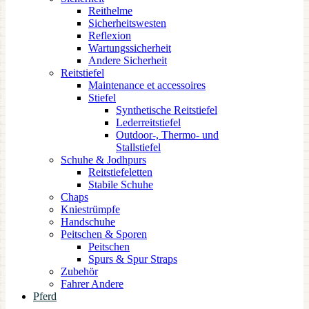
Reithelme
Sicherheitswesten
Reflexion
Wartungssicherheit
Andere Sicherheit
Reitstiefel
Maintenance et accessoires
Stiefel
Synthetische Reitstiefel
Lederreitstiefel
Outdoor-, Thermo- und
Stallstiefel
Schuhe & Jodhpurs
Reitstiefeletten
Stabile Schuhe
Chaps
Kniestrümpfe
Handschuhe
Peitschen & Sporen
Peitschen
Spurs & Spur Straps
Zubehör
Fahrer Andere
Pferd