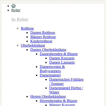
Reiter
In Reiter
Reithose
Damen Reithose
Männer Reithose
Kinderreithose
Oberbekleidung
Damen Oberbekleidung
Damenhemden & Blusen
Damen Kurzarm
Damen Langarm
Damenwesten &
Bodywarmers
Damenmäntel
Damenjacken Frühling
/ Sommer
Damenmäntel Herbst /
Winter
Herren Oberbekleidung
Herrenhemden & Blusen
Männer Kurzarm