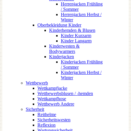
Herrenjacken Frühling
/ Sommer
Herrenjacken Herbst /
Winter
Oberbekleidung Kinder
Kinderhemden & Blusen
Kinder Kurzarm
Kinder Langarm
Kinderwesten &
Bodywarmers
Kinderjacken
Kinderjacken Frühling
/ Sommer
Kinderjacken Herbst /
Winter
Wettbewerb
Wettkampfjacke
Wettbewerbsblusen / -hemden
Wettkampfhose
Wettbewerb Andere
Sicherheit
Reithelme
Sicherheitswesten
Reflexion
Wartungssicherheit