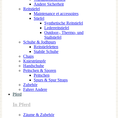
Andere Sicherheit
Reitstiefel
Maintenance et accessoires
Stiefel
Synthetische Reitstiefel
Lederreitstiefel
Outdoor-, Thermo- und
Stallstiefel
Schuhe & Jodhpurs
Reitstiefeletten
Stabile Schuhe
Chaps
Kniestrümpfe
Handschuhe
Peitschen & Sporen
Peitschen
Spurs & Spur Straps
Zubehör
Fahrer Andere
Pferd
In Pferd
Zäume & Zubehör