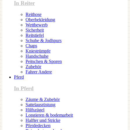
In Reiter
Reithose
Oberbekleidung
Wettbewerb
Sicherheit
Reitstiefel
Schuhe & Jodhpurs
Chaps
Kniestrümpfe
Handschuhe
Peitschen & Sporen
Zubehör
Fahrer Andere
Pferd
In Pferd
Zäume & Zubehör
Sattelausrüstung
Hilfszügel
Longieren & bodemarbeit
Halfter und Stricke
Pferdedecken