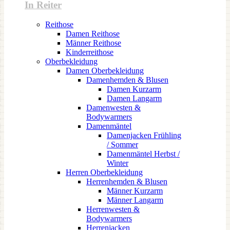
In Reiter
Reithose
Damen Reithose
Männer Reithose
Kinderreithose
Oberbekleidung
Damen Oberbekleidung
Damenhemden & Blusen
Damen Kurzarm
Damen Langarm
Damenwesten &
Bodywarmers
Damenmäntel
Damenjacken Frühling
/ Sommer
Damenmäntel Herbst /
Winter
Herren Oberbekleidung
Herrenhemden & Blusen
Männer Kurzarm
Männer Langarm
Herrenwesten &
Bodywarmers
Herrenjacken