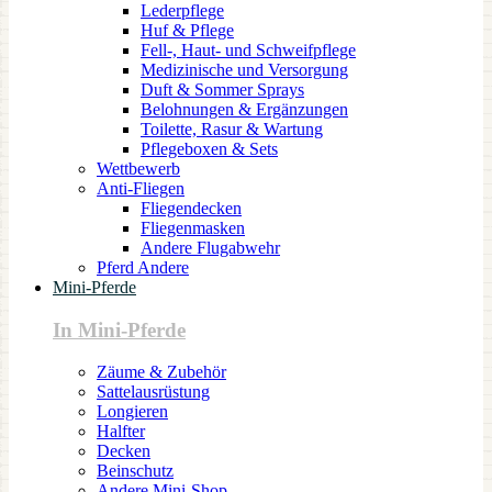
Lederpflege
Huf & Pflege
Fell-, Haut- und Schweifpflege
Medizinische und Versorgung
Duft & Sommer Sprays
Belohnungen & Ergänzungen
Toilette, Rasur & Wartung
Pflegeboxen & Sets
Wettbewerb
Anti-Fliegen
Fliegendecken
Fliegenmasken
Andere Flugabwehr
Pferd Andere
Mini-Pferde
In Mini-Pferde
Zäume & Zubehör
Sattelausrüstung
Longieren
Halfter
Decken
Beinschutz
Andere Mini-Shop