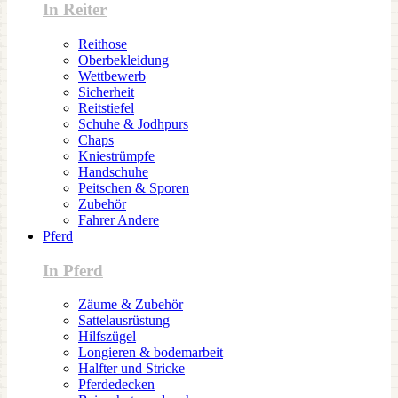
In Reiter
Reithose
Oberbekleidung
Wettbewerb
Sicherheit
Reitstiefel
Schuhe & Jodhpurs
Chaps
Kniestrümpfe
Handschuhe
Peitschen & Sporen
Zubehör
Fahrer Andere
Pferd
In Pferd
Zäume & Zubehör
Sattelausrüstung
Hilfszügel
Longieren & bodemarbeit
Halfter und Stricke
Pferdedecken