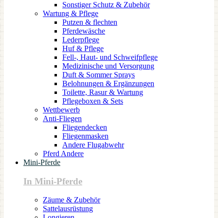
Sonstiger Schutz & Zubehör
Wartung & Pflege
Putzen & flechten
Pferdewäsche
Lederpflege
Huf & Pflege
Fell-, Haut- und Schweifpflege
Medizinische und Versorgung
Duft & Sommer Sprays
Belohnungen & Ergänzungen
Toilette, Rasur & Wartung
Pflegeboxen & Sets
Wettbewerb
Anti-Fliegen
Fliegendecken
Fliegenmasken
Andere Flugabwehr
Pferd Andere
Mini-Pferde
In Mini-Pferde
Zäume & Zubehör
Sattelausrüstung
Longieren