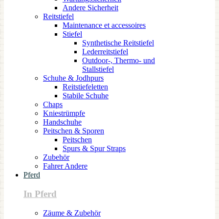
Andere Sicherheit
Reitstiefel
Maintenance et accessoires
Stiefel
Synthetische Reitstiefel
Lederreitstiefel
Outdoor-, Thermo- und
Stallstiefel
Schuhe & Jodhpurs
Reitstiefeletten
Stabile Schuhe
Chaps
Kniestrümpfe
Handschuhe
Peitschen & Sporen
Peitschen
Spurs & Spur Straps
Zubehör
Fahrer Andere
Pferd
In Pferd
Zäume & Zubehör