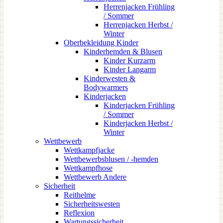
Herrenjacken Frühling
/ Sommer
Herrenjacken Herbst /
Winter
Oberbekleidung Kinder
Kinderhemden & Blusen
Kinder Kurzarm
Kinder Langarm
Kinderwesten &
Bodywarmers
Kinderjacken
Kinderjacken Frühling
/ Sommer
Kinderjacken Herbst /
Winter
Wettbewerb
Wettkampfjacke
Wettbewerbsblusen / -hemden
Wettkampfhose
Wettbewerb Andere
Sicherheit
Reithelme
Sicherheitswesten
Reflexion
Wartungssicherheit