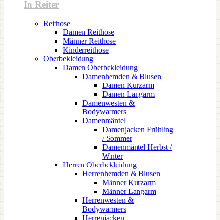
In Reiter
Reithose
Damen Reithose
Männer Reithose
Kinderreithose
Oberbekleidung
Damen Oberbekleidung
Damenhemden & Blusen
Damen Kurzarm
Damen Langarm
Damenwesten &
Bodywarmers
Damenmäntel
Damenjacken Frühling
/ Sommer
Damenmäntel Herbst /
Winter
Herren Oberbekleidung
Herrenhemden & Blusen
Männer Kurzarm
Männer Langarm
Herrenwesten &
Bodywarmers
Herrenjacken