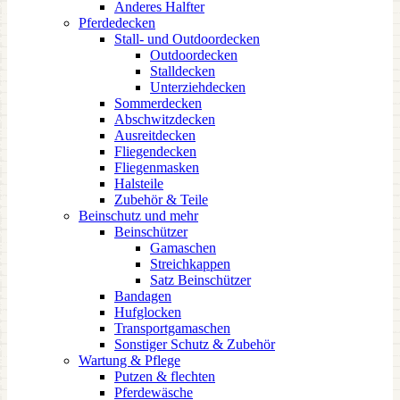
Anderes Halfter
Pferdedecken
Stall- und Outdoordecken
Outdoordecken
Stalldecken
Unterziehdecken
Sommerdecken
Abschwitzdecken
Ausreitdecken
Fliegendecken
Fliegenmasken
Halsteile
Zubehör & Teile
Beinschutz und mehr
Beinschützer
Gamaschen
Streichkappen
Satz Beinschützer
Bandagen
Hufglocken
Transportgamaschen
Sonstiger Schutz & Zubehör
Wartung & Pflege
Putzen & flechten
Pferdewäsche