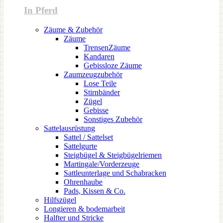
In Pferd
Zäume & Zubehör
Zäume
TrensenZäume
Kandaren
Gebissloze Zäume
Zaumzeugzubehör
Lose Teile
Stirnbänder
Zügel
Gebisse
Sonstiges Zubehör
Sattelausrüstung
Sattel / Sattelset
Sattelgurte
Steigbügel & Steigbügelriemen
Martingale/Vorderzeuge
Sattleunterlage und Schabracken
Ohrenhaube
Pads, Kissen & Co.
Hilfszügel
Longieren & bodemarbeit
Halfter und Stricke