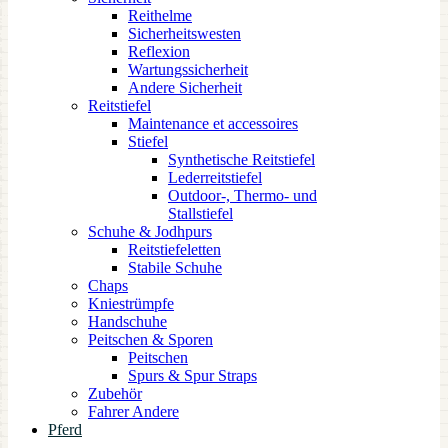
Reithelme
Sicherheitswesten
Reflexion
Wartungssicherheit
Andere Sicherheit
Reitstiefel
Maintenance et accessoires
Stiefel
Synthetische Reitstiefel
Lederreitstiefel
Outdoor-, Thermo- und
Stallstiefel
Schuhe & Jodhpurs
Reitstiefeletten
Stabile Schuhe
Chaps
Kniestrümpfe
Handschuhe
Peitschen & Sporen
Peitschen
Spurs & Spur Straps
Zubehör
Fahrer Andere
Pferd