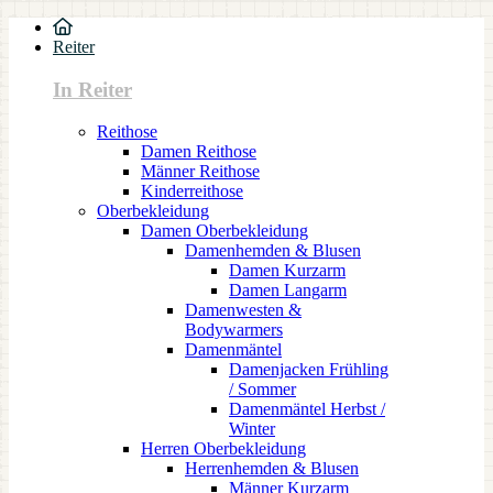
Reiter
In Reiter
Reithose
Damen Reithose
Männer Reithose
Kinderreithose
Oberbekleidung
Damen Oberbekleidung
Damenhemden & Blusen
Damen Kurzarm
Damen Langarm
Damenwesten &
Bodywarmers
Damenmäntel
Damenjacken Frühling
/ Sommer
Damenmäntel Herbst /
Winter
Herren Oberbekleidung
Herrenhemden & Blusen
Männer Kurzarm