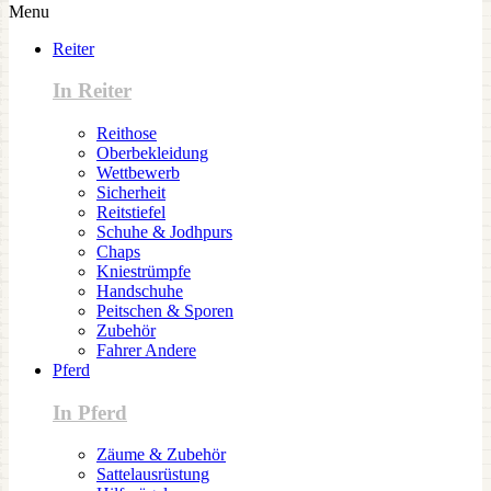
Menu
Reiter
In Reiter
Reithose
Oberbekleidung
Wettbewerb
Sicherheit
Reitstiefel
Schuhe & Jodhpurs
Chaps
Kniestrümpfe
Handschuhe
Peitschen & Sporen
Zubehör
Fahrer Andere
Pferd
In Pferd
Zäume & Zubehör
Sattelausrüstung