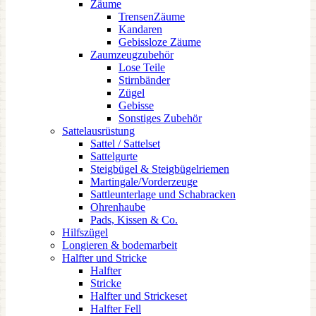
Zäume
TrensenZäume
Kandaren
Gebissloze Zäume
Zaumzeugzubehör
Lose Teile
Stirnbänder
Zügel
Gebisse
Sonstiges Zubehör
Sattelausrüstung
Sattel / Sattelset
Sattelgurte
Steigbügel & Steigbügelriemen
Martingale/Vorderzeuge
Sattleunterlage und Schabracken
Ohrenhaube
Pads, Kissen & Co.
Hilfszügel
Longieren & bodemarbeit
Halfter und Stricke
Halfter
Stricke
Halfter und Strickeset
Halfter Fell