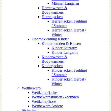
Männer Langarm
Herrenwesten &
Bodywarmers
Herrenjacken
Herrenjacken Frühling
/ Sommer
Herrenjacken Herbst /
Winter
Oberbekleidung Kinder
Kinderhemden & Blusen
Kinder Kurzarm
Kinder Langarm
Kinderwesten &
Bodywarmers
Kinderjacken
Kinderjacken Frühling
/ Sommer
Kinderjacken Herbst /
Winter
Wettbewerb
Wettkampfjacke
Wettbewerbsblusen / -hemden
Wettkampfhose
Wettbewerb Andere
Sicherheit