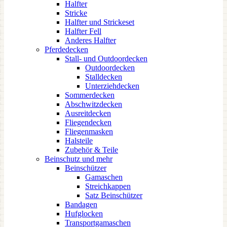
Halfter
Stricke
Halfter und Strickeset
Halfter Fell
Anderes Halfter
Pferdedecken
Stall- und Outdoordecken
Outdoordecken
Stalldecken
Unterziehdecken
Sommerdecken
Abschwitzdecken
Ausreitdecken
Fliegendecken
Fliegenmasken
Halsteile
Zubehör & Teile
Beinschutz und mehr
Beinschützer
Gamaschen
Streichkappen
Satz Beinschützer
Bandagen
Hufglocken
Transportgamaschen