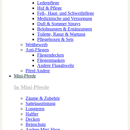
Lederpflege
Huf & Pflege
Fell-, Haut- und Schweifpflege
Medizinische und Versorgung
Duft & Sommer Sprays
Belohnungen & Ergänzungen
Toilette, Rasur & Wartung
Pflegeboxen & Sets
Wettbewerb
Anti-Fliegen
Fliegendecken
Fliegenmasken
Andere Flugabwehr
Pferd Andere
Mini-Pferde
In Mini-Pferde
Zäume & Zubehör
Sattelausrüstung
Longieren
Halfter
Decken
Beinschutz
Andere Mini-Shop