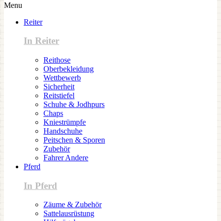
Menu
Reiter
In Reiter
Reithose
Oberbekleidung
Wettbewerb
Sicherheit
Reitstiefel
Schuhe & Jodhpurs
Chaps
Kniestrümpfe
Handschuhe
Peitschen & Sporen
Zubehör
Fahrer Andere
Pferd
In Pferd
Zäume & Zubehör
Sattelausrüstung