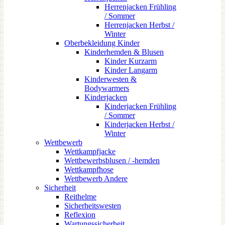
Herrenjacken Frühling
/ Sommer
Herrenjacken Herbst /
Winter
Oberbekleidung Kinder
Kinderhemden & Blusen
Kinder Kurzarm
Kinder Langarm
Kinderwesten &
Bodywarmers
Kinderjacken
Kinderjacken Frühling
/ Sommer
Kinderjacken Herbst /
Winter
Wettbewerb
Wettkampfjacke
Wettbewerbsblusen / -hemden
Wettkampfhose
Wettbewerb Andere
Sicherheit
Reithelme
Sicherheitswesten
Reflexion
Wartungssicherheit