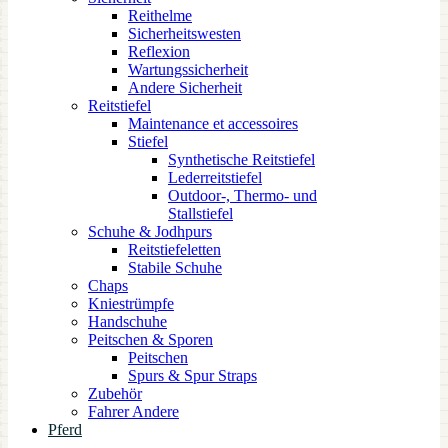
Reithelme
Sicherheitswesten
Reflexion
Wartungssicherheit
Andere Sicherheit
Reitstiefel
Maintenance et accessoires
Stiefel
Synthetische Reitstiefel
Lederreitstiefel
Outdoor-, Thermo- und
Stallstiefel
Schuhe & Jodhpurs
Reitstiefeletten
Stabile Schuhe
Chaps
Kniestrümpfe
Handschuhe
Peitschen & Sporen
Peitschen
Spurs & Spur Straps
Zubehör
Fahrer Andere
Pferd