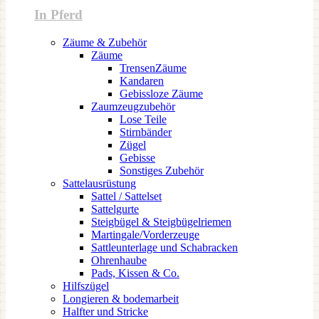
In Pferd
Zäume & Zubehör
Zäume
TrensenZäume
Kandaren
Gebissloze Zäume
Zaumzeugzubehör
Lose Teile
Stirnbänder
Zügel
Gebisse
Sonstiges Zubehör
Sattelausrüstung
Sattel / Sattelset
Sattelgurte
Steigbügel & Steigbügelriemen
Martingale/Vorderzeuge
Sattleunterlage und Schabracken
Ohrenhaube
Pads, Kissen & Co.
Hilfszügel
Longieren & bodemarbeit
Halfter und Stricke