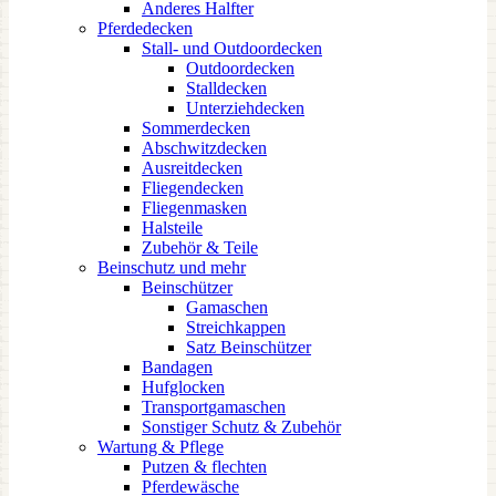
Anderes Halfter
Pferdedecken
Stall- und Outdoordecken
Outdoordecken
Stalldecken
Unterziehdecken
Sommerdecken
Abschwitzdecken
Ausreitdecken
Fliegendecken
Fliegenmasken
Halsteile
Zubehör & Teile
Beinschutz und mehr
Beinschützer
Gamaschen
Streichkappen
Satz Beinschützer
Bandagen
Hufglocken
Transportgamaschen
Sonstiger Schutz & Zubehör
Wartung & Pflege
Putzen & flechten
Pferdewäsche