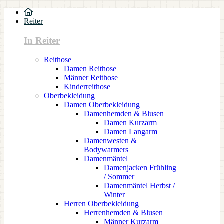
Reiter
In Reiter
Reithose
Damen Reithose
Männer Reithose
Kinderreithose
Oberbekleidung
Damen Oberbekleidung
Damenhemden & Blusen
Damen Kurzarm
Damen Langarm
Damenwesten &
Bodywarmers
Damenmäntel
Damenjacken Frühling
/ Sommer
Damenmäntel Herbst /
Winter
Herren Oberbekleidung
Herrenhemden & Blusen
Männer Kurzarm