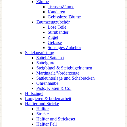
Zäume
TrensenZäume
Kandaren
Gebissloze Zäume
Zaumzeugzubehör
Lose Teile
Stirnbänder
Zügel
Gebisse
Sonstiges Zubehör
Sattelausrüstung
Sattel / Sattelset
Sattelgurte
Steigbügel & Steigbügelriemen
Martingale/Vorderzeuge
Sattleunterlage und Schabracken
Ohrenhaube
Pads, Kissen & Co.
Hilfszügel
Longieren & bodemarbeit
Halfter und Stricke
Halfter
Stricke
Halfter und Strickeset
Halfter Fell