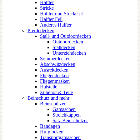
Halfter
Stricke
Halfter und Strickeset
Halfter Fell
Anderes Halfter
Pferdedecken
Stall- und Outdoordecken
Outdoordecken
Stalldecken
Unterziehdecken
Sommerdecken
Abschwitzdecken
Ausreitdecken
Fliegendecken
Fliegenmasken
Halsteile
Zubehör & Teile
Beinschutz und mehr
Beinschützer
Gamaschen
Streichkappen
Satz Beinschützer
Bandagen
Hufglocken
Transportgamaschen