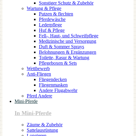
Sonstiger Schutz & Zubehör
Wartung & Pflege
Putzen & flechten
Pferdewäsche
Lederpflege
Huf & Pflege
Fell-, Haut- und Schweifpflege
Medizinische und Versorgung
Duft & Sommer Sprays
Belohnungen & Ergänzungen
Toilette, Rasur & Wartung
Pflegeboxen & Sets
Wettbewerb
Anti-Fliegen
Fliegendecken
Fliegenmasken
Andere Flugabwehr
Pferd Andere
Mini-Pferde
In Mini-Pferde
Zäume & Zubehör
Sattelausrüstung
Longieren