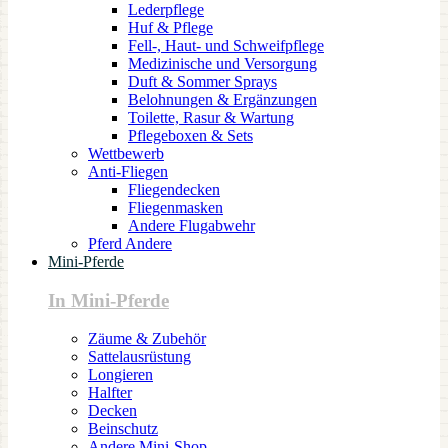
Lederpflege
Huf & Pflege
Fell-, Haut- und Schweifpflege
Medizinische und Versorgung
Duft & Sommer Sprays
Belohnungen & Ergänzungen
Toilette, Rasur & Wartung
Pflegeboxen & Sets
Wettbewerb
Anti-Fliegen
Fliegendecken
Fliegenmasken
Andere Flugabwehr
Pferd Andere
Mini-Pferde
In Mini-Pferde
Zäume & Zubehör
Sattelausrüstung
Longieren
Halfter
Decken
Beinschutz
Andere Mini-Shop