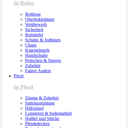
In Reiter
Reithose
Oberbekleidung
Wettbewerb
Sicherheit
Reitstiefel
Schuhe & Jodhpurs
Chaps
Kniestrümpfe
Handschuhe
Peitschen & Sporen
Zubehör
Fahrer Andere
Pferd
In Pferd
Zäume & Zubehör
Sattelausrüstung
Hilfszügel
Longieren & bodemarbeit
Halfter und Stricke
Pferdedecken