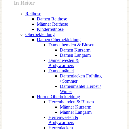
In Reiter
Reithose
Damen Reithose
Männer Reithose
Kinderreithose
Oberbekleidung
Damen Oberbekleidung
Damenhemden & Blusen
Damen Kurzarm
Damen Langarm
Damenwesten &
Bodywarmers
Damenmäntel
Damenjacken Frühling
/ Sommer
Damenmäntel Herbst /
Winter
Herren Oberbekleidung
Herrenhemden & Blusen
Männer Kurzarm
Männer Langarm
Herrenwesten &
Bodywarmers
Herrenjacken