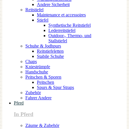
Andere Sicherheit
Reitstiefel
Maintenance et accessoires
Stiefel
Synthetische Reitstiefel
Lederreitstiefel
Outdoor-, Thermo- und
Stallstiefel
Schuhe & Jodhpurs
Reitstiefeletten
Stabile Schuhe
Chaps
Kniestrümpfe
Handschuhe
Peitschen & Sporen
Peitschen
Spurs & Spur Straps
Zubehör
Fahrer Andere
Pferd
In Pferd
Zäume & Zubehör