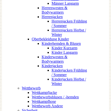
Männer Langarm
Herrenwesten &
Bodywarmers
Herrenjacken
Herrenjacken Frühling
/ Sommer
Herrenjacken Herbst /
Winter
Oberbekleidung Kinder
Kinderhemden & Blusen
Kinder Kurzarm
Kinder Langarm
Kinderwesten &
Bodywarmers
Kinderjacken
Kinderjacken Frühling
/ Sommer
Kinderjacken Herbst /
Winter
Wettbewerb
Wettkampfjacke
Wettbewerbsblusen / -hemden
Wettkampfhose
Wettbewerb Andere
Sicherheit