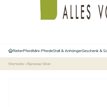
Reiter
Pferd
Mini-Pferde
Stall & Anhänger
Geschenk & S
Startseite
»
Rijzweep Silver