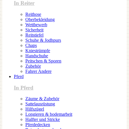
In Reiter
Reithose
Oberbekleidung
Wettbewerb
Sicherheit
Reitstiefel
Schuhe & Jodhpurs
Chaps
Kniestrümpfe
Handschuhe
Peitschen & Sporen
Zubehör
Fahrer Andere
Pferd
In Pferd
Zäume & Zubehör
Sattelausrüstung
Hilfszügel
Longieren & bodemarbeit
Halfter und Stricke
Pferdedecken