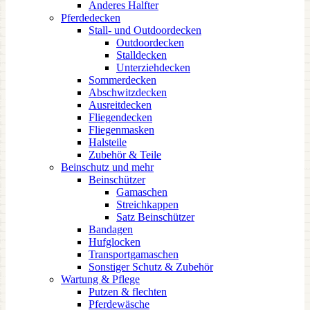
Anderes Halfter
Pferdedecken
Stall- und Outdoordecken
Outdoordecken
Stalldecken
Unterziehdecken
Sommerdecken
Abschwitzdecken
Ausreitdecken
Fliegendecken
Fliegenmasken
Halsteile
Zubehör & Teile
Beinschutz und mehr
Beinschützer
Gamaschen
Streichkappen
Satz Beinschützer
Bandagen
Hufglocken
Transportgamaschen
Sonstiger Schutz & Zubehör
Wartung & Pflege
Putzen & flechten
Pferdewäsche