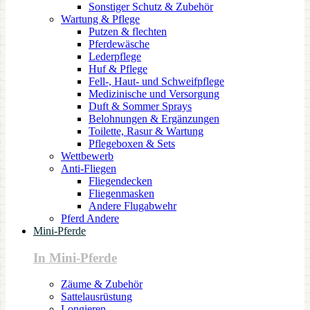
Sonstiger Schutz & Zubehör
Wartung & Pflege
Putzen & flechten
Pferdewäsche
Lederpflege
Huf & Pflege
Fell-, Haut- und Schweifpflege
Medizinische und Versorgung
Duft & Sommer Sprays
Belohnungen & Ergänzungen
Toilette, Rasur & Wartung
Pflegeboxen & Sets
Wettbewerb
Anti-Fliegen
Fliegendecken
Fliegenmasken
Andere Flugabwehr
Pferd Andere
Mini-Pferde
In Mini-Pferde
Zäume & Zubehör
Sattelausrüstung
Longieren