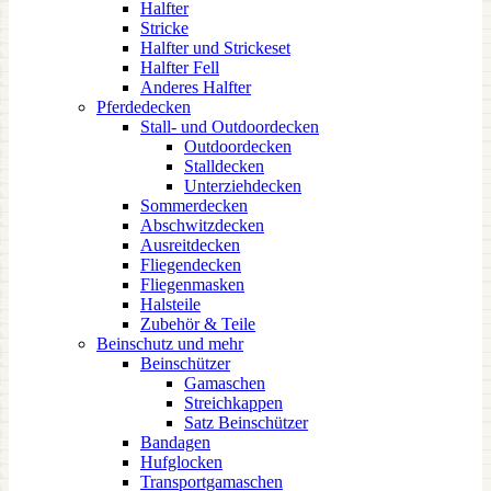
Halfter
Stricke
Halfter und Strickeset
Halfter Fell
Anderes Halfter
Pferdedecken
Stall- und Outdoordecken
Outdoordecken
Stalldecken
Unterziehdecken
Sommerdecken
Abschwitzdecken
Ausreitdecken
Fliegendecken
Fliegenmasken
Halsteile
Zubehör & Teile
Beinschutz und mehr
Beinschützer
Gamaschen
Streichkappen
Satz Beinschützer
Bandagen
Hufglocken
Transportgamaschen