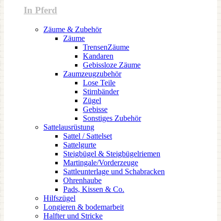
In Pferd
Zäume & Zubehör
Zäume
TrensenZäume
Kandaren
Gebissloze Zäume
Zaumzeugzubehör
Lose Teile
Stirnbänder
Zügel
Gebisse
Sonstiges Zubehör
Sattelausrüstung
Sattel / Sattelset
Sattelgurte
Steigbügel & Steigbügelriemen
Martingale/Vorderzeuge
Sattleunterlage und Schabracken
Ohrenhaube
Pads, Kissen & Co.
Hilfszügel
Longieren & bodemarbeit
Halfter und Stricke