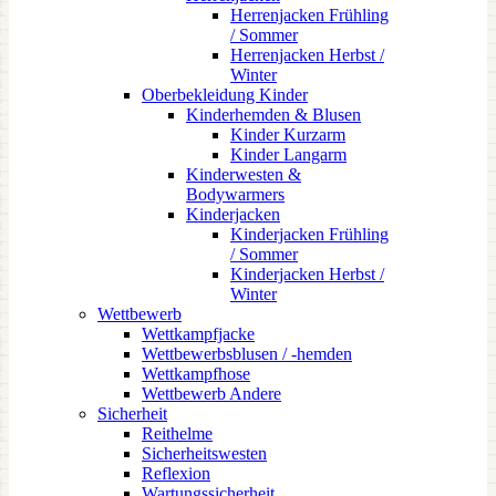
Herrenjacken Frühling
/ Sommer
Herrenjacken Herbst /
Winter
Oberbekleidung Kinder
Kinderhemden & Blusen
Kinder Kurzarm
Kinder Langarm
Kinderwesten &
Bodywarmers
Kinderjacken
Kinderjacken Frühling
/ Sommer
Kinderjacken Herbst /
Winter
Wettbewerb
Wettkampfjacke
Wettbewerbsblusen / -hemden
Wettkampfhose
Wettbewerb Andere
Sicherheit
Reithelme
Sicherheitswesten
Reflexion
Wartungssicherheit