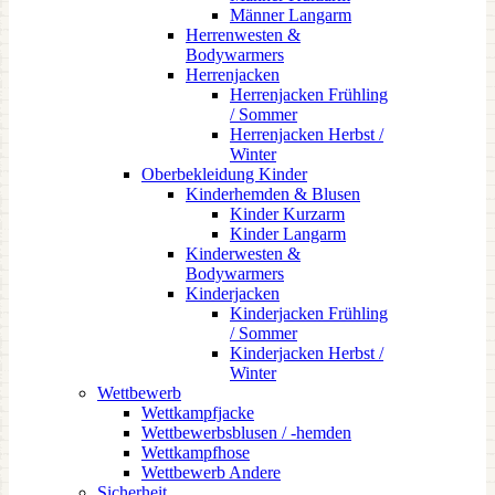
Männer Langarm
Herrenwesten &
Bodywarmers
Herrenjacken
Herrenjacken Frühling
/ Sommer
Herrenjacken Herbst /
Winter
Oberbekleidung Kinder
Kinderhemden & Blusen
Kinder Kurzarm
Kinder Langarm
Kinderwesten &
Bodywarmers
Kinderjacken
Kinderjacken Frühling
/ Sommer
Kinderjacken Herbst /
Winter
Wettbewerb
Wettkampfjacke
Wettbewerbsblusen / -hemden
Wettkampfhose
Wettbewerb Andere
Sicherheit