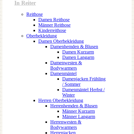
In Reiter
Reithose
Damen Reithose
Männer Reithose
Kinderreithose
Oberbekleidung
Damen Oberbekleidung
Damenhemden & Blusen
Damen Kurzarm
Damen Langarm
Damenwesten &
Bodywarmers
Damenmäntel
Damenjacken Frühling
/ Sommer
Damenmäntel Herbst /
Winter
Herren Oberbekleidung
Herrenhemden & Blusen
Männer Kurzarm
Männer Langarm
Herrenwesten &
Bodywarmers
Herrenjacken