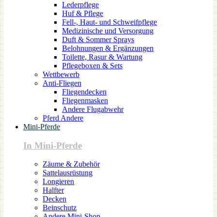
Lederpflege
Huf & Pflege
Fell-, Haut- und Schweifpflege
Medizinische und Versorgung
Duft & Sommer Sprays
Belohnungen & Ergänzungen
Toilette, Rasur & Wartung
Pflegeboxen & Sets
Wettbewerb
Anti-Fliegen
Fliegendecken
Fliegenmasken
Andere Flugabwehr
Pferd Andere
Mini-Pferde
In Mini-Pferde
Zäume & Zubehör
Sattelausrüstung
Longieren
Halfter
Decken
Beinschutz
Andere Mini-Shop