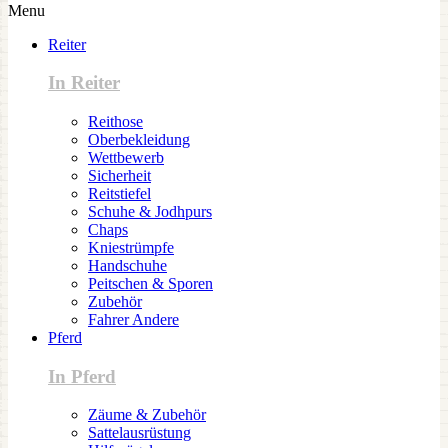
Menu
Reiter
In Reiter
Reithose
Oberbekleidung
Wettbewerb
Sicherheit
Reitstiefel
Schuhe & Jodhpurs
Chaps
Kniestrümpfe
Handschuhe
Peitschen & Sporen
Zubehör
Fahrer Andere
Pferd
In Pferd
Zäume & Zubehör
Sattelausrüstung