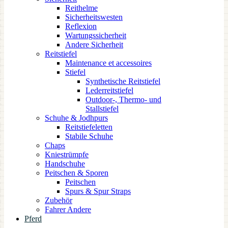
Reithelme
Sicherheitswesten
Reflexion
Wartungssicherheit
Andere Sicherheit
Reitstiefel
Maintenance et accessoires
Stiefel
Synthetische Reitstiefel
Lederreitstiefel
Outdoor-, Thermo- und
Stallstiefel
Schuhe & Jodhpurs
Reitstiefeletten
Stabile Schuhe
Chaps
Kniestrümpfe
Handschuhe
Peitschen & Sporen
Peitschen
Spurs & Spur Straps
Zubehör
Fahrer Andere
Pferd