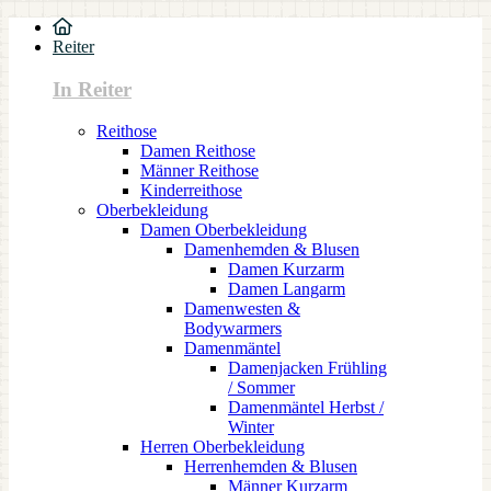
Reiter
In Reiter
Reithose
Damen Reithose
Männer Reithose
Kinderreithose
Oberbekleidung
Damen Oberbekleidung
Damenhemden & Blusen
Damen Kurzarm
Damen Langarm
Damenwesten &
Bodywarmers
Damenmäntel
Damenjacken Frühling
/ Sommer
Damenmäntel Herbst /
Winter
Herren Oberbekleidung
Herrenhemden & Blusen
Männer Kurzarm