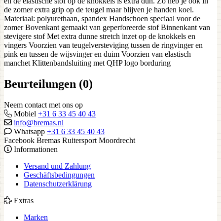
en de elastische stof op de knokkels is extra dun. Zo heb je ook in
de zomer extra grip op de teugel maar blijven je handen koel.
Materiaal: polyurethaan, spandex Handschoen speciaal voor de
zomer Bovenkant gemaakt van geperforeerde stof Binnenkant van
stevigere stof Met extra dunne stretch inzet op de knokkels en
vingers Voorzien van teugelversteviging tussen de ringvinger en
pink en tussen de wijsvinger en duim Voorzien van elastisch
manchet Klittenbandsluiting met QHP logo borduring
Beurteilungen (0)
Neem contact met ons op
Mobiel
+31 6 33 45 40 43
info@bremas.nl
Whatsapp
+31 6 33 45 40 43
Facebook Bremas Ruitersport Moordrecht
Informationen
Versand und Zahlung
Geschäftsbedingungen
Datenschutzerklärung
Extras
Marken