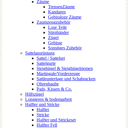
Zäume
TrensenZäume
Kandaren
Gebissloze Zäume
Zaumzeugzubehör
Lose Teile
Stirnbänder
Zügel
Gebisse
Sonstiges Zubehör
Sattelausrüstung
Sattel / Sattelset
Sattelgurte
Steigbügel & Steigbügelriemen
Martingale/Vorderzeuge
Sattleunterlage und Schabracken
Ohrenhaube
Pads, Kissen & Co.
Hilfszügel
Longieren & bodemarbeit
Halfter und Stricke
Halfter
Stricke
Halfter und Strickeset
Halfter Fell