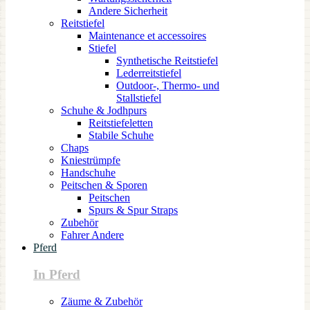
Andere Sicherheit
Reitstiefel
Maintenance et accessoires
Stiefel
Synthetische Reitstiefel
Lederreitstiefel
Outdoor-, Thermo- und
Stallstiefel
Schuhe & Jodhpurs
Reitstiefeletten
Stabile Schuhe
Chaps
Kniestrümpfe
Handschuhe
Peitschen & Sporen
Peitschen
Spurs & Spur Straps
Zubehör
Fahrer Andere
Pferd
In Pferd
Zäume & Zubehör