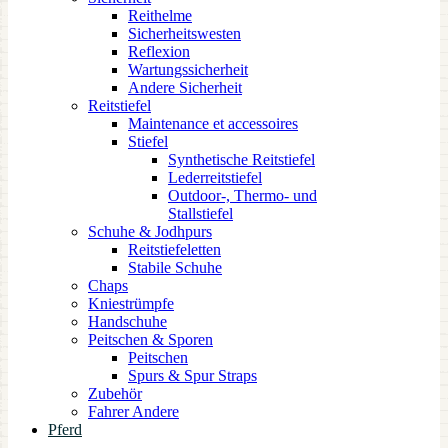
Reithelme
Sicherheitswesten
Reflexion
Wartungssicherheit
Andere Sicherheit
Reitstiefel
Maintenance et accessoires
Stiefel
Synthetische Reitstiefel
Lederreitstiefel
Outdoor-, Thermo- und
Stallstiefel
Schuhe & Jodhpurs
Reitstiefeletten
Stabile Schuhe
Chaps
Kniestrümpfe
Handschuhe
Peitschen & Sporen
Peitschen
Spurs & Spur Straps
Zubehör
Fahrer Andere
Pferd