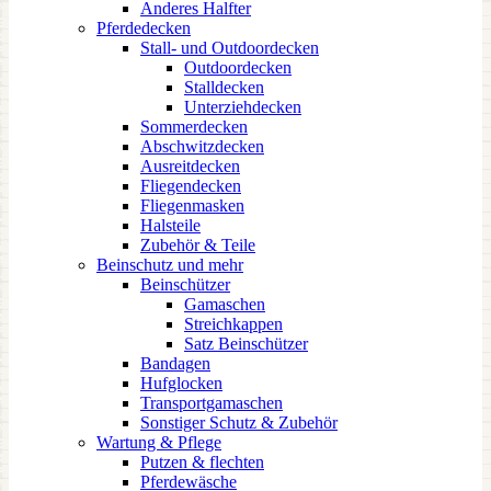
Anderes Halfter
Pferdedecken
Stall- und Outdoordecken
Outdoordecken
Stalldecken
Unterziehdecken
Sommerdecken
Abschwitzdecken
Ausreitdecken
Fliegendecken
Fliegenmasken
Halsteile
Zubehör & Teile
Beinschutz und mehr
Beinschützer
Gamaschen
Streichkappen
Satz Beinschützer
Bandagen
Hufglocken
Transportgamaschen
Sonstiger Schutz & Zubehör
Wartung & Pflege
Putzen & flechten
Pferdewäsche