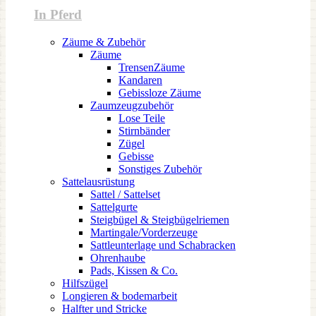
In Pferd
Zäume & Zubehör
Zäume
TrensenZäume
Kandaren
Gebissloze Zäume
Zaumzeugzubehör
Lose Teile
Stirnbänder
Zügel
Gebisse
Sonstiges Zubehör
Sattelausrüstung
Sattel / Sattelset
Sattelgurte
Steigbügel & Steigbügelriemen
Martingale/Vorderzeuge
Sattleunterlage und Schabracken
Ohrenhaube
Pads, Kissen & Co.
Hilfszügel
Longieren & bodemarbeit
Halfter und Stricke