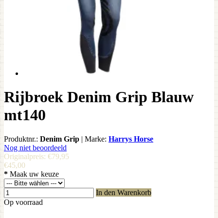
Rijbroek Denim Grip Blauw
mt140
Produktnr.:
Denim Grip
|
Marke:
Harrys Horse
Nog niet beoordeeld
Originalpreis:
€79,95
€45,00
*
Maak uw keuze
In den Warenkorb
Op voorraad