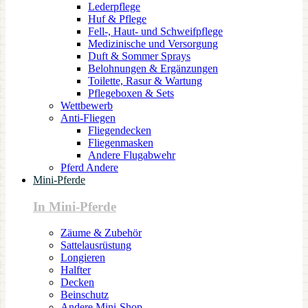
Lederpflege
Huf & Pflege
Fell-, Haut- und Schweifpflege
Medizinische und Versorgung
Duft & Sommer Sprays
Belohnungen & Ergänzungen
Toilette, Rasur & Wartung
Pflegeboxen & Sets
Wettbewerb
Anti-Fliegen
Fliegendecken
Fliegenmasken
Andere Flugabwehr
Pferd Andere
Mini-Pferde
In Mini-Pferde
Zäume & Zubehör
Sattelausrüstung
Longieren
Halfter
Decken
Beinschutz
Andere Mini-Shop