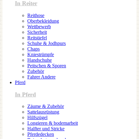
In Reiter
Reithose
Oberbekleidung
Wettbewerb
Sicherheit
Reitstiefel
Schuhe & Jodhpurs
Chaps
Kniestrümpfe
Handschuhe
Peitschen & Sporen
Zubehör
Fahrer Andere
Pferd
In Pferd
Zäume & Zubehör
Sattelausrüstung
Hilfszügel
Longieren & bodemarbeit
Halfter und Stricke
Pferdedecken