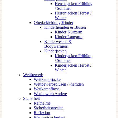
Herrenjacken Frühling
/ Sommer
Herrenjacken Herbst /
Winter
Oberbekleidung Kinder
Kinderhemden & Blusen
Kinder Kurzarm
Kinder Langarm
Kinderwesten &
Bodywarmers
Kinderjacken
Kinderjacken Frühling
/ Sommer
Kinderjacken Herbst /
Winter
Wettbewerb
Wettkampfjacke
Wettbewerbsblusen / -hemden
Wettkampfhose
Wettbewerb Andere
Sicherheit
Reithelme
Sicherheitswesten
Reflexion
Wartungssicherheit