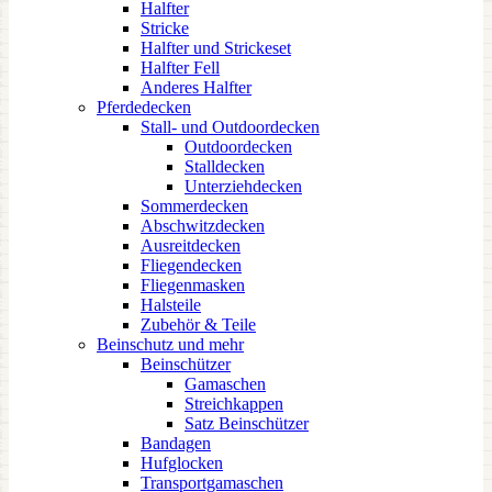
Halfter
Stricke
Halfter und Strickeset
Halfter Fell
Anderes Halfter
Pferdedecken
Stall- und Outdoordecken
Outdoordecken
Stalldecken
Unterziehdecken
Sommerdecken
Abschwitzdecken
Ausreitdecken
Fliegendecken
Fliegenmasken
Halsteile
Zubehör & Teile
Beinschutz und mehr
Beinschützer
Gamaschen
Streichkappen
Satz Beinschützer
Bandagen
Hufglocken
Transportgamaschen