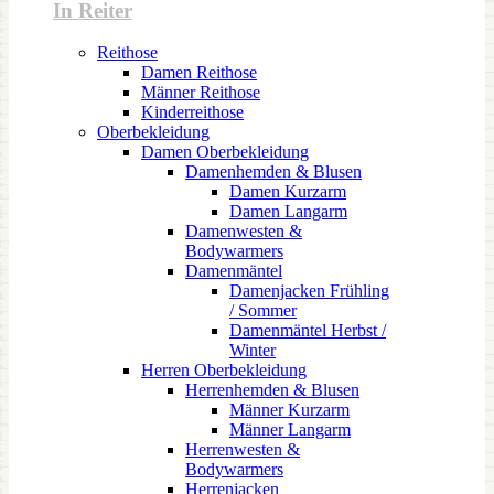
In Reiter
Reithose
Damen Reithose
Männer Reithose
Kinderreithose
Oberbekleidung
Damen Oberbekleidung
Damenhemden & Blusen
Damen Kurzarm
Damen Langarm
Damenwesten &
Bodywarmers
Damenmäntel
Damenjacken Frühling
/ Sommer
Damenmäntel Herbst /
Winter
Herren Oberbekleidung
Herrenhemden & Blusen
Männer Kurzarm
Männer Langarm
Herrenwesten &
Bodywarmers
Herrenjacken