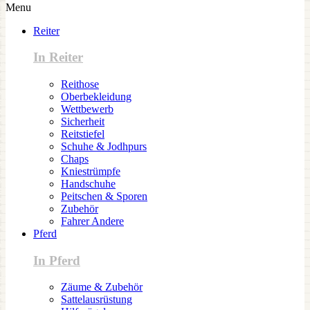
Menu
Reiter
In Reiter
Reithose
Oberbekleidung
Wettbewerb
Sicherheit
Reitstiefel
Schuhe & Jodhpurs
Chaps
Kniestrümpfe
Handschuhe
Peitschen & Sporen
Zubehör
Fahrer Andere
Pferd
In Pferd
Zäume & Zubehör
Sattelausrüstung