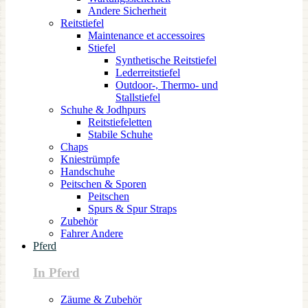
Andere Sicherheit
Reitstiefel
Maintenance et accessoires
Stiefel
Synthetische Reitstiefel
Lederreitstiefel
Outdoor-, Thermo- und
Stallstiefel
Schuhe & Jodhpurs
Reitstiefeletten
Stabile Schuhe
Chaps
Kniestrümpfe
Handschuhe
Peitschen & Sporen
Peitschen
Spurs & Spur Straps
Zubehör
Fahrer Andere
Pferd
In Pferd
Zäume & Zubehör