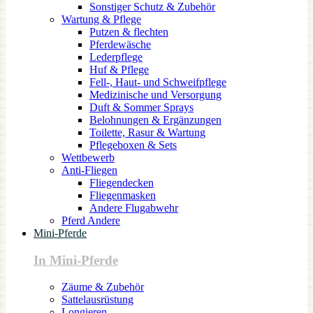
Sonstiger Schutz & Zubehör
Wartung & Pflege
Putzen & flechten
Pferdewäsche
Lederpflege
Huf & Pflege
Fell-, Haut- und Schweifpflege
Medizinische und Versorgung
Duft & Sommer Sprays
Belohnungen & Ergänzungen
Toilette, Rasur & Wartung
Pflegeboxen & Sets
Wettbewerb
Anti-Fliegen
Fliegendecken
Fliegenmasken
Andere Flugabwehr
Pferd Andere
Mini-Pferde
In Mini-Pferde
Zäume & Zubehör
Sattelausrüstung
Longieren