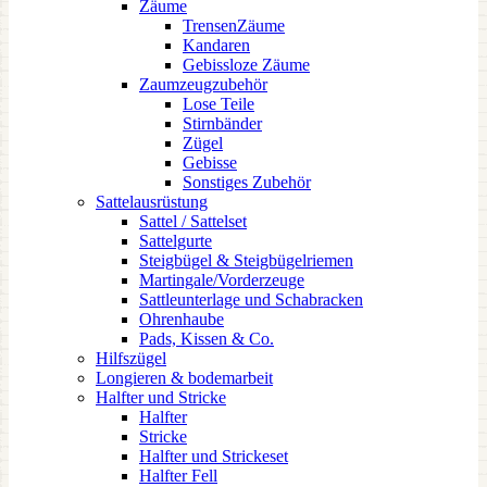
Zäume
TrensenZäume
Kandaren
Gebissloze Zäume
Zaumzeugzubehör
Lose Teile
Stirnbänder
Zügel
Gebisse
Sonstiges Zubehör
Sattelausrüstung
Sattel / Sattelset
Sattelgurte
Steigbügel & Steigbügelriemen
Martingale/Vorderzeuge
Sattleunterlage und Schabracken
Ohrenhaube
Pads, Kissen & Co.
Hilfszügel
Longieren & bodemarbeit
Halfter und Stricke
Halfter
Stricke
Halfter und Strickeset
Halfter Fell