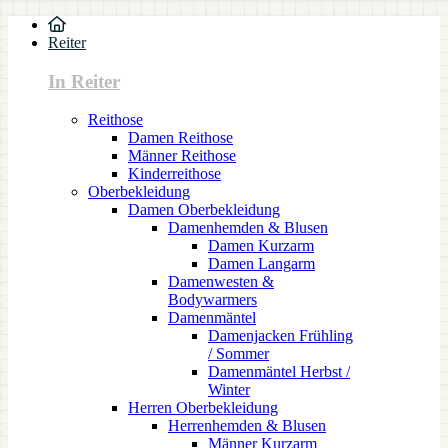
Reiter
In Reiter
Reithose
Damen Reithose
Männer Reithose
Kinderreithose
Oberbekleidung
Damen Oberbekleidung
Damenhemden & Blusen
Damen Kurzarm
Damen Langarm
Damenwesten &
Bodywarmers
Damenmäntel
Damenjacken Frühling
/ Sommer
Damenmäntel Herbst /
Winter
Herren Oberbekleidung
Herrenhemden & Blusen
Männer Kurzarm