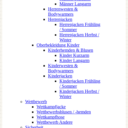
Männer Langarm
Herrenwesten &
Bodywarmers
Herrenjacken
Herrenjacken Frühling
/ Sommer
Herrenjacken Herbst /
Winter
Oberbekleidung Kinder
Kinderhemden & Blusen
Kinder Kurzarm
Kinder Langarm
Kinderwesten &
Bodywarmers
Kinderjacken
Kinderjacken Frühling
/ Sommer
Kinderjacken Herbst /
Winter
Wettbewerb
Wettkampfjacke
Wettbewerbsblusen / -hemden
Wettkampfhose
Wettbewerb Andere
Sicherheit