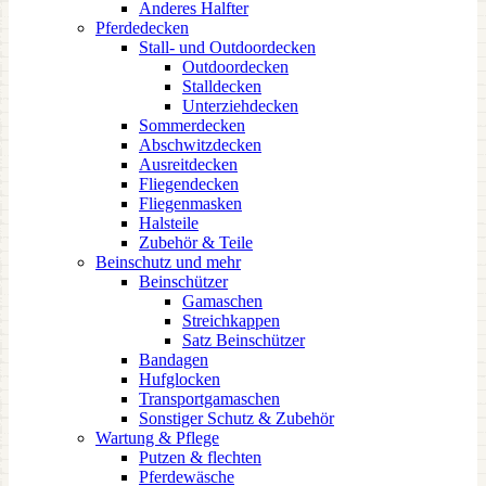
Anderes Halfter
Pferdedecken
Stall- und Outdoordecken
Outdoordecken
Stalldecken
Unterziehdecken
Sommerdecken
Abschwitzdecken
Ausreitdecken
Fliegendecken
Fliegenmasken
Halsteile
Zubehör & Teile
Beinschutz und mehr
Beinschützer
Gamaschen
Streichkappen
Satz Beinschützer
Bandagen
Hufglocken
Transportgamaschen
Sonstiger Schutz & Zubehör
Wartung & Pflege
Putzen & flechten
Pferdewäsche