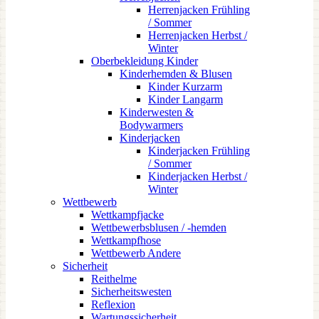
Herrenjacken Frühling
/ Sommer
Herrenjacken Herbst /
Winter
Oberbekleidung Kinder
Kinderhemden & Blusen
Kinder Kurzarm
Kinder Langarm
Kinderwesten &
Bodywarmers
Kinderjacken
Kinderjacken Frühling
/ Sommer
Kinderjacken Herbst /
Winter
Wettbewerb
Wettkampfjacke
Wettbewerbsblusen / -hemden
Wettkampfhose
Wettbewerb Andere
Sicherheit
Reithelme
Sicherheitswesten
Reflexion
Wartungssicherheit