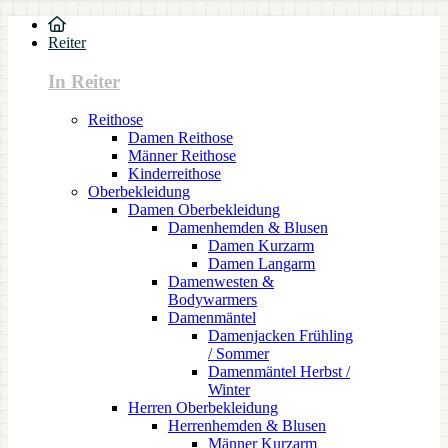
Reiter
In Reiter
Reithose
Damen Reithose
Männer Reithose
Kinderreithose
Oberbekleidung
Damen Oberbekleidung
Damenhemden & Blusen
Damen Kurzarm
Damen Langarm
Damenwesten &
Bodywarmers
Damenmäntel
Damenjacken Frühling
/ Sommer
Damenmäntel Herbst /
Winter
Herren Oberbekleidung
Herrenhemden & Blusen
Männer Kurzarm