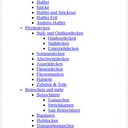
Halfter
Stricke
Halfter und Strickeset
Halfter Fell
Anderes Halfter
Pferdedecken
Stall- und Outdoordecken
Outdoordecken
Stalldecken
Unterziehdecken
Sommerdecken
Abschwitzdecken
Ausreitdecken
Fliegendecken
Fliegenmasken
Halsteile
Zubehör & Teile
Beinschutz und mehr
Beinschützer
Gamaschen
Streichkappen
Satz Beinschützer
Bandagen
Hufglocken
Transportgamaschen