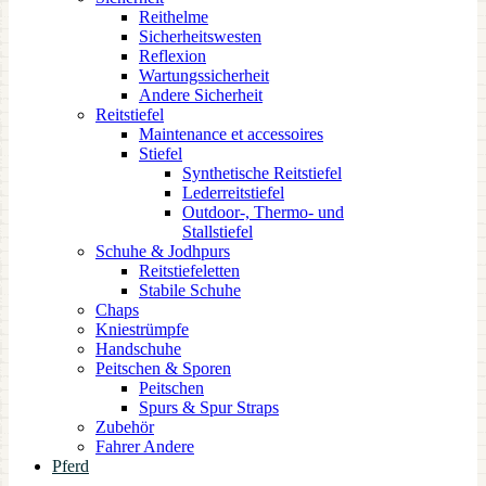
Reithelme
Sicherheitswesten
Reflexion
Wartungssicherheit
Andere Sicherheit
Reitstiefel
Maintenance et accessoires
Stiefel
Synthetische Reitstiefel
Lederreitstiefel
Outdoor-, Thermo- und
Stallstiefel
Schuhe & Jodhpurs
Reitstiefeletten
Stabile Schuhe
Chaps
Kniestrümpfe
Handschuhe
Peitschen & Sporen
Peitschen
Spurs & Spur Straps
Zubehör
Fahrer Andere
Pferd