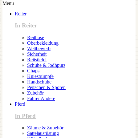
Menu
Reiter
In Reiter
Reithose
Oberbekleidung
Wettbewerb
Sicherheit
Reitstiefel
Schuhe & Jodhpurs
Chaps
Kniestrümpfe
Handschuhe
Peitschen & Sporen
Zubehör
Fahrer Andere
Pferd
In Pferd
Zäume & Zubehör
Sattelausrüstung