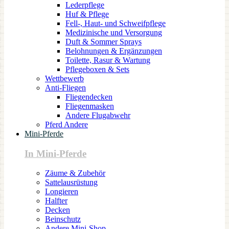
Lederpflege
Huf & Pflege
Fell-, Haut- und Schweifpflege
Medizinische und Versorgung
Duft & Sommer Sprays
Belohnungen & Ergänzungen
Toilette, Rasur & Wartung
Pflegeboxen & Sets
Wettbewerb
Anti-Fliegen
Fliegendecken
Fliegenmasken
Andere Flugabwehr
Pferd Andere
Mini-Pferde
In Mini-Pferde
Zäume & Zubehör
Sattelausrüstung
Longieren
Halfter
Decken
Beinschutz
Andere Mini-Shop