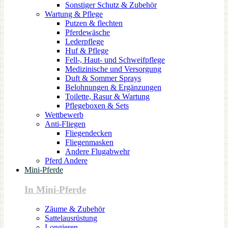
Sonstiger Schutz & Zubehör
Wartung & Pflege
Putzen & flechten
Pferdewäsche
Lederpflege
Huf & Pflege
Fell-, Haut- und Schweifpflege
Medizinische und Versorgung
Duft & Sommer Sprays
Belohnungen & Ergänzungen
Toilette, Rasur & Wartung
Pflegeboxen & Sets
Wettbewerb
Anti-Fliegen
Fliegendecken
Fliegenmasken
Andere Flugabwehr
Pferd Andere
Mini-Pferde
In Mini-Pferde
Zäume & Zubehör
Sattelausrüstung
Longieren