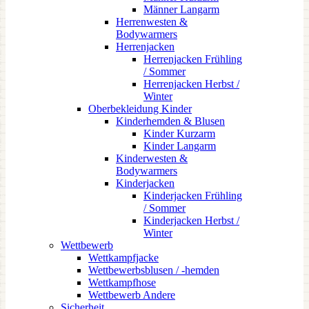
Männer Langarm
Herrenwesten &
Bodywarmers
Herrenjacken
Herrenjacken Frühling
/ Sommer
Herrenjacken Herbst /
Winter
Oberbekleidung Kinder
Kinderhemden & Blusen
Kinder Kurzarm
Kinder Langarm
Kinderwesten &
Bodywarmers
Kinderjacken
Kinderjacken Frühling
/ Sommer
Kinderjacken Herbst /
Winter
Wettbewerb
Wettkampfjacke
Wettbewerbsblusen / -hemden
Wettkampfhose
Wettbewerb Andere
Sicherheit