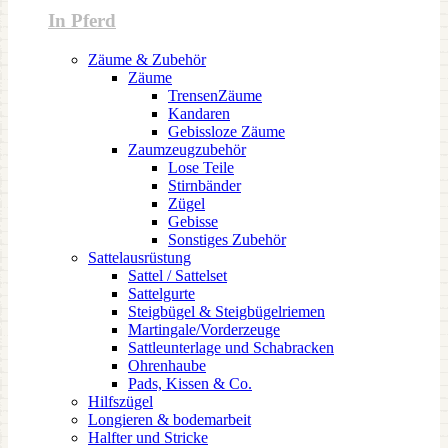
In Pferd
Zäume & Zubehör
Zäume
TrensenZäume
Kandaren
Gebissloze Zäume
Zaumzeugzubehör
Lose Teile
Stirnbänder
Zügel
Gebisse
Sonstiges Zubehör
Sattelausrüstung
Sattel / Sattelset
Sattelgurte
Steigbügel & Steigbügelriemen
Martingale/Vorderzeuge
Sattleunterlage und Schabracken
Ohrenhaube
Pads, Kissen & Co.
Hilfszügel
Longieren & bodemarbeit
Halfter und Stricke