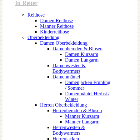
In Reiter
Reithose
Damen Reithose
Männer Reithose
Kinderreithose
Oberbekleidung
Damen Oberbekleidung
Damenhemden & Blusen
Damen Kurzarm
Damen Langarm
Damenwesten &
Bodywarmers
Damenmäntel
Damenjacken Frühling
/ Sommer
Damenmäntel Herbst /
Winter
Herren Oberbekleidung
Herrenhemden & Blusen
Männer Kurzarm
Männer Langarm
Herrenwesten &
Bodywarmers
Herrenjacken