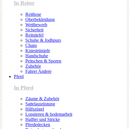
In Reiter
Reithose
Oberbekleidung
Wettbewerb
Sicherheit
Reitstiefel
Schuhe & Jodhpurs
Chaps
Kniestrümpfe
Handschuhe
Peitschen & Sporen
Zubehör
Fahrer Andere
Pferd
In Pferd
Zäume & Zubehör
Sattelausrüstung
Hilfszügel
Longieren & bodemarbeit
Halfter und Stricke
Pferdedecken