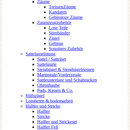
Zäume
TrensenZäume
Kandaren
Gebissloze Zäume
Zaumzeugzubehör
Lose Teile
Stirnbänder
Zügel
Gebisse
Sonstiges Zubehör
Sattelausrüstung
Sattel / Sattelset
Sattelgurte
Steigbügel & Steigbügelriemen
Martingale/Vorderzeuge
Sattleunterlage und Schabracken
Ohrenhaube
Pads, Kissen & Co.
Hilfszügel
Longieren & bodemarbeit
Halfter und Stricke
Halfter
Stricke
Halfter und Strickeset
Halfter Fell