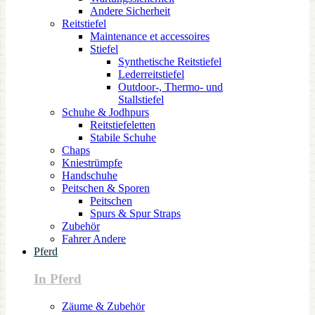
Andere Sicherheit
Reitstiefel
Maintenance et accessoires
Stiefel
Synthetische Reitstiefel
Lederreitstiefel
Outdoor-, Thermo- und
Stallstiefel
Schuhe & Jodhpurs
Reitstiefeletten
Stabile Schuhe
Chaps
Kniestrümpfe
Handschuhe
Peitschen & Sporen
Peitschen
Spurs & Spur Straps
Zubehör
Fahrer Andere
Pferd
In Pferd
Zäume & Zubehör