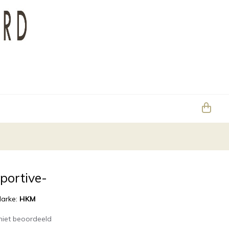
portive-
arke:
HKM
niet beoordeeld