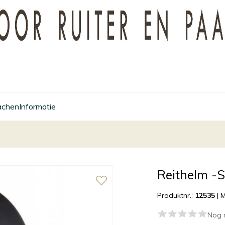
achen
Informatie
Reithelm -S
Produktnr.:
12535
|
M
Nog 