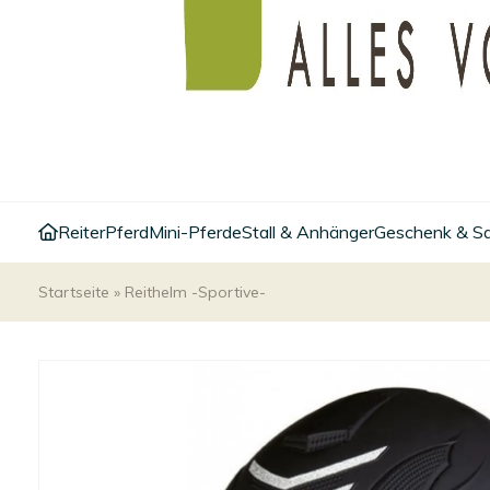
Reiter
Pferd
Mini-Pferde
Stall & Anhänger
Geschenk & S
Startseite
»
Reithelm -Sportive-