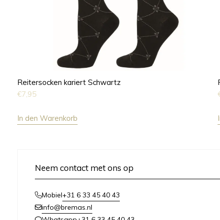
Reitersocken kariert Schwartz
€
7,95
In den Warenkorb
Neem contact met ons op
+31 6 33 45 40 43
Mobiel
info@bremas.nl
+31 6 33 45 40 43
Whatsapp