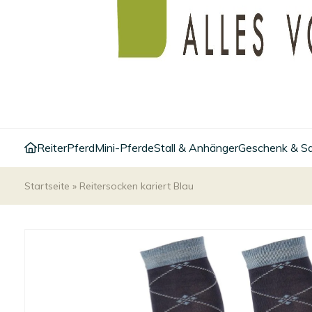
Reiter
Pferd
Mini-Pferde
Stall & Anhänger
Geschenk & S
Startseite
»
Reitersocken kariert Blau