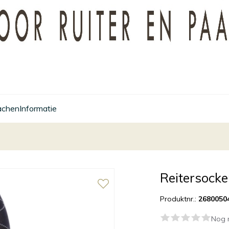
achen
Informatie
Reitersocke
Produktnr.:
2680050
Nog 