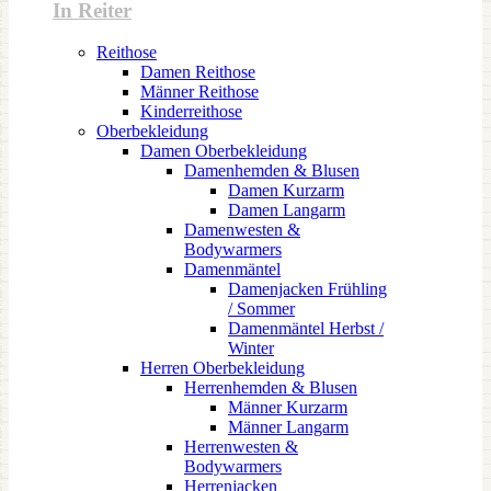
In Reiter
Reithose
Damen Reithose
Männer Reithose
Kinderreithose
Oberbekleidung
Damen Oberbekleidung
Damenhemden & Blusen
Damen Kurzarm
Damen Langarm
Damenwesten &
Bodywarmers
Damenmäntel
Damenjacken Frühling
/ Sommer
Damenmäntel Herbst /
Winter
Herren Oberbekleidung
Herrenhemden & Blusen
Männer Kurzarm
Männer Langarm
Herrenwesten &
Bodywarmers
Herrenjacken