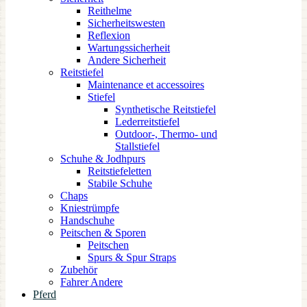
Reithelme
Sicherheitswesten
Reflexion
Wartungssicherheit
Andere Sicherheit
Reitstiefel
Maintenance et accessoires
Stiefel
Synthetische Reitstiefel
Lederreitstiefel
Outdoor-, Thermo- und
Stallstiefel
Schuhe & Jodhpurs
Reitstiefeletten
Stabile Schuhe
Chaps
Kniestrümpfe
Handschuhe
Peitschen & Sporen
Peitschen
Spurs & Spur Straps
Zubehör
Fahrer Andere
Pferd