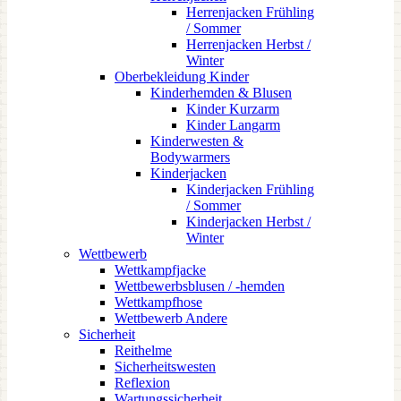
Herrenjacken Frühling
/ Sommer
Herrenjacken Herbst /
Winter
Oberbekleidung Kinder
Kinderhemden & Blusen
Kinder Kurzarm
Kinder Langarm
Kinderwesten &
Bodywarmers
Kinderjacken
Kinderjacken Frühling
/ Sommer
Kinderjacken Herbst /
Winter
Wettbewerb
Wettkampfjacke
Wettbewerbsblusen / -hemden
Wettkampfhose
Wettbewerb Andere
Sicherheit
Reithelme
Sicherheitswesten
Reflexion
Wartungssicherheit