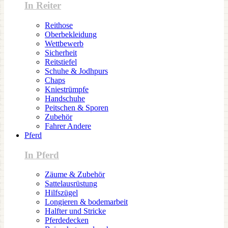
In Reiter
Reithose
Oberbekleidung
Wettbewerb
Sicherheit
Reitstiefel
Schuhe & Jodhpurs
Chaps
Kniestrümpfe
Handschuhe
Peitschen & Sporen
Zubehör
Fahrer Andere
Pferd
In Pferd
Zäume & Zubehör
Sattelausrüstung
Hilfszügel
Longieren & bodemarbeit
Halfter und Stricke
Pferdedecken