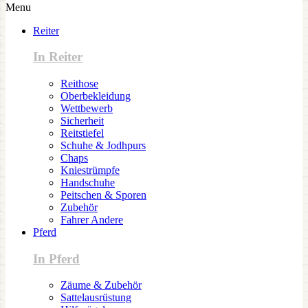
Menu
Reiter
In Reiter
Reithose
Oberbekleidung
Wettbewerb
Sicherheit
Reitstiefel
Schuhe & Jodhpurs
Chaps
Kniestrümpfe
Handschuhe
Peitschen & Sporen
Zubehör
Fahrer Andere
Pferd
In Pferd
Zäume & Zubehör
Sattelausrüstung