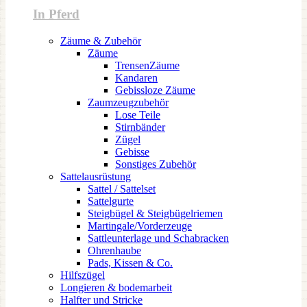
In Pferd
Zäume & Zubehör
Zäume
TrensenZäume
Kandaren
Gebissloze Zäume
Zaumzeugzubehör
Lose Teile
Stirnbänder
Zügel
Gebisse
Sonstiges Zubehör
Sattelausrüstung
Sattel / Sattelset
Sattelgurte
Steigbügel & Steigbügelriemen
Martingale/Vorderzeuge
Sattleunterlage und Schabracken
Ohrenhaube
Pads, Kissen & Co.
Hilfszügel
Longieren & bodemarbeit
Halfter und Stricke