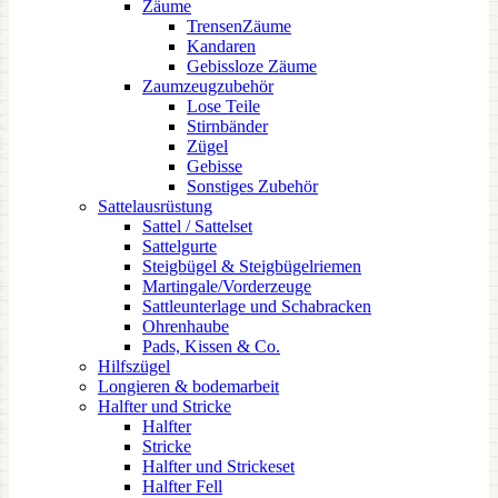
Zäume
TrensenZäume
Kandaren
Gebissloze Zäume
Zaumzeugzubehör
Lose Teile
Stirnbänder
Zügel
Gebisse
Sonstiges Zubehör
Sattelausrüstung
Sattel / Sattelset
Sattelgurte
Steigbügel & Steigbügelriemen
Martingale/Vorderzeuge
Sattleunterlage und Schabracken
Ohrenhaube
Pads, Kissen & Co.
Hilfszügel
Longieren & bodemarbeit
Halfter und Stricke
Halfter
Stricke
Halfter und Strickeset
Halfter Fell