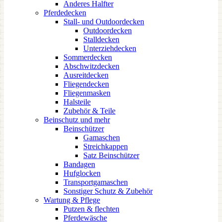
Anderes Halfter
Pferdedecken
Stall- und Outdoordecken
Outdoordecken
Stalldecken
Unterziehdecken
Sommerdecken
Abschwitzdecken
Ausreitdecken
Fliegendecken
Fliegenmasken
Halsteile
Zubehör & Teile
Beinschutz und mehr
Beinschützer
Gamaschen
Streichkappen
Satz Beinschützer
Bandagen
Hufglocken
Transportgamaschen
Sonstiger Schutz & Zubehör
Wartung & Pflege
Putzen & flechten
Pferdewäsche