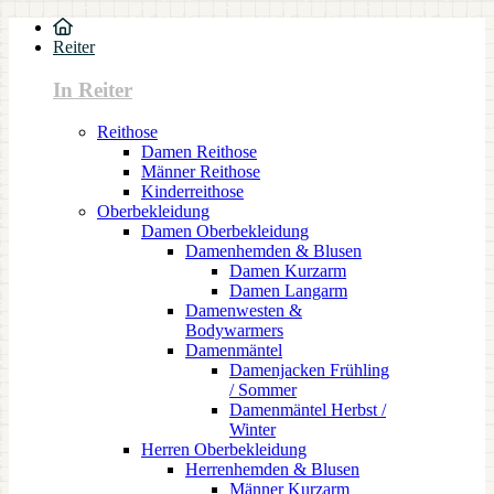
Reiter
In Reiter
Reithose
Damen Reithose
Männer Reithose
Kinderreithose
Oberbekleidung
Damen Oberbekleidung
Damenhemden & Blusen
Damen Kurzarm
Damen Langarm
Damenwesten &
Bodywarmers
Damenmäntel
Damenjacken Frühling
/ Sommer
Damenmäntel Herbst /
Winter
Herren Oberbekleidung
Herrenhemden & Blusen
Männer Kurzarm