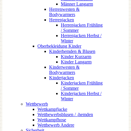
Männer Langarm
Herrenwesten &
Bodywarmers
Herrenjacken
Herrenjacken Frühling
/ Sommer
Herrenjacken Herbst /
Winter
Oberbekleidung Kinder
Kinderhemden & Blusen
Kinder Kurzarm
Kinder Langarm
Kinderwesten &
Bodywarmers
Kinderjacken
Kinderjacken Frühling
/ Sommer
Kinderjacken Herbst /
Winter
Wettbewerb
Wettkampfjacke
Wettbewerbsblusen / -hemden
Wettkampfhose
Wettbewerb Andere
Sicherheit