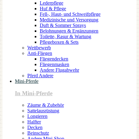
Lederpflege
Huf & Pflege
Fell-, Haut- und Schweifpflege
Medizinische und Versorgung
Duft & Sommer Sprays
Belohnungen & Ergänzungen
Toilette, Rasur & Wartung
Pflegeboxen & Sets
Wettbewerb
Anti-Fliegen
Fliegendecken
Fliegenmasken
Andere Flugabwehr
Pferd Andere
Mini-Pferde
In Mini-Pferde
Zäume & Zubehör
Sattelausrüstung
Longieren
Halfter
Decken
Beinschutz
Andere Mini-Shop