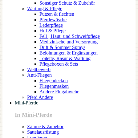
Sonstiger Schutz & Zubehör
Wartung & Pflege
Putzen & flechten
Pferdewäsche
Lederpflege
Huf & Pflege
Fell-, Haut- und Schweifpflege
Medizinische und Versorgung
Duft & Sommer Sprays
Belohnungen & Ergänzungen
Toilette, Rasur & Wartung
Pflegeboxen & Sets
Wettbewerb
Anti-Fliegen
Fliegendecken
Fliegenmasken
Andere Flugabwehr
Pferd Andere
Mini-Pferde
In Mini-Pferde
Zäume & Zubehör
Sattelausrüstung
Longieren