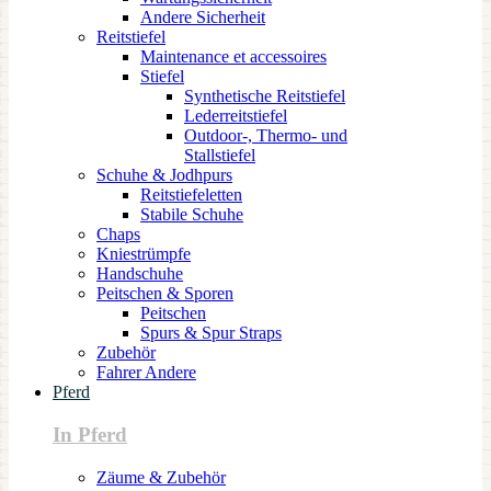
Andere Sicherheit
Reitstiefel
Maintenance et accessoires
Stiefel
Synthetische Reitstiefel
Lederreitstiefel
Outdoor-, Thermo- und
Stallstiefel
Schuhe & Jodhpurs
Reitstiefeletten
Stabile Schuhe
Chaps
Kniestrümpfe
Handschuhe
Peitschen & Sporen
Peitschen
Spurs & Spur Straps
Zubehör
Fahrer Andere
Pferd
In Pferd
Zäume & Zubehör