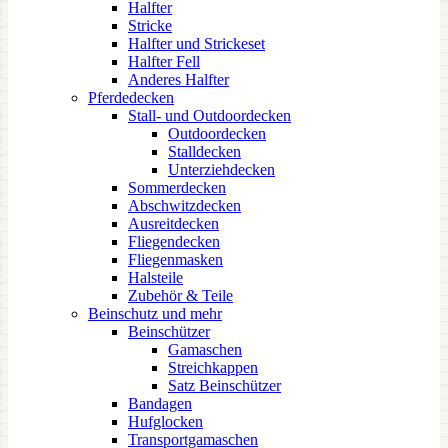
Halfter
Stricke
Halfter und Strickeset
Halfter Fell
Anderes Halfter
Pferdedecken
Stall- und Outdoordecken
Outdoordecken
Stalldecken
Unterziehdecken
Sommerdecken
Abschwitzdecken
Ausreitdecken
Fliegendecken
Fliegenmasken
Halsteile
Zubehör & Teile
Beinschutz und mehr
Beinschützer
Gamaschen
Streichkappen
Satz Beinschützer
Bandagen
Hufglocken
Transportgamaschen