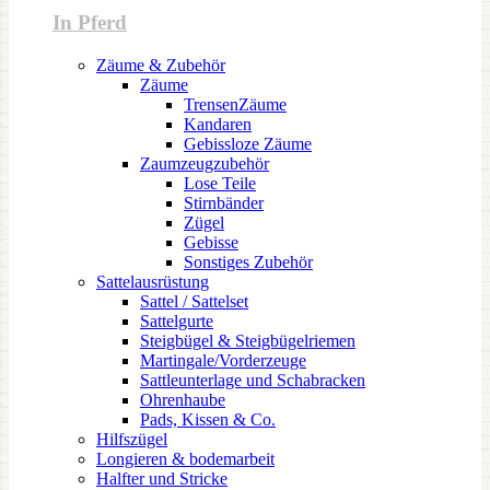
In Pferd
Zäume & Zubehör
Zäume
TrensenZäume
Kandaren
Gebissloze Zäume
Zaumzeugzubehör
Lose Teile
Stirnbänder
Zügel
Gebisse
Sonstiges Zubehör
Sattelausrüstung
Sattel / Sattelset
Sattelgurte
Steigbügel & Steigbügelriemen
Martingale/Vorderzeuge
Sattleunterlage und Schabracken
Ohrenhaube
Pads, Kissen & Co.
Hilfszügel
Longieren & bodemarbeit
Halfter und Stricke