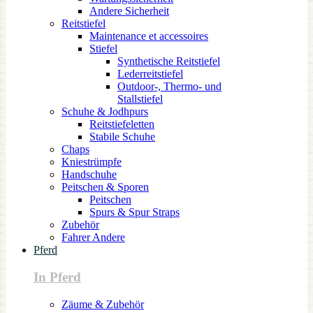
Andere Sicherheit
Reitstiefel
Maintenance et accessoires
Stiefel
Synthetische Reitstiefel
Lederreitstiefel
Outdoor-, Thermo- und
Stallstiefel
Schuhe & Jodhpurs
Reitstiefeletten
Stabile Schuhe
Chaps
Kniestrümpfe
Handschuhe
Peitschen & Sporen
Peitschen
Spurs & Spur Straps
Zubehör
Fahrer Andere
Pferd
In Pferd
Zäume & Zubehör