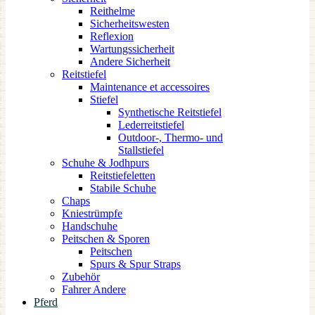
Reithelme
Sicherheitswesten
Reflexion
Wartungssicherheit
Andere Sicherheit
Reitstiefel
Maintenance et accessoires
Stiefel
Synthetische Reitstiefel
Lederreitstiefel
Outdoor-, Thermo- und
Stallstiefel
Schuhe & Jodhpurs
Reitstiefeletten
Stabile Schuhe
Chaps
Kniestrümpfe
Handschuhe
Peitschen & Sporen
Peitschen
Spurs & Spur Straps
Zubehör
Fahrer Andere
Pferd