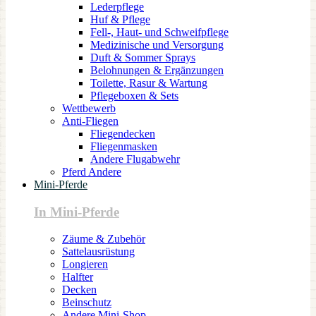
Lederpflege
Huf & Pflege
Fell-, Haut- und Schweifpflege
Medizinische und Versorgung
Duft & Sommer Sprays
Belohnungen & Ergänzungen
Toilette, Rasur & Wartung
Pflegeboxen & Sets
Wettbewerb
Anti-Fliegen
Fliegendecken
Fliegenmasken
Andere Flugabwehr
Pferd Andere
Mini-Pferde
In Mini-Pferde
Zäume & Zubehör
Sattelausrüstung
Longieren
Halfter
Decken
Beinschutz
Andere Mini-Shop