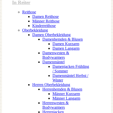
In Reiter
Reithose
Damen Reithose
Männer Reithose
Kinderreithose
Oberbekleidung
Damen Oberbekleidung
Damenhemden & Blusen
Damen Kurzarm
Damen Langarm
Damenwesten &
Bodywarmers
Damenmäntel
Damenjacken Frühling
/ Sommer
Damenmäntel Herbst /
Winter
Herren Oberbekleidung
Herrenhemden & Blusen
Männer Kurzarm
Männer Langarm
Herrenwesten &
Bodywarmers
Herrenjacken