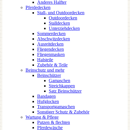
Anderes Halfter
Pferdedecken
Stall- und Outdoordecken
Outdoordecken
Stalldecken
Unterziehdecken
Sommerdecken
Abschwitzdecken
Ausreitdecken
Fliegendecken
Fliegenmasken
Halsteile
Zubehör & Teile
Beinschutz und mehr
Beinschützer
Gamaschen
Streichkappen
Satz Beinschützer
Bandagen
Hufglocken
Transportgamaschen
Sonstiger Schutz & Zubehör
Wartung & Pflege
Putzen & flechten
Pferdewäsche