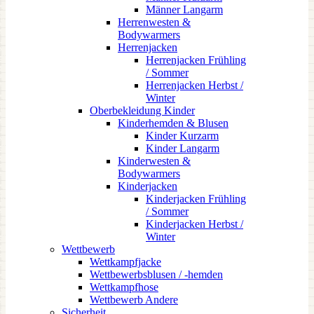
Männer Langarm
Herrenwesten &
Bodywarmers
Herrenjacken
Herrenjacken Frühling
/ Sommer
Herrenjacken Herbst /
Winter
Oberbekleidung Kinder
Kinderhemden & Blusen
Kinder Kurzarm
Kinder Langarm
Kinderwesten &
Bodywarmers
Kinderjacken
Kinderjacken Frühling
/ Sommer
Kinderjacken Herbst /
Winter
Wettbewerb
Wettkampfjacke
Wettbewerbsblusen / -hemden
Wettkampfhose
Wettbewerb Andere
Sicherheit