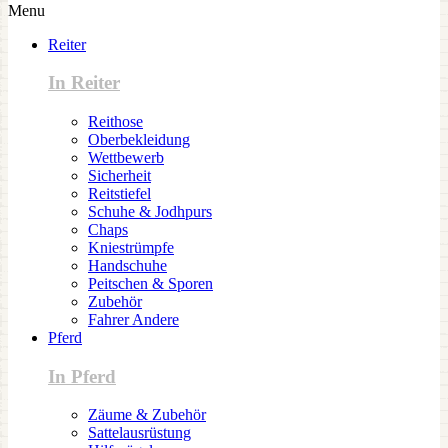
Menu
Reiter
In Reiter
Reithose
Oberbekleidung
Wettbewerb
Sicherheit
Reitstiefel
Schuhe & Jodhpurs
Chaps
Kniestrümpfe
Handschuhe
Peitschen & Sporen
Zubehör
Fahrer Andere
Pferd
In Pferd
Zäume & Zubehör
Sattelausrüstung