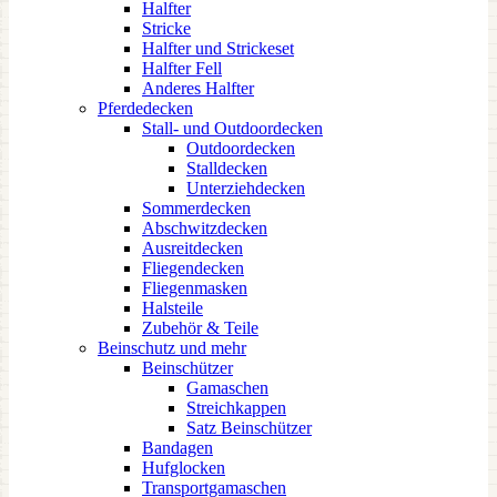
Halfter
Stricke
Halfter und Strickeset
Halfter Fell
Anderes Halfter
Pferdedecken
Stall- und Outdoordecken
Outdoordecken
Stalldecken
Unterziehdecken
Sommerdecken
Abschwitzdecken
Ausreitdecken
Fliegendecken
Fliegenmasken
Halsteile
Zubehör & Teile
Beinschutz und mehr
Beinschützer
Gamaschen
Streichkappen
Satz Beinschützer
Bandagen
Hufglocken
Transportgamaschen