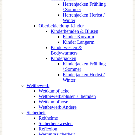
Herrenjacken Frühling
/ Sommer
Herrenjacken Herbst /
Winter
Oberbekleidung Kinder
Kinderhemden & Blusen
Kinder Kurzarm
Kinder Langarm
Kinderwesten &
Bodywarmers
Kinderjacken
Kinderjacken Frühling
/ Sommer
Kinderjacken Herbst /
Winter
Wettbewerb
Wettkampfjacke
Wettbewerbsblusen / -hemden
Wettkampfhose
Wettbewerb Andere
Sicherheit
Reithelme
Sicherheitswesten
Reflexion
Wartungssicherheit