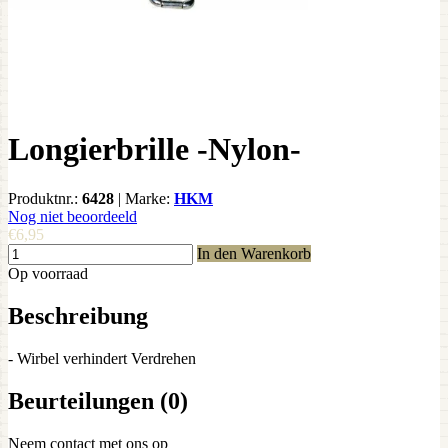
Longierbrille -Nylon-
Produktnr.:
6428
|
Marke:
HKM
Nog niet beoordeeld
€6,95
In den Warenkorb
Op voorraad
Beschreibung
- Wirbel verhindert Verdrehen
Beurteilungen (0)
Neem contact met ons op