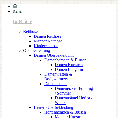
Reiter
In Reiter
Reithose
Damen Reithose
Männer Reithose
Kinderreithose
Oberbekleidung
Damen Oberbekleidung
Damenhemden & Blusen
Damen Kurzarm
Damen Langarm
Damenwesten &
Bodywarmers
Damenmäntel
Damenjacken Frühling
/ Sommer
Damenmäntel Herbst /
Winter
Herren Oberbekleidung
Herrenhemden & Blusen
Männer Kurzarm