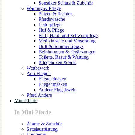
Sonstiger Schutz & Zubehör
Wartung & Pflege
Putzen & flechten
Pferdewäsche
Lederpflege
Huf & Pflege
Fell-, Haut- und Schweifpflege
Medizinische und Versorgung
Duft & Sommer Sprays
Belohnungen & Ergänzungen
Toilette, Rasur & Wartung
Pflegeboxen & Sets
Wettbewerb
Anti-Fliegen
Fliegendecken
Fliegenmasken
Andere Flugabwehr
Pferd Andere
Mini-Pferde
In Mini-Pferde
Zäume & Zubehör
Sattelausrüstung
Longieren