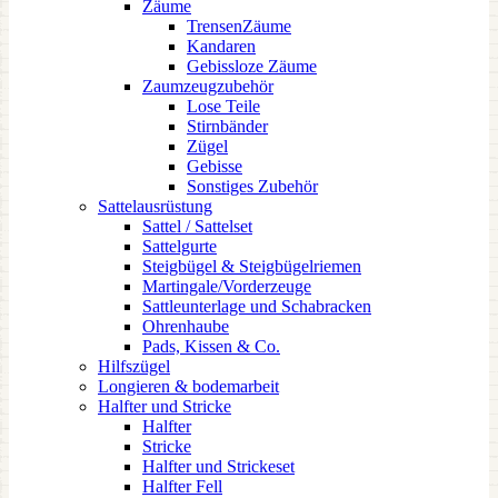
Zäume
TrensenZäume
Kandaren
Gebissloze Zäume
Zaumzeugzubehör
Lose Teile
Stirnbänder
Zügel
Gebisse
Sonstiges Zubehör
Sattelausrüstung
Sattel / Sattelset
Sattelgurte
Steigbügel & Steigbügelriemen
Martingale/Vorderzeuge
Sattleunterlage und Schabracken
Ohrenhaube
Pads, Kissen & Co.
Hilfszügel
Longieren & bodemarbeit
Halfter und Stricke
Halfter
Stricke
Halfter und Strickeset
Halfter Fell