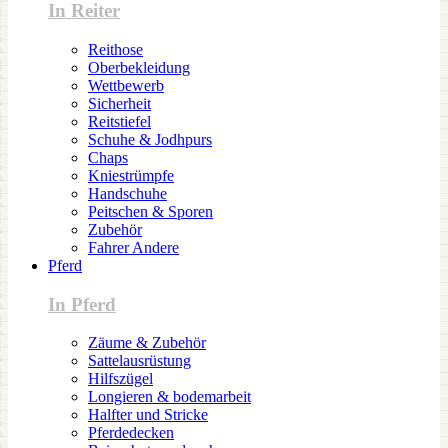
In Reiter
Reithose
Oberbekleidung
Wettbewerb
Sicherheit
Reitstiefel
Schuhe & Jodhpurs
Chaps
Kniestrümpfe
Handschuhe
Peitschen & Sporen
Zubehör
Fahrer Andere
Pferd
In Pferd
Zäume & Zubehör
Sattelausrüstung
Hilfszügel
Longieren & bodemarbeit
Halfter und Stricke
Pferdedecken