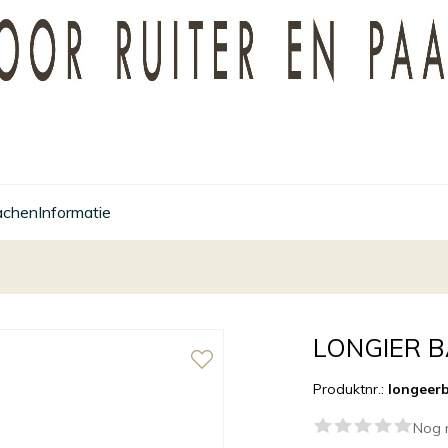
achen
Informatie
LONGIER 
Produktnr.:
longeerb
Nog 