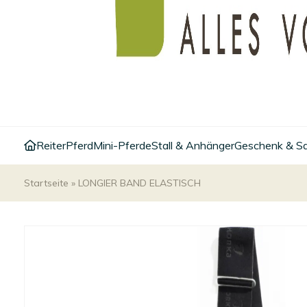
Reiter
Pferd
Mini-Pferde
Stall & Anhänger
Geschenk & S
Startseite
»
LONGIER BAND ELASTISCH