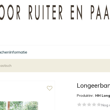
achen
Informatie
astisch
Longeerban
Produktnr.:
HH Long
Nog 