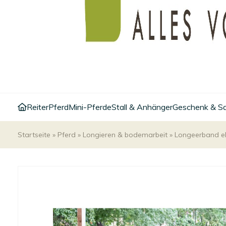
Reiter
Pferd
Mini-Pferde
Stall & Anhänger
Geschenk & S
Startseite
»
Pferd
»
Longieren & bodemarbeit
»
Longeerband el