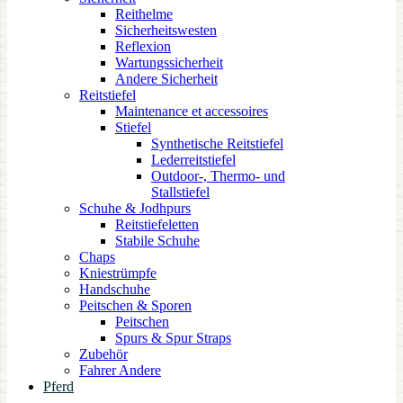
Reithelme
Sicherheitswesten
Reflexion
Wartungssicherheit
Andere Sicherheit
Reitstiefel
Maintenance et accessoires
Stiefel
Synthetische Reitstiefel
Lederreitstiefel
Outdoor-, Thermo- und
Stallstiefel
Schuhe & Jodhpurs
Reitstiefeletten
Stabile Schuhe
Chaps
Kniestrümpfe
Handschuhe
Peitschen & Sporen
Peitschen
Spurs & Spur Straps
Zubehör
Fahrer Andere
Pferd