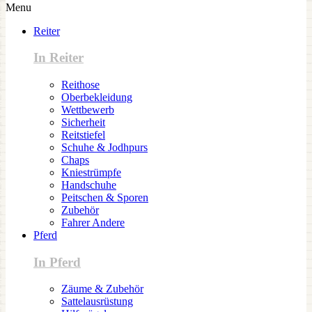
Menu
Reiter
In Reiter
Reithose
Oberbekleidung
Wettbewerb
Sicherheit
Reitstiefel
Schuhe & Jodhpurs
Chaps
Kniestrümpfe
Handschuhe
Peitschen & Sporen
Zubehör
Fahrer Andere
Pferd
In Pferd
Zäume & Zubehör
Sattelausrüstung