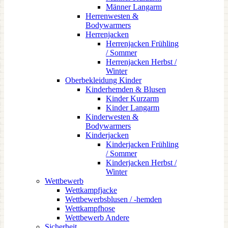
Männer Langarm
Herrenwesten &
Bodywarmers
Herrenjacken
Herrenjacken Frühling
/ Sommer
Herrenjacken Herbst /
Winter
Oberbekleidung Kinder
Kinderhemden & Blusen
Kinder Kurzarm
Kinder Langarm
Kinderwesten &
Bodywarmers
Kinderjacken
Kinderjacken Frühling
/ Sommer
Kinderjacken Herbst /
Winter
Wettbewerb
Wettkampfjacke
Wettbewerbsblusen / -hemden
Wettkampfhose
Wettbewerb Andere
Sicherheit