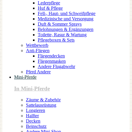
Lederpflege
Huf & Pflege
Fell-, Haut- und Schweifpflege
Medizinische und Versorgung
Duft & Sommer Sprays
Belohnungen & Ergänzungen
Toilette, Rasur & Wartung
Pflegeboxen & Sets
Wettbewerb
Anti-Fliegen
Fliegendecken
Fliegenmasken
Andere Flugabwehr
Pferd Andere
Mini-Pferde
In Mini-Pferde
Zäume & Zubehör
Sattelausrüstung
Longieren
Halfter
Decken
Beinschutz
Andere Mini-Shop