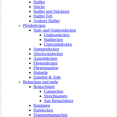
Halfter
Stricke
Halfter und Strickeset
Halfter Fell
Anderes Halfter
Pferdedecken
Stall- und Outdoordecken
Outdoordecken
Stalldecken
Unterziehdecken
Sommerdecken
Abschwitzdecken
Ausreitdecken
Fliegendecken
Fliegenmasken
Halsteile
Zubehör & Teile
Beinschutz und mehr
Beinschützer
Gamaschen
Streichkappen
Satz Beinschützer
Bandagen
Hufglocken
Transportgamaschen