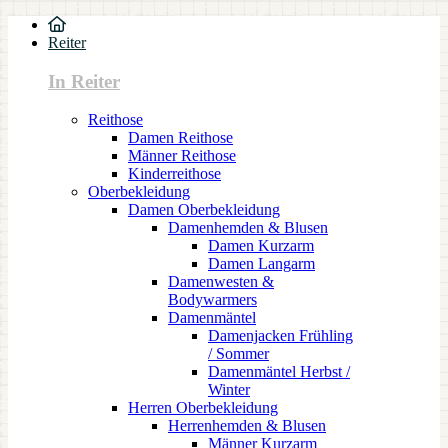
Reiter
In Reiter
Reithose
Damen Reithose
Männer Reithose
Kinderreithose
Oberbekleidung
Damen Oberbekleidung
Damenhemden & Blusen
Damen Kurzarm
Damen Langarm
Damenwesten &
Bodywarmers
Damenmäntel
Damenjacken Frühling
/ Sommer
Damenmäntel Herbst /
Winter
Herren Oberbekleidung
Herrenhemden & Blusen
Männer Kurzarm