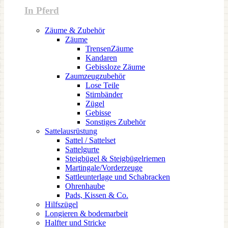
In Pferd
Zäume & Zubehör
Zäume
TrensenZäume
Kandaren
Gebissloze Zäume
Zaumzeugzubehör
Lose Teile
Stirnbänder
Zügel
Gebisse
Sonstiges Zubehör
Sattelausrüstung
Sattel / Sattelset
Sattelgurte
Steigbügel & Steigbügelriemen
Martingale/Vorderzeuge
Sattleunterlage und Schabracken
Ohrenhaube
Pads, Kissen & Co.
Hilfszügel
Longieren & bodemarbeit
Halfter und Stricke