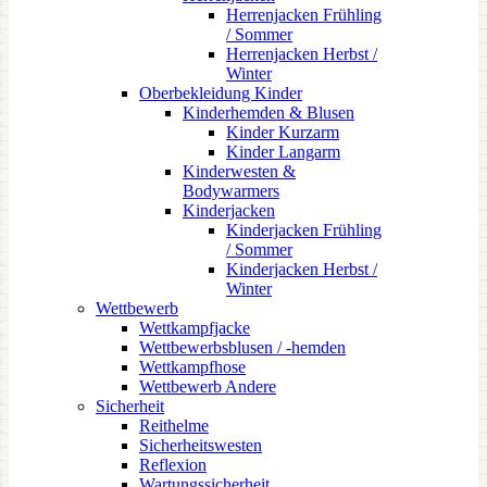
Herrenjacken Frühling
/ Sommer
Herrenjacken Herbst /
Winter
Oberbekleidung Kinder
Kinderhemden & Blusen
Kinder Kurzarm
Kinder Langarm
Kinderwesten &
Bodywarmers
Kinderjacken
Kinderjacken Frühling
/ Sommer
Kinderjacken Herbst /
Winter
Wettbewerb
Wettkampfjacke
Wettbewerbsblusen / -hemden
Wettkampfhose
Wettbewerb Andere
Sicherheit
Reithelme
Sicherheitswesten
Reflexion
Wartungssicherheit