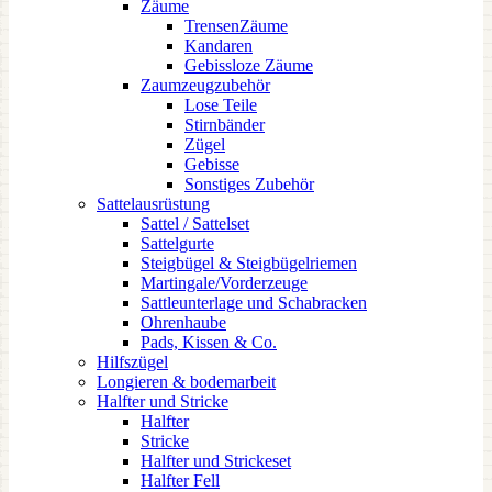
Zäume
TrensenZäume
Kandaren
Gebissloze Zäume
Zaumzeugzubehör
Lose Teile
Stirnbänder
Zügel
Gebisse
Sonstiges Zubehör
Sattelausrüstung
Sattel / Sattelset
Sattelgurte
Steigbügel & Steigbügelriemen
Martingale/Vorderzeuge
Sattleunterlage und Schabracken
Ohrenhaube
Pads, Kissen & Co.
Hilfszügel
Longieren & bodemarbeit
Halfter und Stricke
Halfter
Stricke
Halfter und Strickeset
Halfter Fell