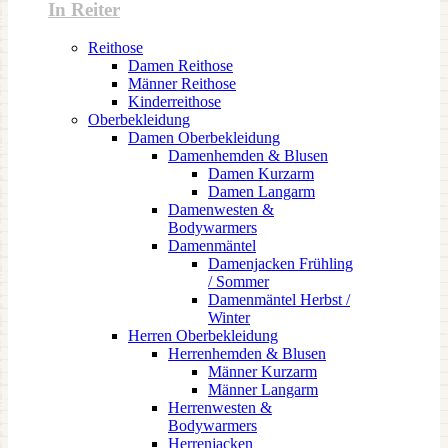
In Reiter
Reithose
Damen Reithose
Männer Reithose
Kinderreithose
Oberbekleidung
Damen Oberbekleidung
Damenhemden & Blusen
Damen Kurzarm
Damen Langarm
Damenwesten &
Bodywarmers
Damenmäntel
Damenjacken Frühling
/ Sommer
Damenmäntel Herbst /
Winter
Herren Oberbekleidung
Herrenhemden & Blusen
Männer Kurzarm
Männer Langarm
Herrenwesten &
Bodywarmers
Herrenjacken