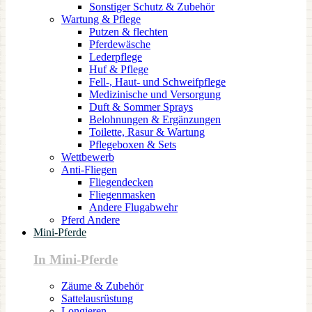
Sonstiger Schutz & Zubehör
Wartung & Pflege
Putzen & flechten
Pferdewäsche
Lederpflege
Huf & Pflege
Fell-, Haut- und Schweifpflege
Medizinische und Versorgung
Duft & Sommer Sprays
Belohnungen & Ergänzungen
Toilette, Rasur & Wartung
Pflegeboxen & Sets
Wettbewerb
Anti-Fliegen
Fliegendecken
Fliegenmasken
Andere Flugabwehr
Pferd Andere
Mini-Pferde
In Mini-Pferde
Zäume & Zubehör
Sattelausrüstung
Longieren