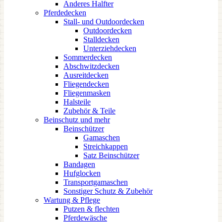
Anderes Halfter
Pferdedecken
Stall- und Outdoordecken
Outdoordecken
Stalldecken
Unterziehdecken
Sommerdecken
Abschwitzdecken
Ausreitdecken
Fliegendecken
Fliegenmasken
Halsteile
Zubehör & Teile
Beinschutz und mehr
Beinschützer
Gamaschen
Streichkappen
Satz Beinschützer
Bandagen
Hufglocken
Transportgamaschen
Sonstiger Schutz & Zubehör
Wartung & Pflege
Putzen & flechten
Pferdewäsche