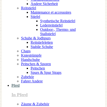
Andere Sicherheit
Reitstiefel
Maintenance et accessoires
Stiefel
Synthetische Reitstiefel
Lederreitstiefel
Outdoor-, Thermo- und
Stallstiefel
Schuhe & Jodhpurs
Reitstiefeletten
Stabile Schuhe
Chaps
Kniestrümpfe
Handschuhe
Peitschen & Sporen
Peitschen
Spurs & Spur Straps
Zubehör
Fahrer Andere
Pferd
In Pferd
Zäume & Zubehör