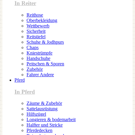
In Reiter
Reithose
Oberbekleidung
Wettbewerb
Sicherheit
Reitstiefel
Schuhe & Jodhpurs
Chaps
Kniestrümpfe
Handschuhe
Peitschen & Sporen
Zubehör
Fahrer Andere
Pferd
In Pferd
Zäume & Zubehör
Sattelausrüstung
Hilfszügel
Longieren & bodemarbeit
Halfter und Stricke
Pferdedecken