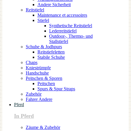
Andere Sicherheit
Reitstiefel
Maintenance et accessoires
Stiefel
Synthetische Reitstiefel
Lederreitstiefel
Outdoor-, Thermo- und
Stallstiefel
Schuhe & Jodhpurs
Reitstiefeletten
Stabile Schuhe
Chaps
Kniestrümpfe
Handschuhe
Peitschen & Sporen
Peitschen
Spurs & Spur Straps
Zubehör
Fahrer Andere
Pferd
In Pferd
Zäume & Zubehör