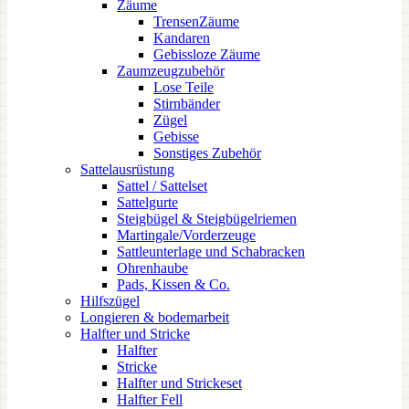
Zäume
TrensenZäume
Kandaren
Gebissloze Zäume
Zaumzeugzubehör
Lose Teile
Stirnbänder
Zügel
Gebisse
Sonstiges Zubehör
Sattelausrüstung
Sattel / Sattelset
Sattelgurte
Steigbügel & Steigbügelriemen
Martingale/Vorderzeuge
Sattleunterlage und Schabracken
Ohrenhaube
Pads, Kissen & Co.
Hilfszügel
Longieren & bodemarbeit
Halfter und Stricke
Halfter
Stricke
Halfter und Strickeset
Halfter Fell