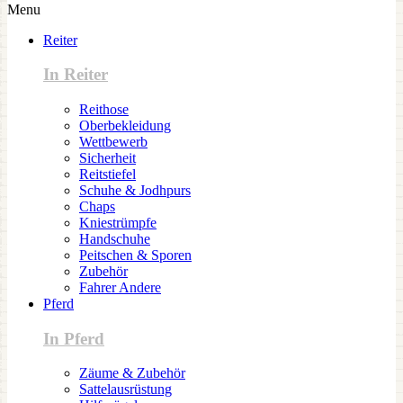
Menu
Reiter
In Reiter
Reithose
Oberbekleidung
Wettbewerb
Sicherheit
Reitstiefel
Schuhe & Jodhpurs
Chaps
Kniestrümpfe
Handschuhe
Peitschen & Sporen
Zubehör
Fahrer Andere
Pferd
In Pferd
Zäume & Zubehör
Sattelausrüstung