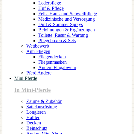
Lederpflege
Huf & Pflege
Fell-, Haut- und Schweifpflege
Medizinische und Versorgung
Duft & Sommer Sprays
Belohnungen & Ergänzungen
Toilette, Rasur & Wartung
Pflegeboxen & Sets
Wettbewerb
Anti-Fliegen
Fliegendecken
Fliegenmasken
Andere Flugabwehr
Pferd Andere
Mini-Pferde
In Mini-Pferde
Zäume & Zubehör
Sattelausrüstung
Longieren
Halfter
Decken
Beinschutz
Andere Mini-Shop