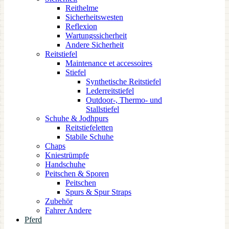
Reithelme
Sicherheitswesten
Reflexion
Wartungssicherheit
Andere Sicherheit
Reitstiefel
Maintenance et accessoires
Stiefel
Synthetische Reitstiefel
Lederreitstiefel
Outdoor-, Thermo- und
Stallstiefel
Schuhe & Jodhpurs
Reitstiefeletten
Stabile Schuhe
Chaps
Kniestrümpfe
Handschuhe
Peitschen & Sporen
Peitschen
Spurs & Spur Straps
Zubehör
Fahrer Andere
Pferd