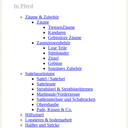
In Pferd
Zäume & Zubehör
Zäume
TrensenZäume
Kandaren
Gebissloze Zäume
Zaumzeugzubehör
Lose Teile
Stirnbänder
Zügel
Gebisse
Sonstiges Zubehör
Sattelausrüstung
Sattel / Sattelset
Sattelgurte
Steigbügel & Steigbügelriemen
Martingale/Vorderzeuge
Sattleunterlage und Schabracken
Ohrenhaube
Pads, Kissen & Co.
Hilfszügel
Longieren & bodemarbeit
Halfter und Stricke