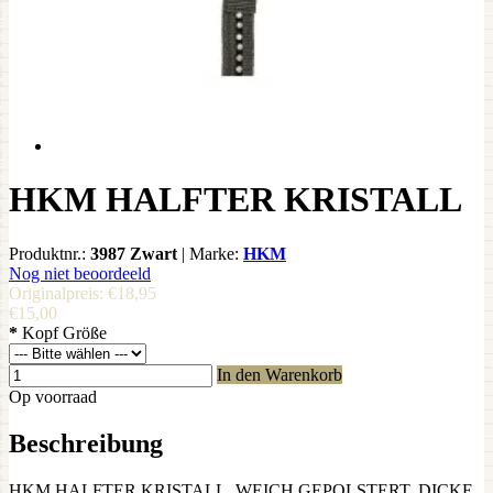
HKM HALFTER KRISTALL
Produktnr.:
3987 Zwart
|
Marke:
HKM
Nog niet beoordeeld
Originalpreis:
€18,95
€15,00
*
Kopf Größe
In den Warenkorb
Op voorraad
Beschreibung
HKM HALFTER KRISTALL, WEICH GEPOLSTERT, DICKE