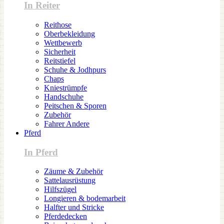
In Reiter
Reithose
Oberbekleidung
Wettbewerb
Sicherheit
Reitstiefel
Schuhe & Jodhpurs
Chaps
Kniestrümpfe
Handschuhe
Peitschen & Sporen
Zubehör
Fahrer Andere
Pferd
In Pferd
Zäume & Zubehör
Sattelausrüstung
Hilfszügel
Longieren & bodemarbeit
Halfter und Stricke
Pferdedecken