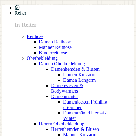
Reiter
In Reiter
Reithose
Damen Reithose
Männer Reithose
Kinderreithose
Oberbekleidung
Damen Oberbekleidung
Damenhemden & Blusen
Damen Kurzarm
Damen Langarm
Damenwesten &
Bodywarmers
Damenmäntel
Damenjacken Frühling
/ Sommer
Damenmäntel Herbst /
Winter
Herren Oberbekleidung
Herrenhemden & Blusen
Männer Kurzarm