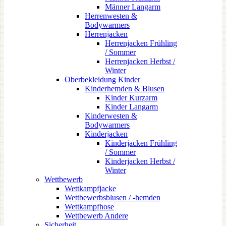
Männer Langarm
Herrenwesten &
Bodywarmers
Herrenjacken
Herrenjacken Frühling
/ Sommer
Herrenjacken Herbst /
Winter
Oberbekleidung Kinder
Kinderhemden & Blusen
Kinder Kurzarm
Kinder Langarm
Kinderwesten &
Bodywarmers
Kinderjacken
Kinderjacken Frühling
/ Sommer
Kinderjacken Herbst /
Winter
Wettbewerb
Wettkampfjacke
Wettbewerbsblusen / -hemden
Wettkampfhose
Wettbewerb Andere
Sicherheit