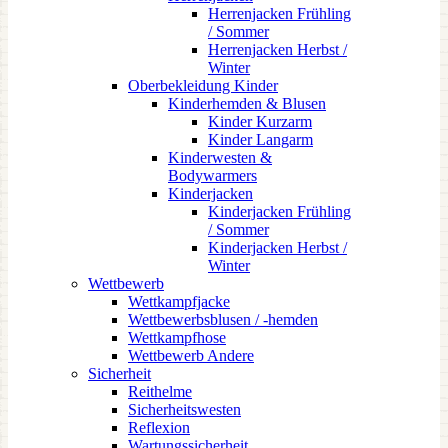
Herrenjacken Frühling
/ Sommer
Herrenjacken Herbst /
Winter
Oberbekleidung Kinder
Kinderhemden & Blusen
Kinder Kurzarm
Kinder Langarm
Kinderwesten &
Bodywarmers
Kinderjacken
Kinderjacken Frühling
/ Sommer
Kinderjacken Herbst /
Winter
Wettbewerb
Wettkampfjacke
Wettbewerbsblusen / -hemden
Wettkampfhose
Wettbewerb Andere
Sicherheit
Reithelme
Sicherheitswesten
Reflexion
Wartungssicherheit