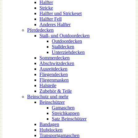
Halfter
Stricke
Halfter und Strickeset
Halfter Fell
Anderes Halfter
Pferdedecken
Stall- und Outdoordecken
Outdoordecken
Stalldecken
Unterziehdecken
Sommerdecken
Abschwitzdecken
Ausreitdecken
Fliegendecken
Fliegenmasken
Halsteile
Zubehör & Teile
Beinschutz und mehr
Beinschützer
Gamaschen
Streichkappen
Satz Beinschützer
Bandagen
Hufglocken
Transportgamaschen