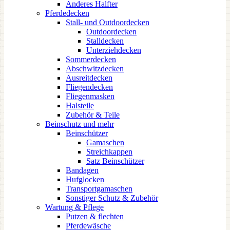
Anderes Halfter
Pferdedecken
Stall- und Outdoordecken
Outdoordecken
Stalldecken
Unterziehdecken
Sommerdecken
Abschwitzdecken
Ausreitdecken
Fliegendecken
Fliegenmasken
Halsteile
Zubehör & Teile
Beinschutz und mehr
Beinschützer
Gamaschen
Streichkappen
Satz Beinschützer
Bandagen
Hufglocken
Transportgamaschen
Sonstiger Schutz & Zubehör
Wartung & Pflege
Putzen & flechten
Pferdewäsche