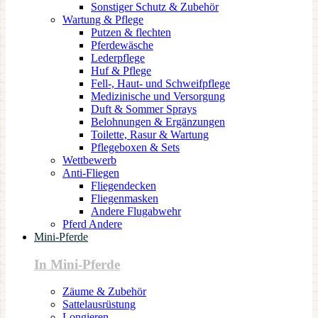
Sonstiger Schutz & Zubehör
Wartung & Pflege
Putzen & flechten
Pferdewäsche
Lederpflege
Huf & Pflege
Fell-, Haut- und Schweifpflege
Medizinische und Versorgung
Duft & Sommer Sprays
Belohnungen & Ergänzungen
Toilette, Rasur & Wartung
Pflegeboxen & Sets
Wettbewerb
Anti-Fliegen
Fliegendecken
Fliegenmasken
Andere Flugabwehr
Pferd Andere
Mini-Pferde
In Mini-Pferde
Zäume & Zubehör
Sattelausrüstung
Longieren