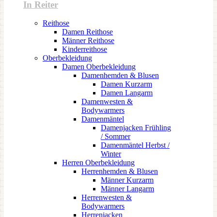
In Reiter
Reithose
Damen Reithose
Männer Reithose
Kinderreithose
Oberbekleidung
Damen Oberbekleidung
Damenhemden & Blusen
Damen Kurzarm
Damen Langarm
Damenwesten &
Bodywarmers
Damenmäntel
Damenjacken Frühling
/ Sommer
Damenmäntel Herbst /
Winter
Herren Oberbekleidung
Herrenhemden & Blusen
Männer Kurzarm
Männer Langarm
Herrenwesten &
Bodywarmers
Herrenjacken