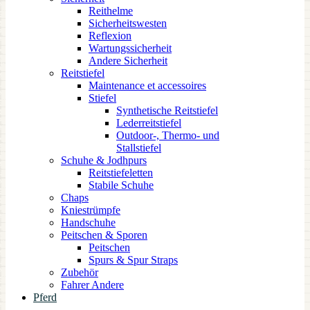
Reithelme
Sicherheitswesten
Reflexion
Wartungssicherheit
Andere Sicherheit
Reitstiefel
Maintenance et accessoires
Stiefel
Synthetische Reitstiefel
Lederreitstiefel
Outdoor-, Thermo- und
Stallstiefel
Schuhe & Jodhpurs
Reitstiefeletten
Stabile Schuhe
Chaps
Kniestrümpfe
Handschuhe
Peitschen & Sporen
Peitschen
Spurs & Spur Straps
Zubehör
Fahrer Andere
Pferd