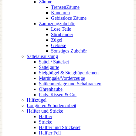
Zäume
TrensenZäume
Kandaren
Gebissloze Zäume
Zaumzeugzubehör
Lose Teile
Stirnbänder
Zügel
Gebisse
Sonstiges Zubehör
Sattelausrüstung
Sattel / Sattelset
Sattelgurte
Steigbügel & Steigbügelriemen
Martingale/Vorderzeuge
Sattleunterlage und Schabracken
Ohrenhaube
Pads, Kissen & Co.
Hilfszügel
Longieren & bodemarbeit
Halfter und Stricke
Halfter
Stricke
Halfter und Strickeset
Halfter Fell