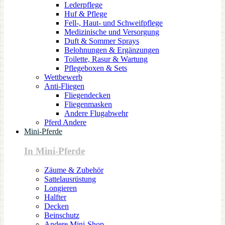
Lederpflege
Huf & Pflege
Fell-, Haut- und Schweifpflege
Medizinische und Versorgung
Duft & Sommer Sprays
Belohnungen & Ergänzungen
Toilette, Rasur & Wartung
Pflegeboxen & Sets
Wettbewerb
Anti-Fliegen
Fliegendecken
Fliegenmasken
Andere Flugabwehr
Pferd Andere
Mini-Pferde
In Mini-Pferde
Zäume & Zubehör
Sattelausrüstung
Longieren
Halfter
Decken
Beinschutz
Andere Mini-Shop