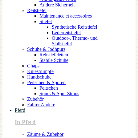
Andere Sicherheit
Reitstiefel
Maintenance et accessoires
Stiefel
Synthetische Reitstiefel
Lederreitstiefel
Outdoor-, Thermo- und
Stallstiefel
Schuhe & Jodhpurs
Reitstiefeletten
Stabile Schuhe
Chaps
Kniestrümpfe
Handschuhe
Peitschen & Sporen
Peitschen
Spurs & Spur Straps
Zubehör
Fahrer Andere
Pferd
In Pferd
Zäume & Zubehör