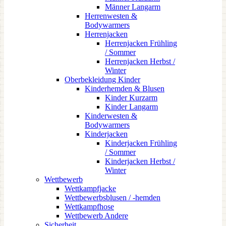
Männer Langarm
Herrenwesten &
Bodywarmers
Herrenjacken
Herrenjacken Frühling
/ Sommer
Herrenjacken Herbst /
Winter
Oberbekleidung Kinder
Kinderhemden & Blusen
Kinder Kurzarm
Kinder Langarm
Kinderwesten &
Bodywarmers
Kinderjacken
Kinderjacken Frühling
/ Sommer
Kinderjacken Herbst /
Winter
Wettbewerb
Wettkampfjacke
Wettbewerbsblusen / -hemden
Wettkampfhose
Wettbewerb Andere
Sicherheit