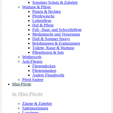
Sonstiger Schutz & Zubehör
Wartung & Pflege
Putzen & flechten
Pferdewäsche
Lederpflege
Huf & Pflege
Fell-, Haut- und Schweifpflege
Medizinische und Versorgung
Duft & Sommer Sprays
Belohnungen & Ergänzungen
Toilette, Rasur & Wartung
Pflegeboxen & Sets
Wettbewerb
Anti-Fliegen
Fliegendecken
Fliegenmasken
Andere Flugabwehr
Pferd Andere
Mini-Pferde
In Mini-Pferde
Zäume & Zubehör
Sattelausrüstung
Longieren