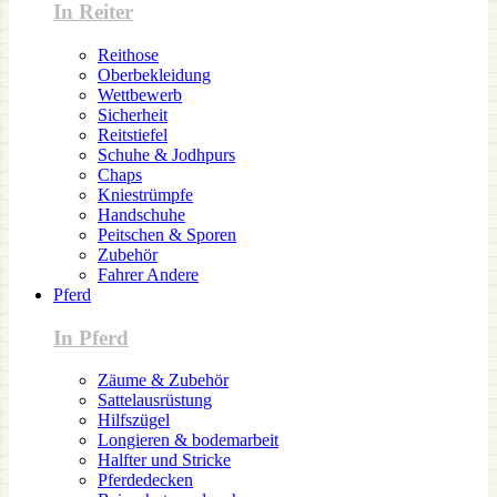
In Reiter
Reithose
Oberbekleidung
Wettbewerb
Sicherheit
Reitstiefel
Schuhe & Jodhpurs
Chaps
Kniestrümpfe
Handschuhe
Peitschen & Sporen
Zubehör
Fahrer Andere
Pferd
In Pferd
Zäume & Zubehör
Sattelausrüstung
Hilfszügel
Longieren & bodemarbeit
Halfter und Stricke
Pferdedecken