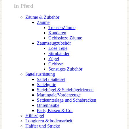
In Pferd
Zäume & Zubehör
Zäume
TrensenZäume
Kandaren
Gebissloze Zäume
Zaumzeugzubehör
Lose Teile
Stirnbänder
Zügel
Gebisse
Sonstiges Zubehör
Sattelausrüstung
Sattel / Sattelset
Sattelgurte
Steigbügel & Steigbügelriemen
Martingale/Vorderzeuge
Sattleunterlage und Schabracken
Ohrenhaube
Pads, Kissen & Co.
Hilfszügel
Longieren & bodemarbeit
Halfter und Stricke