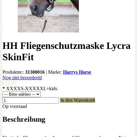
HH Fliegenschutzmaske Lycra
SkinFit
Produktnr.:
31300016
|
Marke:
Harrys Horse
Nog niet beoordeeld
€19,95
*
XXXXS-XXXXXL+kids
In den Warenkorb
Op voorraad
Beschreibung