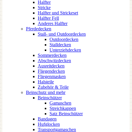
Halfter
Stricke
Halfter und Strickeset
Halfter Fell
Anderes Halfter
Pferdedecken
Stall- und Outdoordecken
Outdoordecken
Stalldecken
Unterziehdecken
Sommerdecken
Abschwitzdecken
Ausreitdecken
Fliegendecken
Fliegenmasken
Halsteile
Zubehör & Teile
Beinschutz und mehr
Beinschützer
Gamaschen
Streichkappen
Satz Beinschützer
Bandagen
Hufglocken
Transportgamaschen