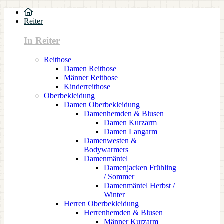
Reiter
In Reiter
Reithose
Damen Reithose
Männer Reithose
Kinderreithose
Oberbekleidung
Damen Oberbekleidung
Damenhemden & Blusen
Damen Kurzarm
Damen Langarm
Damenwesten &
Bodywarmers
Damenmäntel
Damenjacken Frühling
/ Sommer
Damenmäntel Herbst /
Winter
Herren Oberbekleidung
Herrenhemden & Blusen
Männer Kurzarm