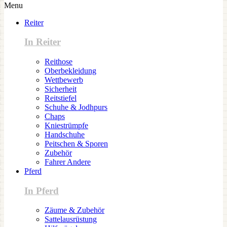
Menu
Reiter
In Reiter
Reithose
Oberbekleidung
Wettbewerb
Sicherheit
Reitstiefel
Schuhe & Jodhpurs
Chaps
Kniestrümpfe
Handschuhe
Peitschen & Sporen
Zubehör
Fahrer Andere
Pferd
In Pferd
Zäume & Zubehör
Sattelausrüstung