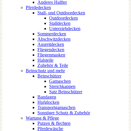
Anderes Halfter
Pferdedecken
Stall- und Outdoordecken
Outdoordecken
Stalldecken
Unterziehdecken
Sommerdecken
Abschwitzdecken
Ausreitdecken
Fliegendecken
Fliegenmasken
Halsteile
Zubehör & Teile
Beinschutz und mehr
Beinschützer
Gamaschen
Streichkappen
Satz Beinschützer
Bandagen
Hufglocken
Transportgamaschen
Sonstiger Schutz & Zubehör
Wartung & Pflege
Putzen & flechten
Pferdewäsche