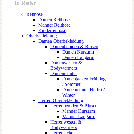
In Reiter
Reithose
Damen Reithose
Männer Reithose
Kinderreithose
Oberbekleidung
Damen Oberbekleidung
Damenhemden & Blusen
Damen Kurzarm
Damen Langarm
Damenwesten &
Bodywarmers
Damenmäntel
Damenjacken Frühling
/ Sommer
Damenmäntel Herbst /
Winter
Herren Oberbekleidung
Herrenhemden & Blusen
Männer Kurzarm
Männer Langarm
Herrenwesten &
Bodywarmers
Herrenjacken