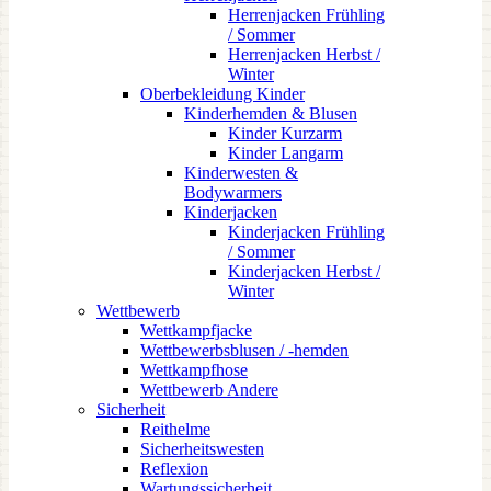
Herrenjacken Frühling
/ Sommer
Herrenjacken Herbst /
Winter
Oberbekleidung Kinder
Kinderhemden & Blusen
Kinder Kurzarm
Kinder Langarm
Kinderwesten &
Bodywarmers
Kinderjacken
Kinderjacken Frühling
/ Sommer
Kinderjacken Herbst /
Winter
Wettbewerb
Wettkampfjacke
Wettbewerbsblusen / -hemden
Wettkampfhose
Wettbewerb Andere
Sicherheit
Reithelme
Sicherheitswesten
Reflexion
Wartungssicherheit