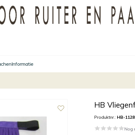
achen
Informatie
HB Vliegen
Produktnr.:
HB-1128 
Nog 