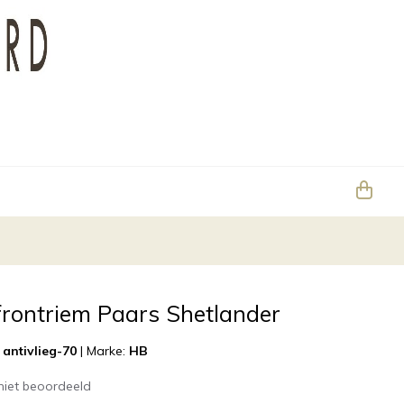
frontriem Paars Shetlander
antivlieg-70
|
Marke:
HB
niet beoordeeld