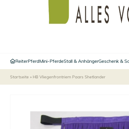
Reiter
Pferd
Mini-Pferde
Stall & Anhänger
Geschenk & S
Startseite
»
HB Vliegenfrontriem Paars Shetlander