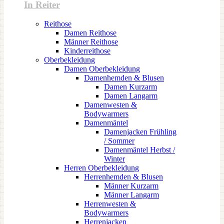
In Reiter
Reithose
Damen Reithose
Männer Reithose
Kinderreithose
Oberbekleidung
Damen Oberbekleidung
Damenhemden & Blusen
Damen Kurzarm
Damen Langarm
Damenwesten &
Bodywarmers
Damenmäntel
Damenjacken Frühling
/ Sommer
Damenmäntel Herbst /
Winter
Herren Oberbekleidung
Herrenhemden & Blusen
Männer Kurzarm
Männer Langarm
Herrenwesten &
Bodywarmers
Herrenjacken