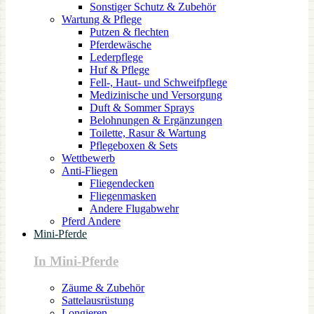
Sonstiger Schutz & Zubehör
Wartung & Pflege
Putzen & flechten
Pferdewäsche
Lederpflege
Huf & Pflege
Fell-, Haut- und Schweifpflege
Medizinische und Versorgung
Duft & Sommer Sprays
Belohnungen & Ergänzungen
Toilette, Rasur & Wartung
Pflegeboxen & Sets
Wettbewerb
Anti-Fliegen
Fliegendecken
Fliegenmasken
Andere Flugabwehr
Pferd Andere
Mini-Pferde
In Mini-Pferde
Zäume & Zubehör
Sattelausrüstung
Longieren