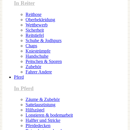
In Reiter
Reithose
Oberbekleidung
Wettbewerb
Sicherheit
Reitstiefel
Schuhe & Jodhpurs
Chaps
Kniestrümpfe
Handschuhe
Peitschen & Sporen
Zubehör
Fahrer Andere
Pferd
In Pferd
Zäume & Zubehör
Sattelausrüstung
Hilfszügel
Longieren & bodemarbeit
Halfter und Stricke
Pferdedecken