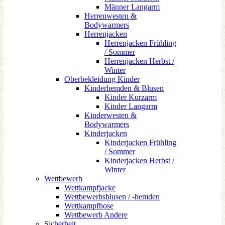
Männer Langarm
Herrenwesten &
Bodywarmers
Herrenjacken
Herrenjacken Frühling
/ Sommer
Herrenjacken Herbst /
Winter
Oberbekleidung Kinder
Kinderhemden & Blusen
Kinder Kurzarm
Kinder Langarm
Kinderwesten &
Bodywarmers
Kinderjacken
Kinderjacken Frühling
/ Sommer
Kinderjacken Herbst /
Winter
Wettbewerb
Wettkampfjacke
Wettbewerbsblusen / -hemden
Wettkampfhose
Wettbewerb Andere
Sicherheit