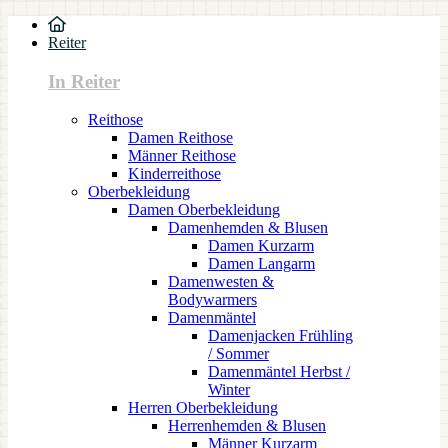
Reiter
In Reiter
Reithose
Damen Reithose
Männer Reithose
Kinderreithose
Oberbekleidung
Damen Oberbekleidung
Damenhemden & Blusen
Damen Kurzarm
Damen Langarm
Damenwesten &
Bodywarmers
Damenmäntel
Damenjacken Frühling
/ Sommer
Damenmäntel Herbst /
Winter
Herren Oberbekleidung
Herrenhemden & Blusen
Männer Kurzarm