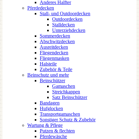
Anderes Halfter
Pferdedecken
Stall- und Outdoordecken
Outdoordecken
Stalldecken
Unterziehdecken
Sommerdecken
Abschwitzdecken
Ausreitdecken
Fliegendecken
Fliegenmasken
Halsteile
Zubehör & Teile
Beinschutz und mehr
Beinschützer
Gamaschen
Streichkappen
Satz Beinschützer
Bandagen
Hufglocken
Transportgamaschen
Sonstiger Schutz & Zubehör
Wartung & Pflege
Putzen & flechten
Pferdewäsche