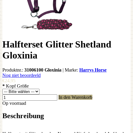
Halfterset Glitter Shetland
Gloxinia
Produktnr.:
31006100 Gloxinia
|
Marke:
Harrys Horse
Nog niet beoordeeld
€24,95
*
Kopf Größe
In den Warenkorb
Op voorraad
Beschreibung