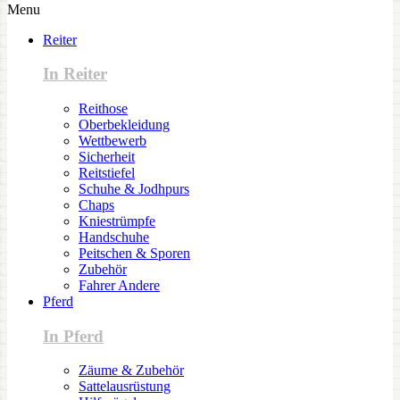
Menu
Reiter
In Reiter
Reithose
Oberbekleidung
Wettbewerb
Sicherheit
Reitstiefel
Schuhe & Jodhpurs
Chaps
Kniestrümpfe
Handschuhe
Peitschen & Sporen
Zubehör
Fahrer Andere
Pferd
In Pferd
Zäume & Zubehör
Sattelausrüstung