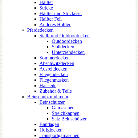
Halfter
Stricke
Halfter und Strickeset
Halfter Fell
Anderes Halfter
Pferdedecken
Stall- und Outdoordecken
Outdoordecken
Stalldecken
Unterziehdecken
Sommerdecken
Abschwitzdecken
Ausreitdecken
Fliegendecken
Fliegenmasken
Halsteile
Zubehör & Teile
Beinschutz und mehr
Beinschützer
Gamaschen
Streichkappen
Satz Beinschützer
Bandagen
Hufglocken
Transportgamaschen