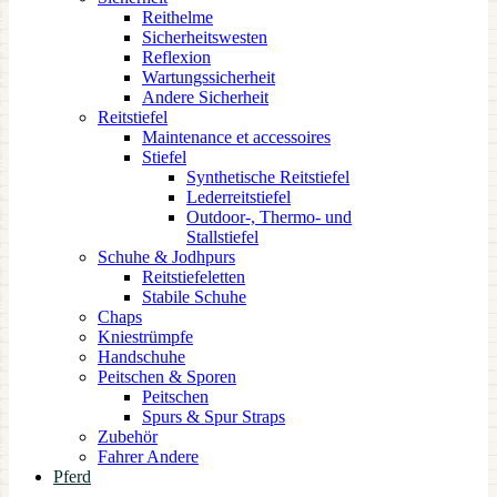
Reithelme
Sicherheitswesten
Reflexion
Wartungssicherheit
Andere Sicherheit
Reitstiefel
Maintenance et accessoires
Stiefel
Synthetische Reitstiefel
Lederreitstiefel
Outdoor-, Thermo- und
Stallstiefel
Schuhe & Jodhpurs
Reitstiefeletten
Stabile Schuhe
Chaps
Kniestrümpfe
Handschuhe
Peitschen & Sporen
Peitschen
Spurs & Spur Straps
Zubehör
Fahrer Andere
Pferd