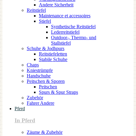
Andere Sicherheit
Reitstiefel
Maintenance et accessoires
Stiefel
Synthetische Reitstiefel
Lederreitstiefel
Outdoor-, Thermo- und
Stallstiefel
Schuhe & Jodhpurs
Reitstiefeletten
Stabile Schuhe
Chaps
Kniestrümpfe
Handschuhe
Peitschen & Sporen
Peitschen
Spurs & Spur Straps
Zubehör
Fahrer Andere
Pferd
In Pferd
Zäume & Zubehör