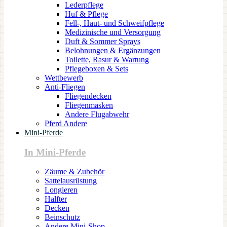
Lederpflege
Huf & Pflege
Fell-, Haut- und Schweifpflege
Medizinische und Versorgung
Duft & Sommer Sprays
Belohnungen & Ergänzungen
Toilette, Rasur & Wartung
Pflegeboxen & Sets
Wettbewerb
Anti-Fliegen
Fliegendecken
Fliegenmasken
Andere Flugabwehr
Pferd Andere
Mini-Pferde
In Mini-Pferde
Zäume & Zubehör
Sattelausrüstung
Longieren
Halfter
Decken
Beinschutz
Andere Mini-Shop