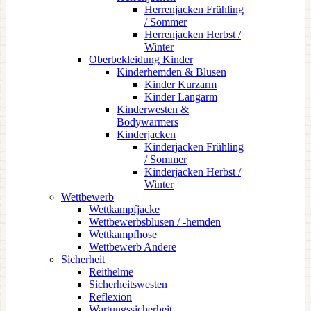
Herrenjacken Frühling
/ Sommer
Herrenjacken Herbst /
Winter
Oberbekleidung Kinder
Kinderhemden & Blusen
Kinder Kurzarm
Kinder Langarm
Kinderwesten &
Bodywarmers
Kinderjacken
Kinderjacken Frühling
/ Sommer
Kinderjacken Herbst /
Winter
Wettbewerb
Wettkampfjacke
Wettbewerbsblusen / -hemden
Wettkampfhose
Wettbewerb Andere
Sicherheit
Reithelme
Sicherheitswesten
Reflexion
Wartungssicherheit