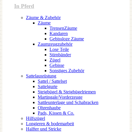
In Pferd
Zäume & Zubehör
Zäume
TrensenZäume
Kandaren
Gebissloze Zäume
Zaumzeugzubehör
Lose Teile
Stirnbänder
Zügel
Gebisse
Sonstiges Zubehör
Sattelausrüstung
Sattel / Sattelset
Sattelgurte
Steigbügel & Steigbügelriemen
Martingale/Vorderzeuge
Sattleunterlage und Schabracken
Ohrenhaube
Pads, Kissen & Co.
Hilfszügel
Longieren & bodemarbeit
Halfter und Stricke