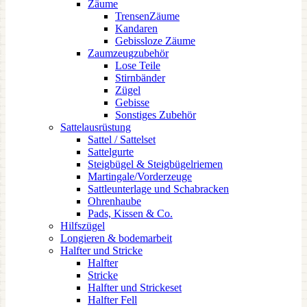
Zäume
TrensenZäume
Kandaren
Gebissloze Zäume
Zaumzeugzubehör
Lose Teile
Stirnbänder
Zügel
Gebisse
Sonstiges Zubehör
Sattelausrüstung
Sattel / Sattelset
Sattelgurte
Steigbügel & Steigbügelriemen
Martingale/Vorderzeuge
Sattleunterlage und Schabracken
Ohrenhaube
Pads, Kissen & Co.
Hilfszügel
Longieren & bodemarbeit
Halfter und Stricke
Halfter
Stricke
Halfter und Strickeset
Halfter Fell