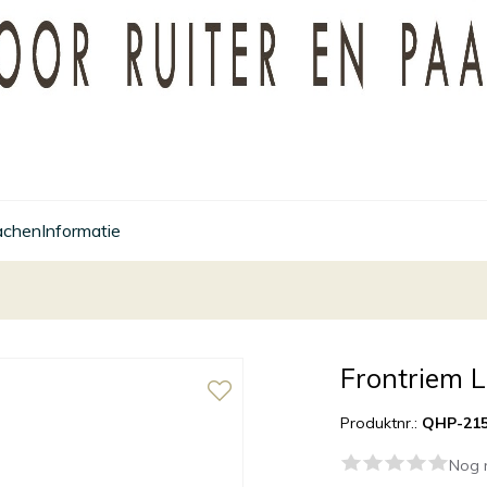
achen
Informatie
Frontriem L
Produktnr.:
QHP-215
Nog 