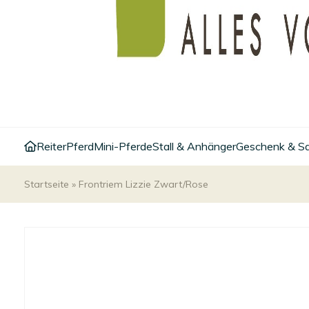
Reiter
Pferd
Mini-Pferde
Stall & Anhänger
Geschenk & S
Startseite
»
Frontriem Lizzie Zwart/Rose