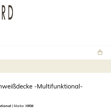
hweißdecke -Multifunktional-
ktional
|
Marke:
HKM