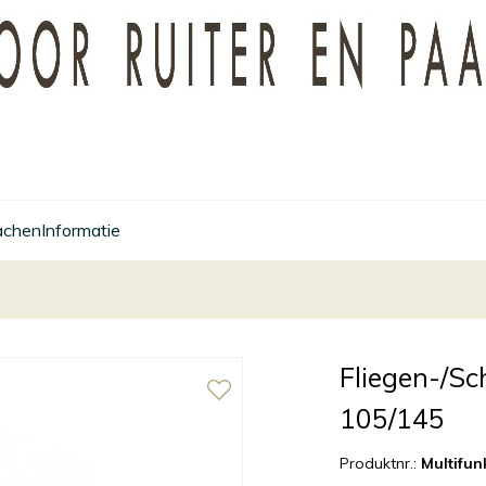
achen
Informatie
Fliegen-/Sc
105/145
Produktnr.:
Multifun