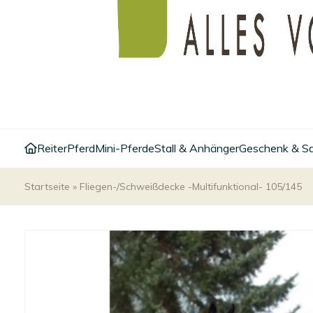
Reiter
Pferd
Mini-Pferde
Stall & Anhänger
Geschenk & S
Startseite
»
Fliegen-/Schweißdecke -Multifunktional- 105/145