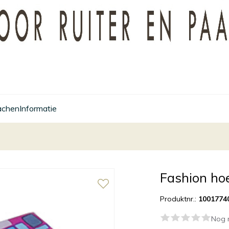
achen
Informatie
Fashion hoe
Produktnr.:
1001774
Nog 