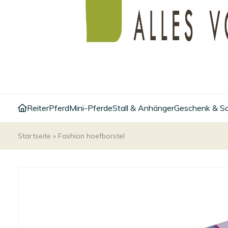
Reiter
Pferd
Mini-Pferde
Stall & Anhänger
Geschenk & S
Startseite
»
Fashion hoefborstel