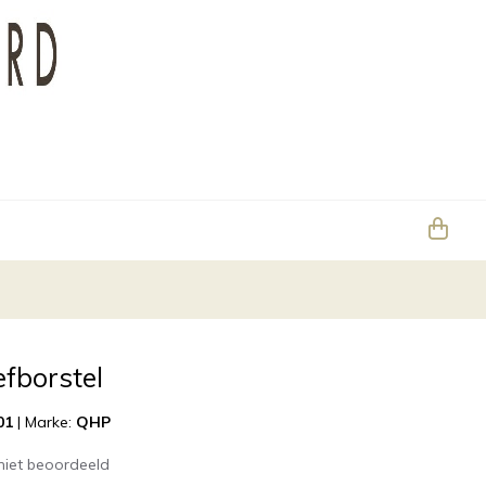
fborstel
01
|
Marke:
QHP
niet beoordeeld