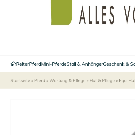
Reiter
Pferd
Mini-Pferde
Stall & Anhänger
Geschenk & S
Startseite
»
Pferd
»
Wartung & Pflege
»
Huf & Pflege
»
Equi Hu