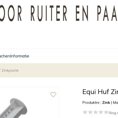
achen
Informatie
f Zinkpaste
Equi Huf Z
Produktnr.:
Zink
|
Ma
Nog 