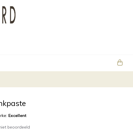
inkpaste
rke:
Excellent
niet beoordeeld