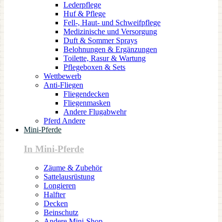
Lederpflege
Huf & Pflege
Fell-, Haut- und Schweifpflege
Medizinische und Versorgung
Duft & Sommer Sprays
Belohnungen & Ergänzungen
Toilette, Rasur & Wartung
Pflegeboxen & Sets
Wettbewerb
Anti-Fliegen
Fliegendecken
Fliegenmasken
Andere Flugabwehr
Pferd Andere
Mini-Pferde
In Mini-Pferde
Zäume & Zubehör
Sattelausrüstung
Longieren
Halfter
Decken
Beinschutz
Andere Mini-Shop