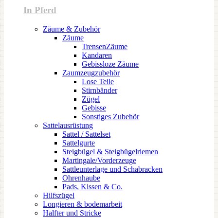
In Pferd
Zäume & Zubehör
Zäume
TrensenZäume
Kandaren
Gebissloze Zäume
Zaumzeugzubehör
Lose Teile
Stirnbänder
Zügel
Gebisse
Sonstiges Zubehör
Sattelausrüstung
Sattel / Sattelset
Sattelgurte
Steigbügel & Steigbügelriemen
Martingale/Vorderzeuge
Sattleunterlage und Schabracken
Ohrenhaube
Pads, Kissen & Co.
Hilfszügel
Longieren & bodemarbeit
Halfter und Stricke