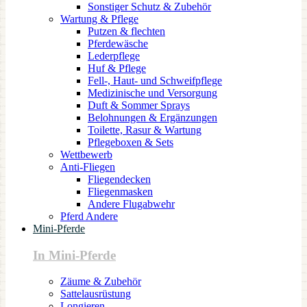
Sonstiger Schutz & Zubehör
Wartung & Pflege
Putzen & flechten
Pferdewäsche
Lederpflege
Huf & Pflege
Fell-, Haut- und Schweifpflege
Medizinische und Versorgung
Duft & Sommer Sprays
Belohnungen & Ergänzungen
Toilette, Rasur & Wartung
Pflegeboxen & Sets
Wettbewerb
Anti-Fliegen
Fliegendecken
Fliegenmasken
Andere Flugabwehr
Pferd Andere
Mini-Pferde
In Mini-Pferde
Zäume & Zubehör
Sattelausrüstung
Longieren