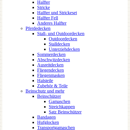
Halfter
Stricke
Halfter und Strickeset
Halfter Fell
Anderes Halfter
Pferdedecken
Stall- und Outdoordecken
Outdoordecken
Stalldecken
Unterziehdecken
Sommerdecken
Abschwitzdecken
Ausreitdecken
Fliegendecken
Fliegenmasken
Halsteile
Zubehör & Teile
Beinschutz und mehr
Beinschützer
Gamaschen
Streichkappen
Satz Beinschützer
Bandagen
Hufglocken
Transportgamaschen