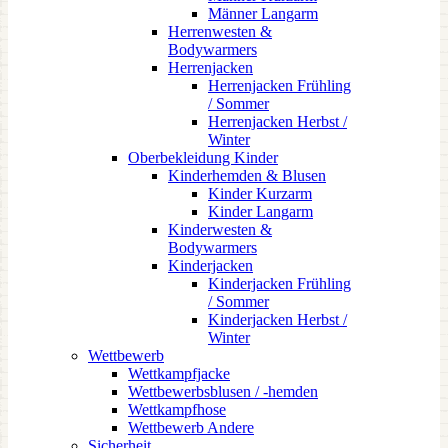
Männer Langarm
Herrenwesten &
Bodywarmers
Herrenjacken
Herrenjacken Frühling
/ Sommer
Herrenjacken Herbst /
Winter
Oberbekleidung Kinder
Kinderhemden & Blusen
Kinder Kurzarm
Kinder Langarm
Kinderwesten &
Bodywarmers
Kinderjacken
Kinderjacken Frühling
/ Sommer
Kinderjacken Herbst /
Winter
Wettbewerb
Wettkampfjacke
Wettbewerbsblusen / -hemden
Wettkampfhose
Wettbewerb Andere
Sicherheit