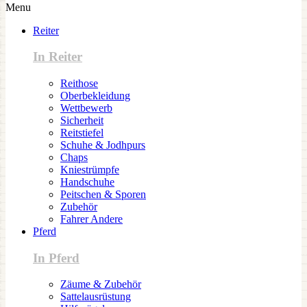
Menu
Reiter
In Reiter
Reithose
Oberbekleidung
Wettbewerb
Sicherheit
Reitstiefel
Schuhe & Jodhpurs
Chaps
Kniestrümpfe
Handschuhe
Peitschen & Sporen
Zubehör
Fahrer Andere
Pferd
In Pferd
Zäume & Zubehör
Sattelausrüstung