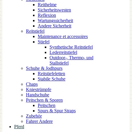
Reithelme
Sicherheitswesten
Reflexion
Wartungssicherheit
Andere Sicherheit
Reitstiefel
Maintenance et accessoires
Stiefel
Synthetische Reitstiefel
Lederreitstiefel
Outdoor-, Thermo- und
Stallstiefel
Schuhe & Jodhpurs
Reitstiefeletten
Stabile Schuhe
Chaps
Kniestrümpfe
Handschuhe
Peitschen & Sporen
Peitschen
Spurs & Spur Straps
Zubehör
Fahrer Andere
Pferd