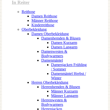
In Reiter
Reithose
Damen Reithose
Männer Reithose
Kinderreithose
Oberbekleidung
Damen Oberbekleidung
Damenhemden & Blusen
Damen Kurzarm
Damen Langarm
Damenwesten &
Bodywarmers
Damenmäntel
Damenjacken Frühling
/ Sommer
Damenmäntel Herbst /
Winter
Herren Oberbekleidung
Herrenhemden & Blusen
Männer Kurzarm
Männer Langarm
Herrenwesten &
Bodywarmers
Herrenjacken