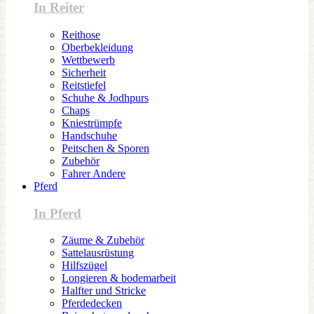
In Reiter
Reithose
Oberbekleidung
Wettbewerb
Sicherheit
Reitstiefel
Schuhe & Jodhpurs
Chaps
Kniestrümpfe
Handschuhe
Peitschen & Sporen
Zubehör
Fahrer Andere
Pferd
In Pferd
Zäume & Zubehör
Sattelausrüstung
Hilfszügel
Longieren & bodemarbeit
Halfter und Stricke
Pferdedecken