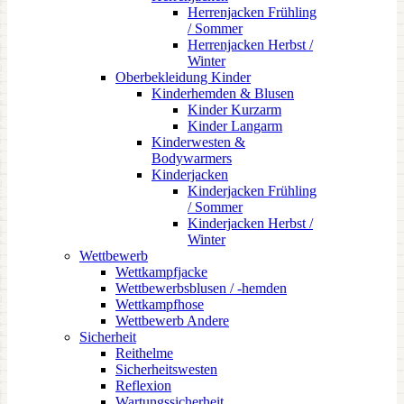
Herrenjacken Frühling
/ Sommer
Herrenjacken Herbst /
Winter
Oberbekleidung Kinder
Kinderhemden & Blusen
Kinder Kurzarm
Kinder Langarm
Kinderwesten &
Bodywarmers
Kinderjacken
Kinderjacken Frühling
/ Sommer
Kinderjacken Herbst /
Winter
Wettbewerb
Wettkampfjacke
Wettbewerbsblusen / -hemden
Wettkampfhose
Wettbewerb Andere
Sicherheit
Reithelme
Sicherheitswesten
Reflexion
Wartungssicherheit