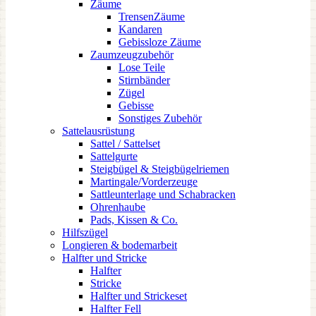
Zäume
TrensenZäume
Kandaren
Gebissloze Zäume
Zaumzeugzubehör
Lose Teile
Stirnbänder
Zügel
Gebisse
Sonstiges Zubehör
Sattelausrüstung
Sattel / Sattelset
Sattelgurte
Steigbügel & Steigbügelriemen
Martingale/Vorderzeuge
Sattleunterlage und Schabracken
Ohrenhaube
Pads, Kissen & Co.
Hilfszügel
Longieren & bodemarbeit
Halfter und Stricke
Halfter
Stricke
Halfter und Strickeset
Halfter Fell