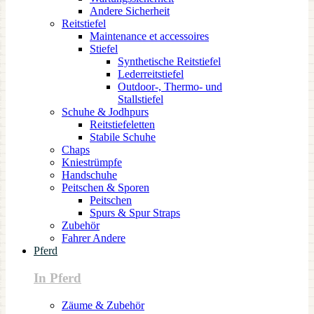
Andere Sicherheit
Reitstiefel
Maintenance et accessoires
Stiefel
Synthetische Reitstiefel
Lederreitstiefel
Outdoor-, Thermo- und
Stallstiefel
Schuhe & Jodhpurs
Reitstiefeletten
Stabile Schuhe
Chaps
Kniestrümpfe
Handschuhe
Peitschen & Sporen
Peitschen
Spurs & Spur Straps
Zubehör
Fahrer Andere
Pferd
In Pferd
Zäume & Zubehör