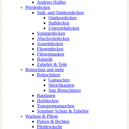
Anderes Halfter
Pferdedecken
Stall- und Outdoordecken
Outdoordecken
Stalldecken
Unterziehdecken
Sommerdecken
Abschwitzdecken
Ausreitdecken
Fliegendecken
Fliegenmasken
Halsteile
Zubehör & Teile
Beinschutz und mehr
Beinschützer
Gamaschen
Streichkappen
Satz Beinschützer
Bandagen
Hufglocken
Transportgamaschen
Sonstiger Schutz & Zubehör
Wartung & Pflege
Putzen & flechten
Pferdewäsche