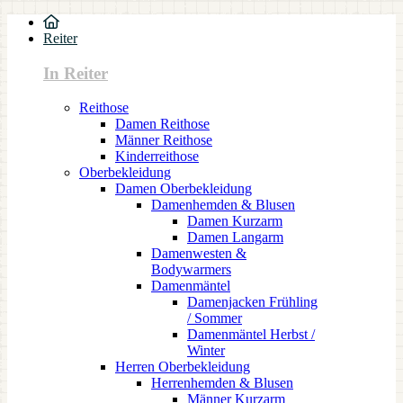
Reiter
In Reiter
Reithose
Damen Reithose
Männer Reithose
Kinderreithose
Oberbekleidung
Damen Oberbekleidung
Damenhemden & Blusen
Damen Kurzarm
Damen Langarm
Damenwesten &
Bodywarmers
Damenmäntel
Damenjacken Frühling
/ Sommer
Damenmäntel Herbst /
Winter
Herren Oberbekleidung
Herrenhemden & Blusen
Männer Kurzarm