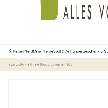
Reiter
Pferd
Mini-Pferde
Stall & Anhänger
Geschenk & S
Startseite
»
BR 4EH fleece deken mt 165