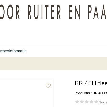
achen
Informatie
BR 4EH fle
Produktnr.:
BR 4EH f
Nog 