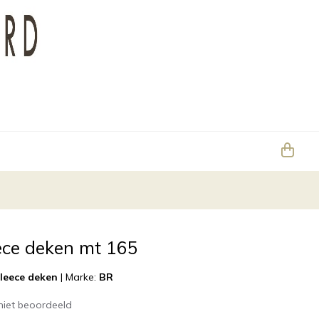
ece deken mt 165
leece deken
|
Marke:
BR
niet beoordeeld