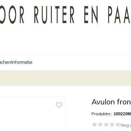
achen
Informatie
Avulon fron
Produktnr.:
1002208
Nog 