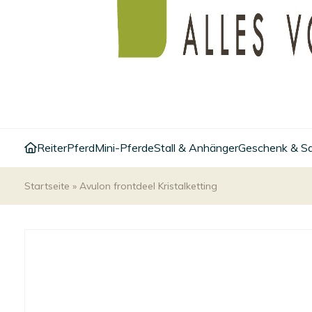
Reiter
Pferd
Mini-Pferde
Stall & Anhänger
Geschenk & S
Startseite
»
Avulon frontdeel Kristalketting