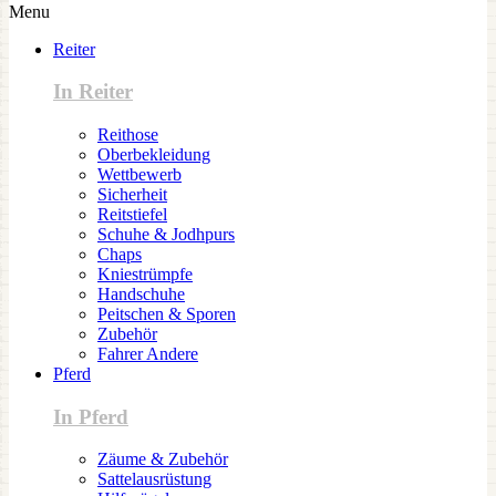
Menu
Reiter
In Reiter
Reithose
Oberbekleidung
Wettbewerb
Sicherheit
Reitstiefel
Schuhe & Jodhpurs
Chaps
Kniestrümpfe
Handschuhe
Peitschen & Sporen
Zubehör
Fahrer Andere
Pferd
In Pferd
Zäume & Zubehör
Sattelausrüstung