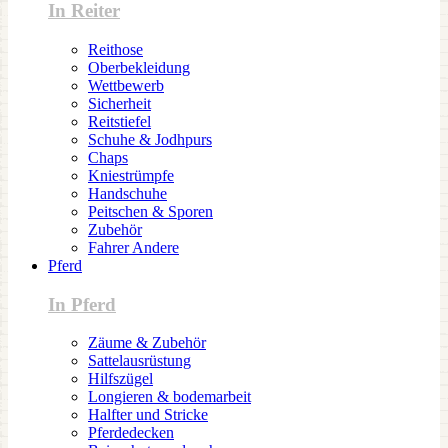
In Reiter
Reithose
Oberbekleidung
Wettbewerb
Sicherheit
Reitstiefel
Schuhe & Jodhpurs
Chaps
Kniestrümpfe
Handschuhe
Peitschen & Sporen
Zubehör
Fahrer Andere
Pferd
In Pferd
Zäume & Zubehör
Sattelausrüstung
Hilfszügel
Longieren & bodemarbeit
Halfter und Stricke
Pferdedecken