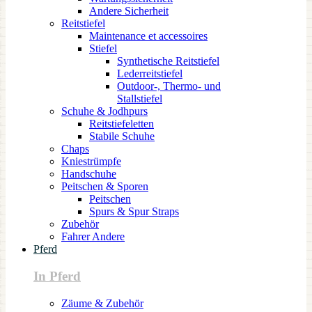
Andere Sicherheit
Reitstiefel
Maintenance et accessoires
Stiefel
Synthetische Reitstiefel
Lederreitstiefel
Outdoor-, Thermo- und
Stallstiefel
Schuhe & Jodhpurs
Reitstiefeletten
Stabile Schuhe
Chaps
Kniestrümpfe
Handschuhe
Peitschen & Sporen
Peitschen
Spurs & Spur Straps
Zubehör
Fahrer Andere
Pferd
In Pferd
Zäume & Zubehör