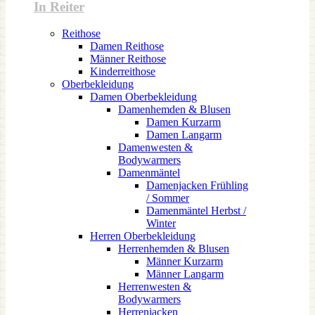
In Reiter
Reithose
Damen Reithose
Männer Reithose
Kinderreithose
Oberbekleidung
Damen Oberbekleidung
Damenhemden & Blusen
Damen Kurzarm
Damen Langarm
Damenwesten &
Bodywarmers
Damenmäntel
Damenjacken Frühling
/ Sommer
Damenmäntel Herbst /
Winter
Herren Oberbekleidung
Herrenhemden & Blusen
Männer Kurzarm
Männer Langarm
Herrenwesten &
Bodywarmers
Herrenjacken