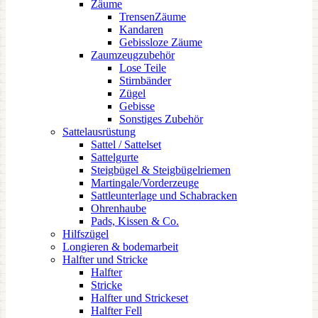
Zäume
TrensenZäume
Kandaren
Gebissloze Zäume
Zaumzeugzubehör
Lose Teile
Stirnbänder
Zügel
Gebisse
Sonstiges Zubehör
Sattelausrüstung
Sattel / Sattelset
Sattelgurte
Steigbügel & Steigbügelriemen
Martingale/Vorderzeuge
Sattleunterlage und Schabracken
Ohrenhaube
Pads, Kissen & Co.
Hilfszügel
Longieren & bodemarbeit
Halfter und Stricke
Halfter
Stricke
Halfter und Strickeset
Halfter Fell