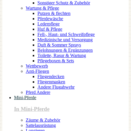
Sonstiger Schutz & Zubehör
Wartung & Pflege
Putzen & flechten
Pferdewäsche
Lederpflege
Huf & Pflege
Fell-, Haut- und Schweifpflege
Medizinische und Versorgung
Duft & Sommer Sprays
Belohnungen & Ergänzungen
Toilette, Rasur & Wartung
Pflegeboxen & Sets
Wettbewerb
Anti-Fliegen
Fliegendecken
Fliegenmasken
Andere Flugabwehr
Pferd Andere
Mini-Pferde
In Mini-Pferde
Zäume & Zubehör
Sattelausrüstung
Longieren