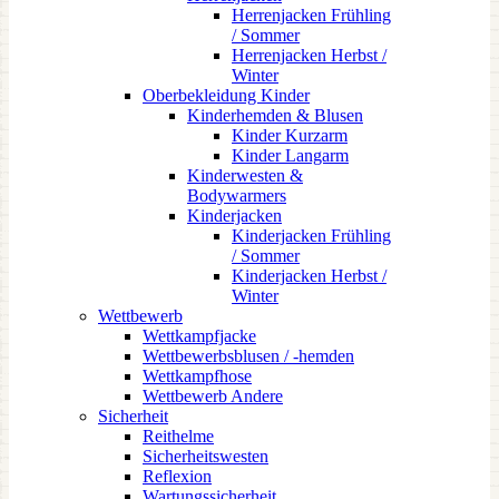
Herrenjacken Frühling
/ Sommer
Herrenjacken Herbst /
Winter
Oberbekleidung Kinder
Kinderhemden & Blusen
Kinder Kurzarm
Kinder Langarm
Kinderwesten &
Bodywarmers
Kinderjacken
Kinderjacken Frühling
/ Sommer
Kinderjacken Herbst /
Winter
Wettbewerb
Wettkampfjacke
Wettbewerbsblusen / -hemden
Wettkampfhose
Wettbewerb Andere
Sicherheit
Reithelme
Sicherheitswesten
Reflexion
Wartungssicherheit