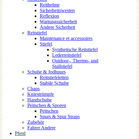
Reithelme
Sicherheitswesten
Reflexion
Wartungssicherheit
Andere Sicherheit
Reitstiefel
Maintenance et accessoires
Stiefel
Synthetische Reitstiefel
Lederreitstiefel
Outdoor-, Thermo- und
Stallstiefel
Schuhe & Jodhpurs
Reitstiefeletten
Stabile Schuhe
Chaps
Kniestrümpfe
Handschuhe
Peitschen & Sporen
Peitschen
Spurs & Spur Straps
Zubehör
Fahrer Andere
Pferd