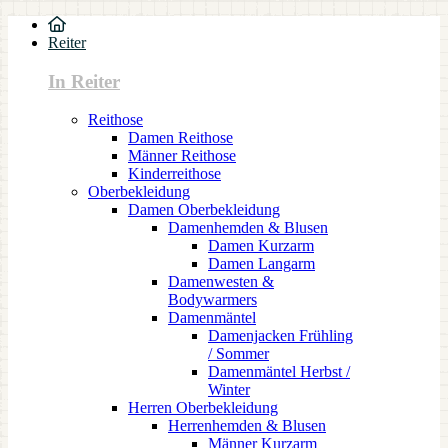
Reiter
In Reiter
Reithose
Damen Reithose
Männer Reithose
Kinderreithose
Oberbekleidung
Damen Oberbekleidung
Damenhemden & Blusen
Damen Kurzarm
Damen Langarm
Damenwesten &
Bodywarmers
Damenmäntel
Damenjacken Frühling
/ Sommer
Damenmäntel Herbst /
Winter
Herren Oberbekleidung
Herrenhemden & Blusen
Männer Kurzarm