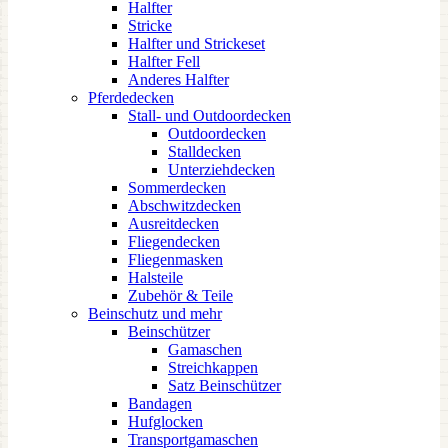
Halfter
Stricke
Halfter und Strickeset
Halfter Fell
Anderes Halfter
Pferdedecken
Stall- und Outdoordecken
Outdoordecken
Stalldecken
Unterziehdecken
Sommerdecken
Abschwitzdecken
Ausreitdecken
Fliegendecken
Fliegenmasken
Halsteile
Zubehör & Teile
Beinschutz und mehr
Beinschützer
Gamaschen
Streichkappen
Satz Beinschützer
Bandagen
Hufglocken
Transportgamaschen