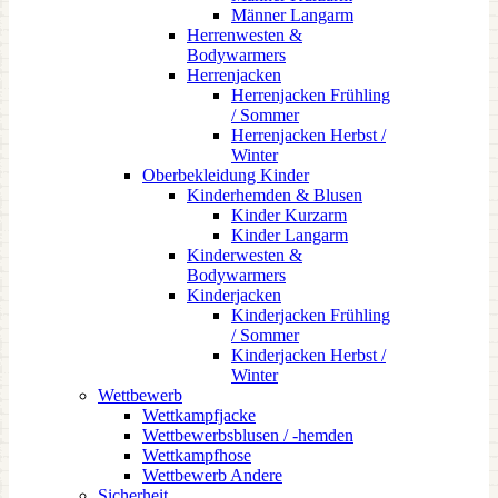
Männer Langarm
Herrenwesten &
Bodywarmers
Herrenjacken
Herrenjacken Frühling
/ Sommer
Herrenjacken Herbst /
Winter
Oberbekleidung Kinder
Kinderhemden & Blusen
Kinder Kurzarm
Kinder Langarm
Kinderwesten &
Bodywarmers
Kinderjacken
Kinderjacken Frühling
/ Sommer
Kinderjacken Herbst /
Winter
Wettbewerb
Wettkampfjacke
Wettbewerbsblusen / -hemden
Wettkampfhose
Wettbewerb Andere
Sicherheit