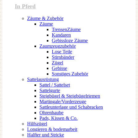
In Pferd
Zäume & Zubehör
Zäume
TrensenZäume
Kandaren
Gebissloze Zäume
Zaumzeugzubehör
Lose Teile
Stirnbänder
Zügel
Gebisse
Sonstiges Zubehör
Sattelausrüstung
Sattel / Sattelset
Sattelgurte
Steigbügel & Steigbügelriemen
Martingale/Vorderzeuge
Sattleunterlage und Schabracken
Ohrenhaube
Pads, Kissen & Co.
Hilfszügel
Longieren & bodemarbeit
Halfter und Stricke