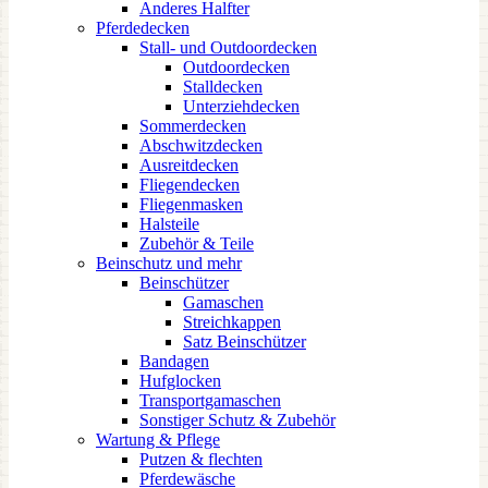
Anderes Halfter
Pferdedecken
Stall- und Outdoordecken
Outdoordecken
Stalldecken
Unterziehdecken
Sommerdecken
Abschwitzdecken
Ausreitdecken
Fliegendecken
Fliegenmasken
Halsteile
Zubehör & Teile
Beinschutz und mehr
Beinschützer
Gamaschen
Streichkappen
Satz Beinschützer
Bandagen
Hufglocken
Transportgamaschen
Sonstiger Schutz & Zubehör
Wartung & Pflege
Putzen & flechten
Pferdewäsche