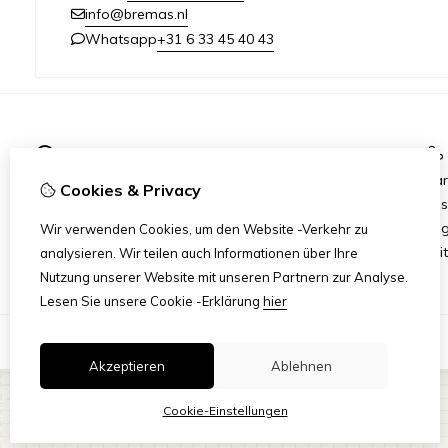
info@bremas.nl
+31 6 33 45 40 43
Whatsapp
Informationen
Versand und Zahlung
Mar
Cookies & Privacy
Geschäftsbedingungen
Ges
Datenschutzerklärung
Ang
Wir verwenden Cookies, um den Website -Verkehr zu
Reit
analysieren. Wir teilen auch Informationen über Ihre
Nutzung unserer Website mit unseren Partnern zur Analyse.
Lesen Sie unsere Cookie -Erklärung
hier
Akzeptieren
Ablehnen
Cookie-Einstellungen