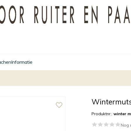
achen
Informatie
Wintermuts 
Produktnr.:
winter m
Nog 