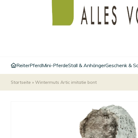
Reiter
Pferd
Mini-Pferde
Stall & Anhänger
Geschenk & S
Startseite
»
Wintermuts Artic imitatie bont