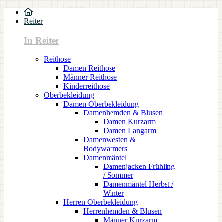
Reiter
In Reiter
Reithose
Damen Reithose
Männer Reithose
Kinderreithose
Oberbekleidung
Damen Oberbekleidung
Damenhemden & Blusen
Damen Kurzarm
Damen Langarm
Damenwesten &
Bodywarmers
Damenmäntel
Damenjacken Frühling
/ Sommer
Damenmäntel Herbst /
Winter
Herren Oberbekleidung
Herrenhemden & Blusen
Männer Kurzarm