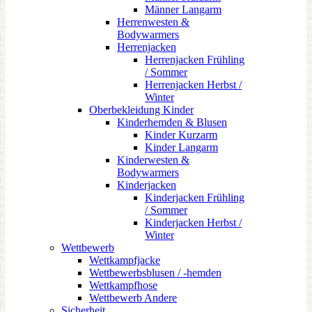
Männer Langarm
Herrenwesten &
Bodywarmers
Herrenjacken
Herrenjacken Frühling
/ Sommer
Herrenjacken Herbst /
Winter
Oberbekleidung Kinder
Kinderhemden & Blusen
Kinder Kurzarm
Kinder Langarm
Kinderwesten &
Bodywarmers
Kinderjacken
Kinderjacken Frühling
/ Sommer
Kinderjacken Herbst /
Winter
Wettbewerb
Wettkampfjacke
Wettbewerbsblusen / -hemden
Wettkampfhose
Wettbewerb Andere
Sicherheit