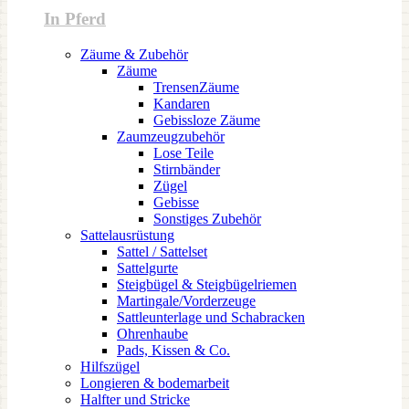
In Pferd
Zäume & Zubehör
Zäume
TrensenZäume
Kandaren
Gebissloze Zäume
Zaumzeugzubehör
Lose Teile
Stirnbänder
Zügel
Gebisse
Sonstiges Zubehör
Sattelausrüstung
Sattel / Sattelset
Sattelgurte
Steigbügel & Steigbügelriemen
Martingale/Vorderzeuge
Sattleunterlage und Schabracken
Ohrenhaube
Pads, Kissen & Co.
Hilfszügel
Longieren & bodemarbeit
Halfter und Stricke