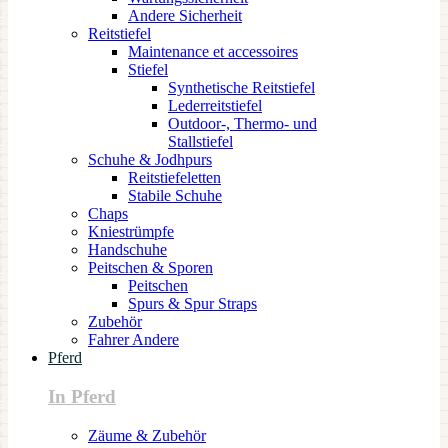
Andere Sicherheit
Reitstiefel
Maintenance et accessoires
Stiefel
Synthetische Reitstiefel
Lederreitstiefel
Outdoor-, Thermo- und
Stallstiefel
Schuhe & Jodhpurs
Reitstiefeletten
Stabile Schuhe
Chaps
Kniestrümpfe
Handschuhe
Peitschen & Sporen
Peitschen
Spurs & Spur Straps
Zubehör
Fahrer Andere
Pferd
In Pferd
Zäume & Zubehör