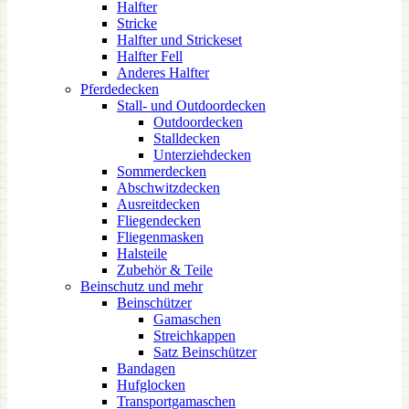
Halfter
Stricke
Halfter und Strickeset
Halfter Fell
Anderes Halfter
Pferdedecken
Stall- und Outdoordecken
Outdoordecken
Stalldecken
Unterziehdecken
Sommerdecken
Abschwitzdecken
Ausreitdecken
Fliegendecken
Fliegenmasken
Halsteile
Zubehör & Teile
Beinschutz und mehr
Beinschützer
Gamaschen
Streichkappen
Satz Beinschützer
Bandagen
Hufglocken
Transportgamaschen