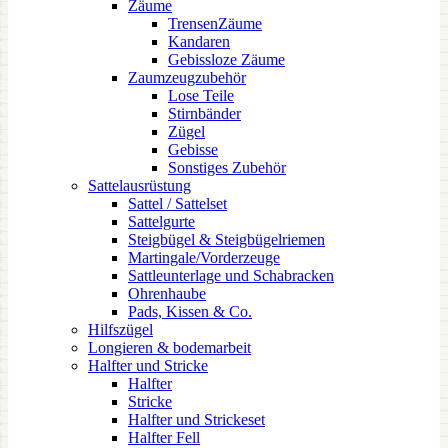
Zäume
TrensenZäume
Kandaren
Gebissloze Zäume
Zaumzeugzubehör
Lose Teile
Stirnbänder
Zügel
Gebisse
Sonstiges Zubehör
Sattelausrüstung
Sattel / Sattelset
Sattelgurte
Steigbügel & Steigbügelriemen
Martingale/Vorderzeuge
Sattleunterlage und Schabracken
Ohrenhaube
Pads, Kissen & Co.
Hilfszügel
Longieren & bodemarbeit
Halfter und Stricke
Halfter
Stricke
Halfter und Strickeset
Halfter Fell