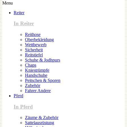
Menu
Reiter
In Reiter
Reithose
Oberbekleidung
Wettbewerb
Sicherheit
Reitstiefel
Schuhe & Jodhpurs
Chaps
Kniestrümpfe
Handschuhe
Peitschen & Sporen
Zubehör
Fahrer Andere
Pferd
In Pferd
Zäume & Zubehör
Sattelausrüstung