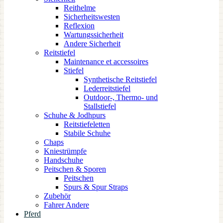
Reithelme
Sicherheitswesten
Reflexion
Wartungssicherheit
Andere Sicherheit
Reitstiefel
Maintenance et accessoires
Stiefel
Synthetische Reitstiefel
Lederreitstiefel
Outdoor-, Thermo- und
Stallstiefel
Schuhe & Jodhpurs
Reitstiefeletten
Stabile Schuhe
Chaps
Kniestrümpfe
Handschuhe
Peitschen & Sporen
Peitschen
Spurs & Spur Straps
Zubehör
Fahrer Andere
Pferd