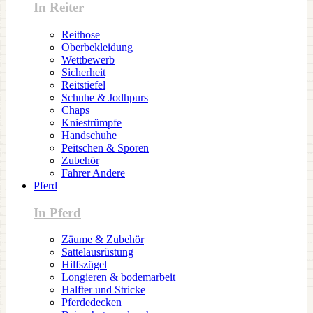
In Reiter
Reithose
Oberbekleidung
Wettbewerb
Sicherheit
Reitstiefel
Schuhe & Jodhpurs
Chaps
Kniestrümpfe
Handschuhe
Peitschen & Sporen
Zubehör
Fahrer Andere
Pferd
In Pferd
Zäume & Zubehör
Sattelausrüstung
Hilfszügel
Longieren & bodemarbeit
Halfter und Stricke
Pferdedecken