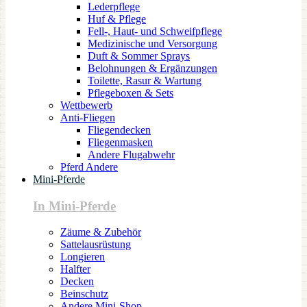
Lederpflege
Huf & Pflege
Fell-, Haut- und Schweifpflege
Medizinische und Versorgung
Duft & Sommer Sprays
Belohnungen & Ergänzungen
Toilette, Rasur & Wartung
Pflegeboxen & Sets
Wettbewerb
Anti-Fliegen
Fliegendecken
Fliegenmasken
Andere Flugabwehr
Pferd Andere
Mini-Pferde
In Mini-Pferde
Zäume & Zubehör
Sattelausrüstung
Longieren
Halfter
Decken
Beinschutz
Andere Mini-Shop