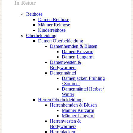
In Reiter
Reithose
Damen Reithose
Männer Reithose
Kinderreithose
Oberbekleidung
Damen Oberbekleidung
Damenhemden & Blusen
Damen Kurzarm
Damen Langarm
Damenwesten &
Bodywarmers
Damenmäntel
Damenjacken Frühling
/ Sommer
Damenmäntel Herbst /
Winter
Herren Oberbekleidung
Herrenhemden & Blusen
Männer Kurzarm
Männer Langarm
Herrenwesten &
Bodywarmers
Herrenjacken