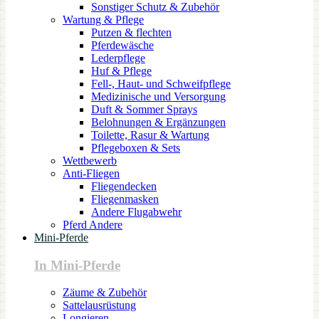
Sonstiger Schutz & Zubehör
Wartung & Pflege
Putzen & flechten
Pferdewäsche
Lederpflege
Huf & Pflege
Fell-, Haut- und Schweifpflege
Medizinische und Versorgung
Duft & Sommer Sprays
Belohnungen & Ergänzungen
Toilette, Rasur & Wartung
Pflegeboxen & Sets
Wettbewerb
Anti-Fliegen
Fliegendecken
Fliegenmasken
Andere Flugabwehr
Pferd Andere
Mini-Pferde
In Mini-Pferde
Zäume & Zubehör
Sattelausrüstung
Longieren