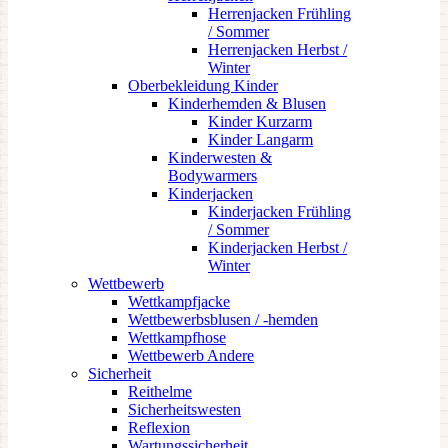
Herrenjacken Frühling
/ Sommer
Herrenjacken Herbst /
Winter
Oberbekleidung Kinder
Kinderhemden & Blusen
Kinder Kurzarm
Kinder Langarm
Kinderwesten &
Bodywarmers
Kinderjacken
Kinderjacken Frühling
/ Sommer
Kinderjacken Herbst /
Winter
Wettbewerb
Wettkampfjacke
Wettbewerbsblusen / -hemden
Wettkampfhose
Wettbewerb Andere
Sicherheit
Reithelme
Sicherheitswesten
Reflexion
Wartungssicherheit