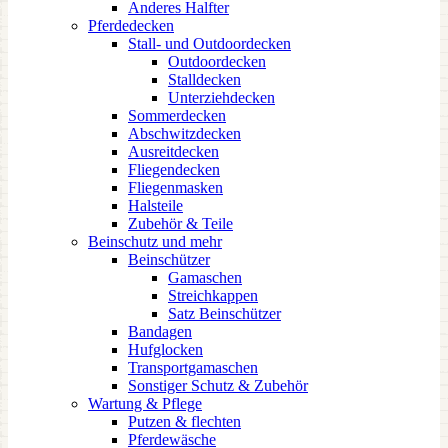
Anderes Halfter
Pferdedecken
Stall- und Outdoordecken
Outdoordecken
Stalldecken
Unterziehdecken
Sommerdecken
Abschwitzdecken
Ausreitdecken
Fliegendecken
Fliegenmasken
Halsteile
Zubehör & Teile
Beinschutz und mehr
Beinschützer
Gamaschen
Streichkappen
Satz Beinschützer
Bandagen
Hufglocken
Transportgamaschen
Sonstiger Schutz & Zubehör
Wartung & Pflege
Putzen & flechten
Pferdewäsche