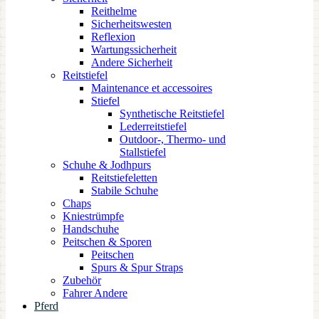
Reithelme
Sicherheitswesten
Reflexion
Wartungssicherheit
Andere Sicherheit
Reitstiefel
Maintenance et accessoires
Stiefel
Synthetische Reitstiefel
Lederreitstiefel
Outdoor-, Thermo- und
Stallstiefel
Schuhe & Jodhpurs
Reitstiefeletten
Stabile Schuhe
Chaps
Kniestrümpfe
Handschuhe
Peitschen & Sporen
Peitschen
Spurs & Spur Straps
Zubehör
Fahrer Andere
Pferd