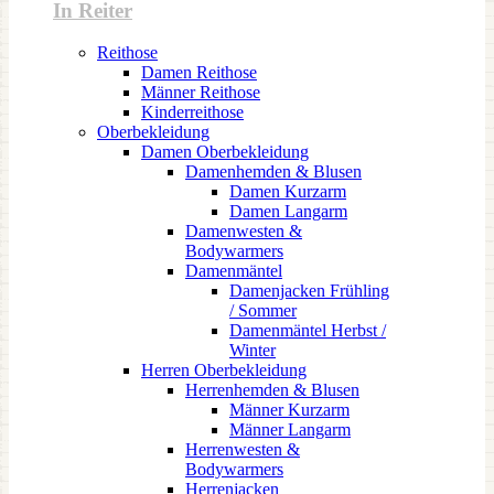
In Reiter
Reithose
Damen Reithose
Männer Reithose
Kinderreithose
Oberbekleidung
Damen Oberbekleidung
Damenhemden & Blusen
Damen Kurzarm
Damen Langarm
Damenwesten &
Bodywarmers
Damenmäntel
Damenjacken Frühling
/ Sommer
Damenmäntel Herbst /
Winter
Herren Oberbekleidung
Herrenhemden & Blusen
Männer Kurzarm
Männer Langarm
Herrenwesten &
Bodywarmers
Herrenjacken