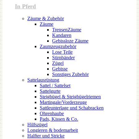
In Pferd
Zäume & Zubehör
Zäume
TrensenZäume
Kandaren
Gebissloze Zäume
Zaumzeugzubehör
Lose Teile
Stirnbänder
Zügel
Gebisse
Sonstiges Zubehör
Sattelausrüstung
Sattel / Sattelset
Sattelgurte
Steigbügel & Steigbügelriemen
Martingale/Vorderzeuge
Sattleunterlage und Schabracken
Ohrenhaube
Pads, Kissen & Co.
Hilfszügel
Longieren & bodemarbeit
Halfter und Stricke