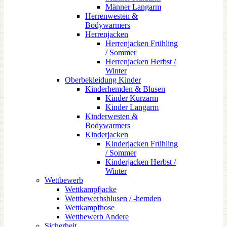
Männer Langarm
Herrenwesten &
Bodywarmers
Herrenjacken
Herrenjacken Frühling
/ Sommer
Herrenjacken Herbst /
Winter
Oberbekleidung Kinder
Kinderhemden & Blusen
Kinder Kurzarm
Kinder Langarm
Kinderwesten &
Bodywarmers
Kinderjacken
Kinderjacken Frühling
/ Sommer
Kinderjacken Herbst /
Winter
Wettbewerb
Wettkampfjacke
Wettbewerbsblusen / -hemden
Wettkampfhose
Wettbewerb Andere
Sicherheit