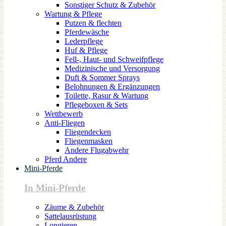
Sonstiger Schutz & Zubehör
Wartung & Pflege
Putzen & flechten
Pferdewäsche
Lederpflege
Huf & Pflege
Fell-, Haut- und Schweifpflege
Medizinische und Versorgung
Duft & Sommer Sprays
Belohnungen & Ergänzungen
Toilette, Rasur & Wartung
Pflegeboxen & Sets
Wettbewerb
Anti-Fliegen
Fliegendecken
Fliegenmasken
Andere Flugabwehr
Pferd Andere
Mini-Pferde
In Mini-Pferde
Zäume & Zubehör
Sattelausrüstung
Longieren