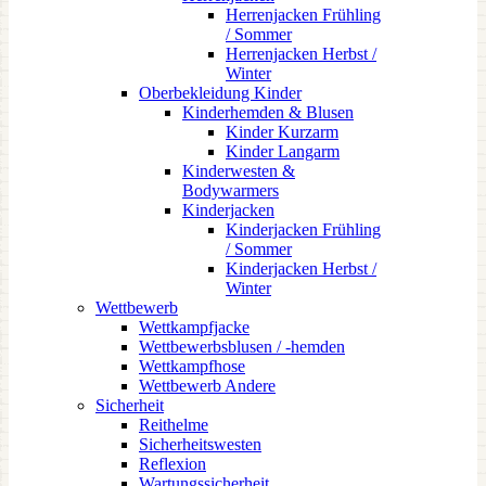
Herrenjacken Frühling
/ Sommer
Herrenjacken Herbst /
Winter
Oberbekleidung Kinder
Kinderhemden & Blusen
Kinder Kurzarm
Kinder Langarm
Kinderwesten &
Bodywarmers
Kinderjacken
Kinderjacken Frühling
/ Sommer
Kinderjacken Herbst /
Winter
Wettbewerb
Wettkampfjacke
Wettbewerbsblusen / -hemden
Wettkampfhose
Wettbewerb Andere
Sicherheit
Reithelme
Sicherheitswesten
Reflexion
Wartungssicherheit