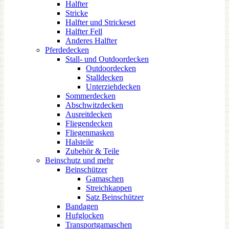
Halfter
Stricke
Halfter und Strickeset
Halfter Fell
Anderes Halfter
Pferdedecken
Stall- und Outdoordecken
Outdoordecken
Stalldecken
Unterziehdecken
Sommerdecken
Abschwitzdecken
Ausreitdecken
Fliegendecken
Fliegenmasken
Halsteile
Zubehör & Teile
Beinschutz und mehr
Beinschützer
Gamaschen
Streichkappen
Satz Beinschützer
Bandagen
Hufglocken
Transportgamaschen