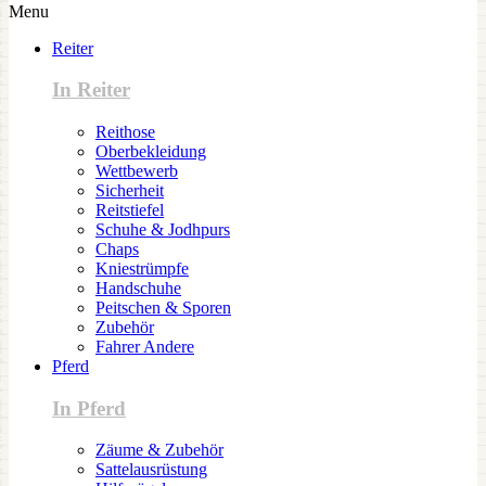
Menu
Reiter
In Reiter
Reithose
Oberbekleidung
Wettbewerb
Sicherheit
Reitstiefel
Schuhe & Jodhpurs
Chaps
Kniestrümpfe
Handschuhe
Peitschen & Sporen
Zubehör
Fahrer Andere
Pferd
In Pferd
Zäume & Zubehör
Sattelausrüstung