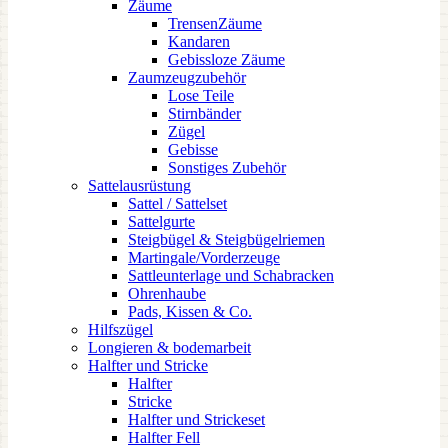
Zäume
TrensenZäume
Kandaren
Gebissloze Zäume
Zaumzeugzubehör
Lose Teile
Stirnbänder
Zügel
Gebisse
Sonstiges Zubehör
Sattelausrüstung
Sattel / Sattelset
Sattelgurte
Steigbügel & Steigbügelriemen
Martingale/Vorderzeuge
Sattleunterlage und Schabracken
Ohrenhaube
Pads, Kissen & Co.
Hilfszügel
Longieren & bodemarbeit
Halfter und Stricke
Halfter
Stricke
Halfter und Strickeset
Halfter Fell