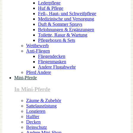
Lederpflege
Huf & Pflege
Fell-, Haut- und Schweifpflege
Medizinische und Versorgung
Duft & Sommer Sprays
Belohnungen & Ergänzungen
Toilette, Rasur & Wartung
Pflegeboxen & Sets
Wettbewerb
Anti-Fliegen
Fliegendecken
Fliegenmasken
Andere Flugabwehr
Pferd Andere
Mini-Pferde
In Mini-Pferde
Zäume & Zubehör
Sattelausrüstung
Longieren
Halfter
Decken
Beinschutz
Andere Mini-Shop