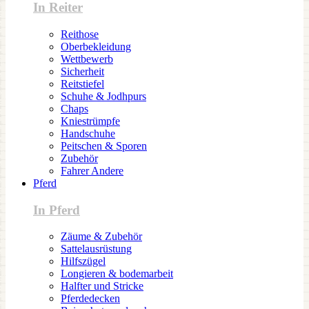
In Reiter
Reithose
Oberbekleidung
Wettbewerb
Sicherheit
Reitstiefel
Schuhe & Jodhpurs
Chaps
Kniestrümpfe
Handschuhe
Peitschen & Sporen
Zubehör
Fahrer Andere
Pferd
In Pferd
Zäume & Zubehör
Sattelausrüstung
Hilfszügel
Longieren & bodemarbeit
Halfter und Stricke
Pferdedecken