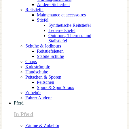
Andere Sicherheit
Reitstiefel
Maintenance et accessoires
Stiefel
Synthetische Reitstiefel
Lederreitstiefel
Outdoor-, Thermo- und
Stallstiefel
Schuhe & Jodhpurs
Reitstiefeletten
Stabile Schuhe
Chaps
Kniestrümpfe
Handschuhe
Peitschen & Sporen
Peitschen
Spurs & Spur Straps
Zubehör
Fahrer Andere
Pferd
In Pferd
Zäume & Zubehör