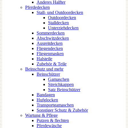
Anderes Halfter
Pferdedecken
Stall- und Outdoordecken
Outdoordecken
Stalldecken
Unterziehdecken
Sommerdecken
Abschwitzdecken
Ausreitdecken
Fliegendecken
Fliegenmasken
Halsteile
Zubehör & Teile
Beinschutz und mehr
Beinschützer
Gamaschen
Streichkappen
Satz Beinschützer
Bandagen
Hufglocken
Transportgamaschen
Sonstiger Schutz & Zubehör
Wartung & Pflege
Putzen & flechten
Pferdewäsche