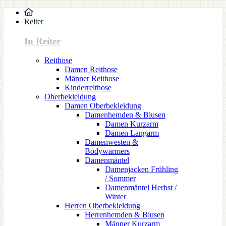
Reiter
In Reiter
Reithose
Damen Reithose
Männer Reithose
Kinderreithose
Oberbekleidung
Damen Oberbekleidung
Damenhemden & Blusen
Damen Kurzarm
Damen Langarm
Damenwesten &
Bodywarmers
Damenmäntel
Damenjacken Frühling
/ Sommer
Damenmäntel Herbst /
Winter
Herren Oberbekleidung
Herrenhemden & Blusen
Männer Kurzarm