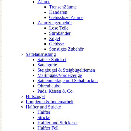
Zäume
TrensenZäume
Kandaren
Gebissloze Zäume
Zaumzeugzubehör
Lose Teile
Stirnbänder
Zügel
Gebisse
Sonstiges Zubehör
Sattelausrüstung
Sattel / Sattelset
Sattelgurte
Steigbügel & Steigbügelriemen
Martingale/Vorderzeuge
Sattleunterlage und Schabracken
Ohrenhaube
Pads, Kissen & Co.
Hilfszügel
Longieren & bodemarbeit
Halfter und Stricke
Halfter
Stricke
Halfter und Strickeset
Halfter Fell