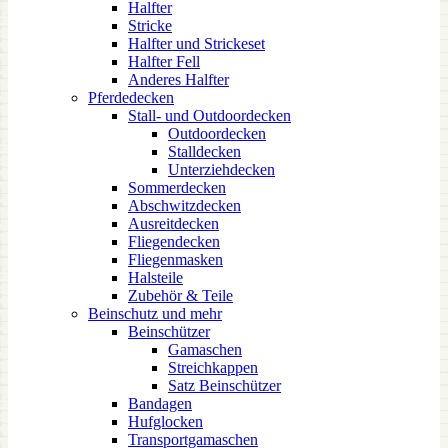
Halfter
Stricke
Halfter und Strickeset
Halfter Fell
Anderes Halfter
Pferdedecken
Stall- und Outdoordecken
Outdoordecken
Stalldecken
Unterziehdecken
Sommerdecken
Abschwitzdecken
Ausreitdecken
Fliegendecken
Fliegenmasken
Halsteile
Zubehör & Teile
Beinschutz und mehr
Beinschützer
Gamaschen
Streichkappen
Satz Beinschützer
Bandagen
Hufglocken
Transportgamaschen