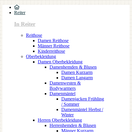
Reiter
In Reiter
Reithose
Damen Reithose
Männer Reithose
Kinderreithose
Oberbekleidung
Damen Oberbekleidung
Damenhemden & Blusen
Damen Kurzarm
Damen Langarm
Damenwesten &
Bodywarmers
Damenmäntel
Damenjacken Frühling
/ Sommer
Damenmäntel Herbst /
Winter
Herren Oberbekleidung
Herrenhemden & Blusen
Männer Kurzarm