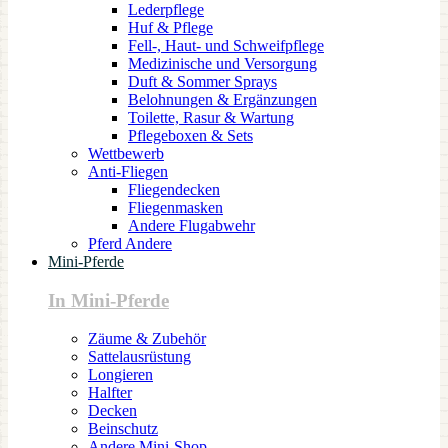
Lederpflege
Huf & Pflege
Fell-, Haut- und Schweifpflege
Medizinische und Versorgung
Duft & Sommer Sprays
Belohnungen & Ergänzungen
Toilette, Rasur & Wartung
Pflegeboxen & Sets
Wettbewerb
Anti-Fliegen
Fliegendecken
Fliegenmasken
Andere Flugabwehr
Pferd Andere
Mini-Pferde
In Mini-Pferde
Zäume & Zubehör
Sattelausrüstung
Longieren
Halfter
Decken
Beinschutz
Andere Mini-Shop