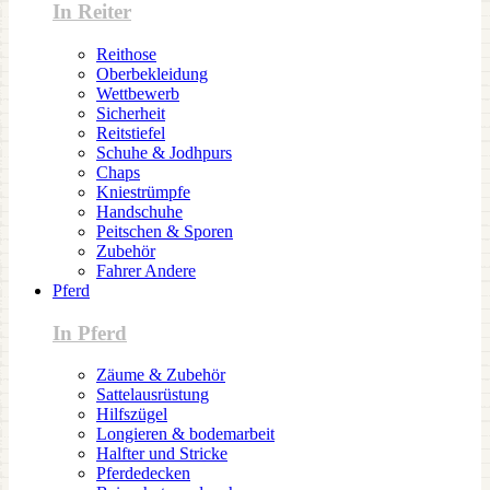
In Reiter
Reithose
Oberbekleidung
Wettbewerb
Sicherheit
Reitstiefel
Schuhe & Jodhpurs
Chaps
Kniestrümpfe
Handschuhe
Peitschen & Sporen
Zubehör
Fahrer Andere
Pferd
In Pferd
Zäume & Zubehör
Sattelausrüstung
Hilfszügel
Longieren & bodemarbeit
Halfter und Stricke
Pferdedecken