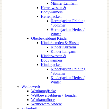
Männer Langarm
Herrenwesten &
Bodywarmers
Herrenjacken
Herrenjacken Frühling
/ Sommer
Herrenjacken Herbst /
Winter
Oberbekleidung Kinder
Kinderhemden & Blusen
Kinder Kurzarm
Kinder Langarm
Kinderwesten &
Bodywarmers
Kinderjacken
Kinderjacken Frühling
/ Sommer
Kinderjacken Herbst /
Winter
Wettbewerb
Wettkampfjacke
Wettbewerbsblusen / -hemden
Wettkampfhose
Wettbewerb Andere
Sicherheit