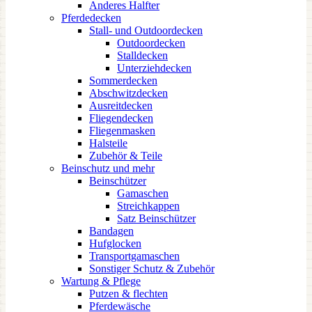
Anderes Halfter
Pferdedecken
Stall- und Outdoordecken
Outdoordecken
Stalldecken
Unterziehdecken
Sommerdecken
Abschwitzdecken
Ausreitdecken
Fliegendecken
Fliegenmasken
Halsteile
Zubehör & Teile
Beinschutz und mehr
Beinschützer
Gamaschen
Streichkappen
Satz Beinschützer
Bandagen
Hufglocken
Transportgamaschen
Sonstiger Schutz & Zubehör
Wartung & Pflege
Putzen & flechten
Pferdewäsche