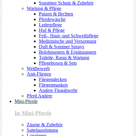
Sonstiger Schutz & Zubehör
Wartung & Pflege
Putzen & flechten
Pferdewäsche
Lederpflege
Huf & Pflege
Fell-, Haut- und Schweifpflege
Medizinische und Versorgung
Duft & Sommer Sprays
Belohnungen & Ergänzungen
Toilette, Rasur & Wartung
Pflegeboxen & Sets
Wettbewerb
Anti-Fliegen
Fliegendecken
Fliegenmasken
Andere Flugabwehr
Pferd Andere
Mini-Pferde
In Mini-Pferde
Zäume & Zubehör
Sattelausrüstung
Longieren