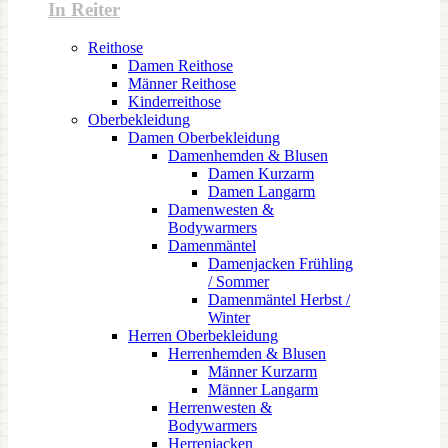
In Reiter
Reithose
Damen Reithose
Männer Reithose
Kinderreithose
Oberbekleidung
Damen Oberbekleidung
Damenhemden & Blusen
Damen Kurzarm
Damen Langarm
Damenwesten &
Bodywarmers
Damenmäntel
Damenjacken Frühling
/ Sommer
Damenmäntel Herbst /
Winter
Herren Oberbekleidung
Herrenhemden & Blusen
Männer Kurzarm
Männer Langarm
Herrenwesten &
Bodywarmers
Herrenjacken