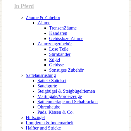
In Pferd
Zäume & Zubehör
Zäume
TrensenZäume
Kandaren
Gebissloze Zäume
Zaumzeugzubehör
Lose Teile
Stirnbänder
Zügel
Gebisse
Sonstiges Zubehör
Sattelausrüstung
Sattel / Sattelset
Sattelgurte
Steigbügel & Steigbügelriemen
Martingale/Vorderzeuge
Sattleunterlage und Schabracken
Ohrenhaube
Pads, Kissen & Co.
Hilfszügel
Longieren & bodemarbeit
Halfter und Stricke