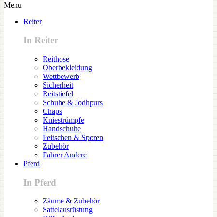
Menu
Reiter
In Reiter
Reithose
Oberbekleidung
Wettbewerb
Sicherheit
Reitstiefel
Schuhe & Jodhpurs
Chaps
Kniestrümpfe
Handschuhe
Peitschen & Sporen
Zubehör
Fahrer Andere
Pferd
In Pferd
Zäume & Zubehör
Sattelausrüstung