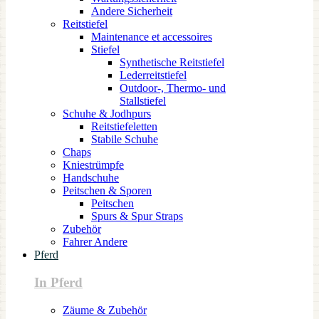
Andere Sicherheit
Reitstiefel
Maintenance et accessoires
Stiefel
Synthetische Reitstiefel
Lederreitstiefel
Outdoor-, Thermo- und
Stallstiefel
Schuhe & Jodhpurs
Reitstiefeletten
Stabile Schuhe
Chaps
Kniestrümpfe
Handschuhe
Peitschen & Sporen
Peitschen
Spurs & Spur Straps
Zubehör
Fahrer Andere
Pferd
In Pferd
Zäume & Zubehör