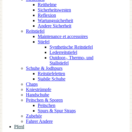
Reithelme
Sicherheitswesten
Reflexion
Wartungssicherheit
Andere Sicherheit
Reitstiefel
Maintenance et accessoires
Stiefel
Synthetische Reitstiefel
Lederreitstiefel
Outdoor-, Thermo- und
Stallstiefel
Schuhe & Jodhpurs
Reitstiefeletten
Stabile Schuhe
Chaps
Kniestrümpfe
Handschuhe
Peitschen & Sporen
Peitschen
Spurs & Spur Straps
Zubehör
Fahrer Andere
Pferd