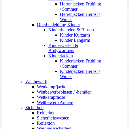
Herrenjacken Frühling
/ Sommer
Herrenjacken Herbst /
Winter
Oberbekleidung Kinder
Kinderhemden & Blusen
Kinder Kurzarm
Kinder Langarm
Kinderwesten &
Bodywarmers
Kinderjacken
Kinderjacken Frühling
/ Sommer
Kinderjacken Herbst /
Winter
Wettbewerb
Wettkampfjacke
Wettbewerbsblusen / -hemden
Wettkampfhose
Wettbewerb Andere
Sicherheit
Reithelme
Sicherheitswesten
Reflexion
Wartungssicherheit