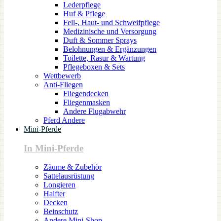
Lederpflege
Huf & Pflege
Fell-, Haut- und Schweifpflege
Medizinische und Versorgung
Duft & Sommer Sprays
Belohnungen & Ergänzungen
Toilette, Rasur & Wartung
Pflegeboxen & Sets
Wettbewerb
Anti-Fliegen
Fliegendecken
Fliegenmasken
Andere Flugabwehr
Pferd Andere
Mini-Pferde
In Mini-Pferde
Zäume & Zubehör
Sattelausrüstung
Longieren
Halfter
Decken
Beinschutz
Andere Mini-Shop