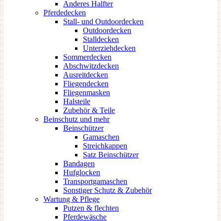
Anderes Halfter
Pferdedecken
Stall- und Outdoordecken
Outdoordecken
Stalldecken
Unterziehdecken
Sommerdecken
Abschwitzdecken
Ausreitdecken
Fliegendecken
Fliegenmasken
Halsteile
Zubehör & Teile
Beinschutz und mehr
Beinschützer
Gamaschen
Streichkappen
Satz Beinschützer
Bandagen
Hufglocken
Transportgamaschen
Sonstiger Schutz & Zubehör
Wartung & Pflege
Putzen & flechten
Pferdewäsche