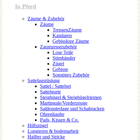
In Pferd
Zäume & Zubehör
Zäume
TrensenZäume
Kandaren
Gebissloze Zäume
Zaumzeugzubehör
Lose Teile
Stirnbänder
Zügel
Gebisse
Sonstiges Zubehör
Sattelausrüstung
Sattel / Sattelset
Sattelgurte
Steigbügel & Steigbügelriemen
Martingale/Vorderzeuge
Sattleunterlage und Schabracken
Ohrenhaube
Pads, Kissen & Co.
Hilfszügel
Longieren & bodemarbeit
Halfter und Stricke