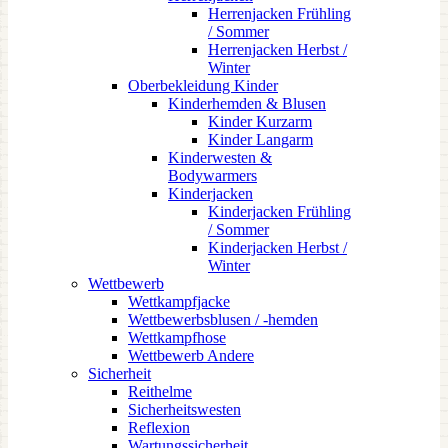
Herrenjacken Frühling
/ Sommer
Herrenjacken Herbst /
Winter
Oberbekleidung Kinder
Kinderhemden & Blusen
Kinder Kurzarm
Kinder Langarm
Kinderwesten &
Bodywarmers
Kinderjacken
Kinderjacken Frühling
/ Sommer
Kinderjacken Herbst /
Winter
Wettbewerb
Wettkampfjacke
Wettbewerbsblusen / -hemden
Wettkampfhose
Wettbewerb Andere
Sicherheit
Reithelme
Sicherheitswesten
Reflexion
Wartungssicherheit