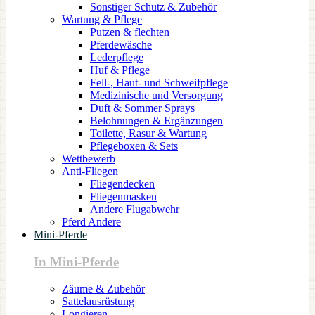
Sonstiger Schutz & Zubehör
Wartung & Pflege
Putzen & flechten
Pferdewäsche
Lederpflege
Huf & Pflege
Fell-, Haut- und Schweifpflege
Medizinische und Versorgung
Duft & Sommer Sprays
Belohnungen & Ergänzungen
Toilette, Rasur & Wartung
Pflegeboxen & Sets
Wettbewerb
Anti-Fliegen
Fliegendecken
Fliegenmasken
Andere Flugabwehr
Pferd Andere
Mini-Pferde
In Mini-Pferde
Zäume & Zubehör
Sattelausrüstung
Longieren