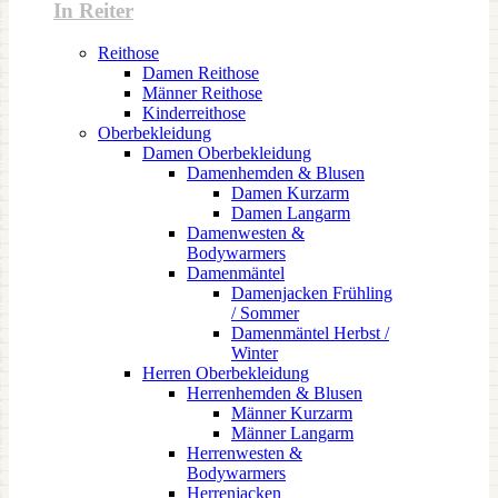
In Reiter
Reithose
Damen Reithose
Männer Reithose
Kinderreithose
Oberbekleidung
Damen Oberbekleidung
Damenhemden & Blusen
Damen Kurzarm
Damen Langarm
Damenwesten &
Bodywarmers
Damenmäntel
Damenjacken Frühling
/ Sommer
Damenmäntel Herbst /
Winter
Herren Oberbekleidung
Herrenhemden & Blusen
Männer Kurzarm
Männer Langarm
Herrenwesten &
Bodywarmers
Herrenjacken