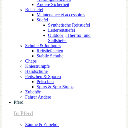
Andere Sicherheit
Reitstiefel
Maintenance et accessoires
Stiefel
Synthetische Reitstiefel
Lederreitstiefel
Outdoor-, Thermo- und
Stallstiefel
Schuhe & Jodhpurs
Reitstiefeletten
Stabile Schuhe
Chaps
Kniestrümpfe
Handschuhe
Peitschen & Sporen
Peitschen
Spurs & Spur Straps
Zubehör
Fahrer Andere
Pferd
In Pferd
Zäume & Zubehör