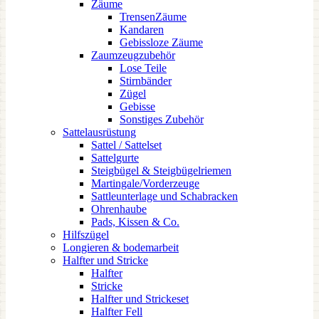
Zäume
TrensenZäume
Kandaren
Gebissloze Zäume
Zaumzeugzubehör
Lose Teile
Stirnbänder
Zügel
Gebisse
Sonstiges Zubehör
Sattelausrüstung
Sattel / Sattelset
Sattelgurte
Steigbügel & Steigbügelriemen
Martingale/Vorderzeuge
Sattleunterlage und Schabracken
Ohrenhaube
Pads, Kissen & Co.
Hilfszügel
Longieren & bodemarbeit
Halfter und Stricke
Halfter
Stricke
Halfter und Strickeset
Halfter Fell