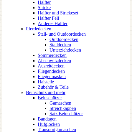
Halfter
Stricke
Halfter und Strickeset
Halfter Fell
Anderes Halfter
Pferdedecken
Stall- und Outdoordecken
Outdoordecken
Stalldecken
Unterziehdecken
Sommerdecken
Abschwitzdecken
Ausreitdecken
Fliegendecken
Fliegenmasken
Halsteile
Zubehör & Teile
Beinschutz und mehr
Beinschützer
Gamaschen
Streichkappen
Satz Beinschützer
Bandagen
Hufglocken
Transportgamaschen