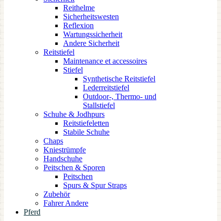
Reithelme
Sicherheitswesten
Reflexion
Wartungssicherheit
Andere Sicherheit
Reitstiefel
Maintenance et accessoires
Stiefel
Synthetische Reitstiefel
Lederreitstiefel
Outdoor-, Thermo- und
Stallstiefel
Schuhe & Jodhpurs
Reitstiefeletten
Stabile Schuhe
Chaps
Kniestrümpfe
Handschuhe
Peitschen & Sporen
Peitschen
Spurs & Spur Straps
Zubehör
Fahrer Andere
Pferd