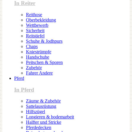
In Reiter
Reithose
Oberbekleidung
Wettbewerb
Sicherheit
Reitstiefel
Schuhe & Jodhpurs
Chaps
Kniestrümpfe
Handschuhe
Peitschen & Sporen
Zubehör
Fahrer Andere
Pferd
In Pferd
Zäume & Zubehör
Sattelausrüstung
Hilfszügel
Longieren & bodemarbeit
Halfter und Stricke
Pferdedecken