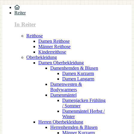
Reiter
In Reiter
Reithose
Damen Reithose
Männer Reithose
Kinderreithose
Oberbekleidung
Damen Oberbekleidung
Damenhemden & Blusen
Damen Kurzarm
Damen Langarm
Damenwesten &
Bodywarmers
Damenmäntel
Damenjacken Frühling
/ Sommer
Damenmäntel Herbst /
Winter
Herren Oberbekleidung
Herrenhemden & Blusen
Männer Kurzarm