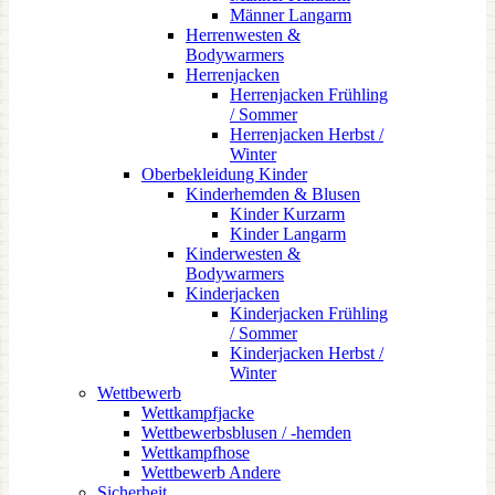
Männer Langarm
Herrenwesten &
Bodywarmers
Herrenjacken
Herrenjacken Frühling
/ Sommer
Herrenjacken Herbst /
Winter
Oberbekleidung Kinder
Kinderhemden & Blusen
Kinder Kurzarm
Kinder Langarm
Kinderwesten &
Bodywarmers
Kinderjacken
Kinderjacken Frühling
/ Sommer
Kinderjacken Herbst /
Winter
Wettbewerb
Wettkampfjacke
Wettbewerbsblusen / -hemden
Wettkampfhose
Wettbewerb Andere
Sicherheit