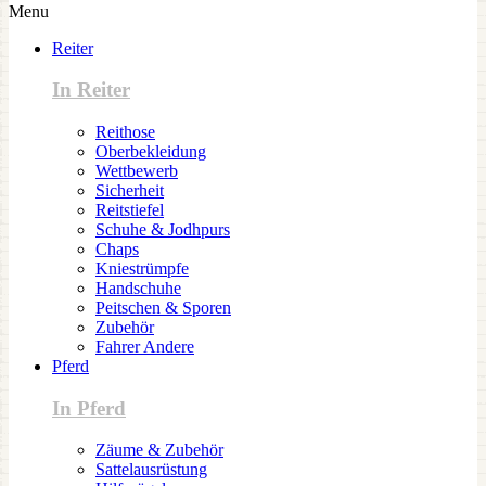
Menu
Reiter
In Reiter
Reithose
Oberbekleidung
Wettbewerb
Sicherheit
Reitstiefel
Schuhe & Jodhpurs
Chaps
Kniestrümpfe
Handschuhe
Peitschen & Sporen
Zubehör
Fahrer Andere
Pferd
In Pferd
Zäume & Zubehör
Sattelausrüstung