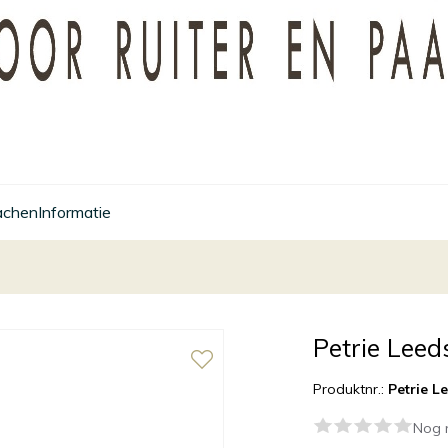
achen
Informatie
Petrie Lee
Produktnr.:
Petrie L
Nog 