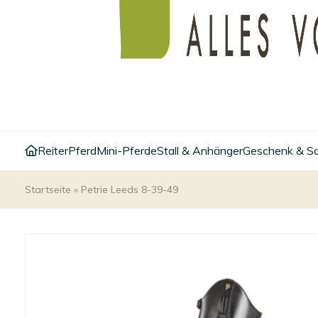
Reiter
Pferd
Mini-Pferde
Stall & Anhänger
Geschenk & S
Startseite
»
Petrie Leeds 8-39-49