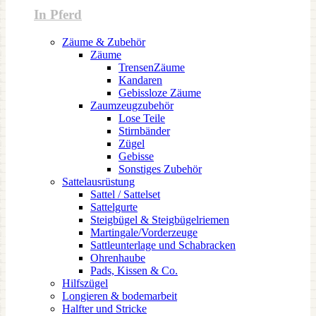
In Pferd
Zäume & Zubehör
Zäume
TrensenZäume
Kandaren
Gebissloze Zäume
Zaumzeugzubehör
Lose Teile
Stirnbänder
Zügel
Gebisse
Sonstiges Zubehör
Sattelausrüstung
Sattel / Sattelset
Sattelgurte
Steigbügel & Steigbügelriemen
Martingale/Vorderzeuge
Sattleunterlage und Schabracken
Ohrenhaube
Pads, Kissen & Co.
Hilfszügel
Longieren & bodemarbeit
Halfter und Stricke