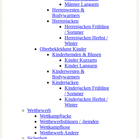
Männer Langarm
Herrenwesten &
Bodywarmers
Herrenjacken
Herrenjacken Frühling
/ Sommer
Herrenjacken Herbst /
Winter
Oberbekleidung Kinder
Kinderhemden & Blusen
Kinder Kurzarm
Kinder Langarm
Kinderwesten &
Bodywarmers
Kinderjacken
Kinderjacken Frühling
/ Sommer
Kinderjacken Herbst /
Winter
Wettbewerb
Wettkampfjacke
Wettbewerbsblusen / -hemden
Wettkampfhose
Wettbewerb Andere
Sicherheit