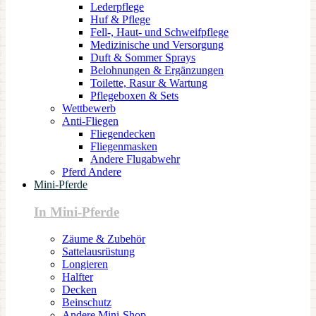
Lederpflege
Huf & Pflege
Fell-, Haut- und Schweifpflege
Medizinische und Versorgung
Duft & Sommer Sprays
Belohnungen & Ergänzungen
Toilette, Rasur & Wartung
Pflegeboxen & Sets
Wettbewerb
Anti-Fliegen
Fliegendecken
Fliegenmasken
Andere Flugabwehr
Pferd Andere
Mini-Pferde
In Mini-Pferde
Zäume & Zubehör
Sattelausrüstung
Longieren
Halfter
Decken
Beinschutz
Andere Mini-Shop