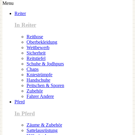
Menu
Reiter
In Reiter
Reithose
Oberbekleidung
Wettbewerb
Sicherheit
Reitstiefel
Schuhe & Jodhpurs
Chaps
Kniestrümpfe
Handschuhe
Peitschen & Sporen
Zubehör
Fahrer Andere
Pferd
In Pferd
Zäume & Zubehör
Sattelausrüstung