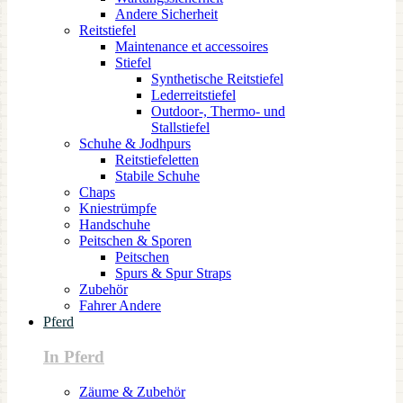
Andere Sicherheit
Reitstiefel
Maintenance et accessoires
Stiefel
Synthetische Reitstiefel
Lederreitstiefel
Outdoor-, Thermo- und
Stallstiefel
Schuhe & Jodhpurs
Reitstiefeletten
Stabile Schuhe
Chaps
Kniestrümpfe
Handschuhe
Peitschen & Sporen
Peitschen
Spurs & Spur Straps
Zubehör
Fahrer Andere
Pferd
In Pferd
Zäume & Zubehör