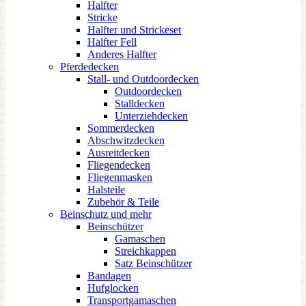
Halfter
Stricke
Halfter und Strickeset
Halfter Fell
Anderes Halfter
Pferdedecken
Stall- und Outdoordecken
Outdoordecken
Stalldecken
Unterziehdecken
Sommerdecken
Abschwitzdecken
Ausreitdecken
Fliegendecken
Fliegenmasken
Halsteile
Zubehör & Teile
Beinschutz und mehr
Beinschützer
Gamaschen
Streichkappen
Satz Beinschützer
Bandagen
Hufglocken
Transportgamaschen