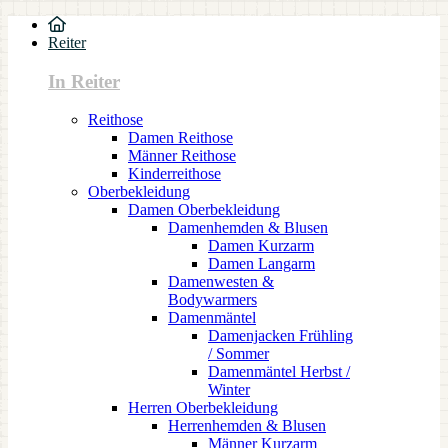
Reiter
In Reiter
Reithose
Damen Reithose
Männer Reithose
Kinderreithose
Oberbekleidung
Damen Oberbekleidung
Damenhemden & Blusen
Damen Kurzarm
Damen Langarm
Damenwesten &
Bodywarmers
Damenmäntel
Damenjacken Frühling
/ Sommer
Damenmäntel Herbst /
Winter
Herren Oberbekleidung
Herrenhemden & Blusen
Männer Kurzarm