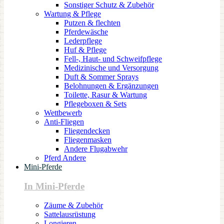
Sonstiger Schutz & Zubehör
Wartung & Pflege
Putzen & flechten
Pferdewäsche
Lederpflege
Huf & Pflege
Fell-, Haut- und Schweifpflege
Medizinische und Versorgung
Duft & Sommer Sprays
Belohnungen & Ergänzungen
Toilette, Rasur & Wartung
Pflegeboxen & Sets
Wettbewerb
Anti-Fliegen
Fliegendecken
Fliegenmasken
Andere Flugabwehr
Pferd Andere
Mini-Pferde
In Mini-Pferde
Zäume & Zubehör
Sattelausrüstung
Longieren