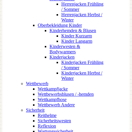
Herrenjacken Frühling
/ Sommer
Herrenjacken Herbst /
Winter
Oberbekleidung Kinder
Kinderhemden & Blusen
Kinder Kurzarm
Kinder Langarm
Kinderwesten &
Bodywarmers
Kinderjacken
Kinderjacken Frühling
/ Sommer
Kinderjacken Herbst /
Winter
Wettbewerb
Wettkampfjacke
Wettbewerbsblusen / -hemden
Wettkampfhose
Wettbewerb Andere
Sicherheit
Reithelme
Sicherheitswesten
Reflexion
Wartungssicherheit