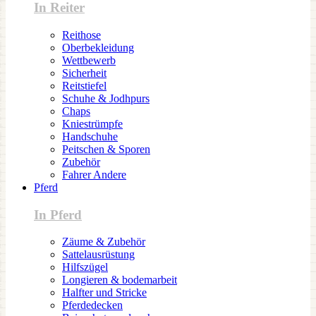
In Reiter
Reithose
Oberbekleidung
Wettbewerb
Sicherheit
Reitstiefel
Schuhe & Jodhpurs
Chaps
Kniestrümpfe
Handschuhe
Peitschen & Sporen
Zubehör
Fahrer Andere
Pferd
In Pferd
Zäume & Zubehör
Sattelausrüstung
Hilfszügel
Longieren & bodemarbeit
Halfter und Stricke
Pferdedecken