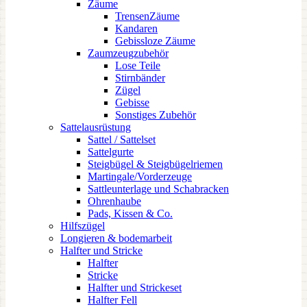
Zäume
TrensenZäume
Kandaren
Gebissloze Zäume
Zaumzeugzubehör
Lose Teile
Stirnbänder
Zügel
Gebisse
Sonstiges Zubehör
Sattelausrüstung
Sattel / Sattelset
Sattelgurte
Steigbügel & Steigbügelriemen
Martingale/Vorderzeuge
Sattleunterlage und Schabracken
Ohrenhaube
Pads, Kissen & Co.
Hilfszügel
Longieren & bodemarbeit
Halfter und Stricke
Halfter
Stricke
Halfter und Strickeset
Halfter Fell