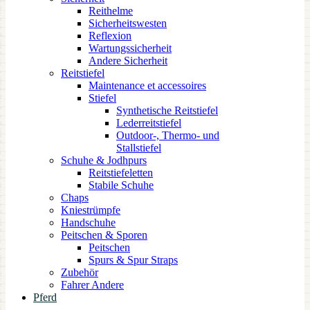
Reithelme
Sicherheitswesten
Reflexion
Wartungssicherheit
Andere Sicherheit
Reitstiefel
Maintenance et accessoires
Stiefel
Synthetische Reitstiefel
Lederreitstiefel
Outdoor-, Thermo- und
Stallstiefel
Schuhe & Jodhpurs
Reitstiefeletten
Stabile Schuhe
Chaps
Kniestrümpfe
Handschuhe
Peitschen & Sporen
Peitschen
Spurs & Spur Straps
Zubehör
Fahrer Andere
Pferd