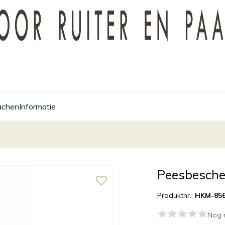
achen
Informatie
Peesbesche
Produktnr.:
HKM-856
Nog 