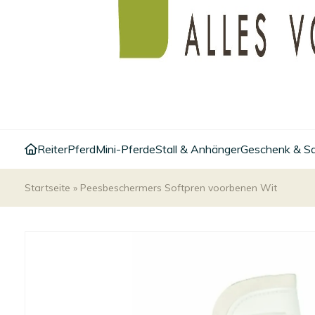
Reiter
Pferd
Mini-Pferde
Stall & Anhänger
Geschenk & S
Startseite
»
Peesbeschermers Softpren voorbenen Wit