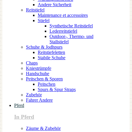
Andere Sicherheit
Reitstiefel
Maintenance et accessoires
Stiefel
Synthetische Reitstiefel
Lederreitstiefel
Outdoor-, Thermo- und
Stallstiefel
Schuhe & Jodhpurs
Reitstiefeletten
Stabile Schuhe
Chaps
Kniestrümpfe
Handschuhe
Peitschen & Sporen
Peitschen
Spurs & Spur Straps
Zubehör
Fahrer Andere
Pferd
In Pferd
Zäume & Zubehör