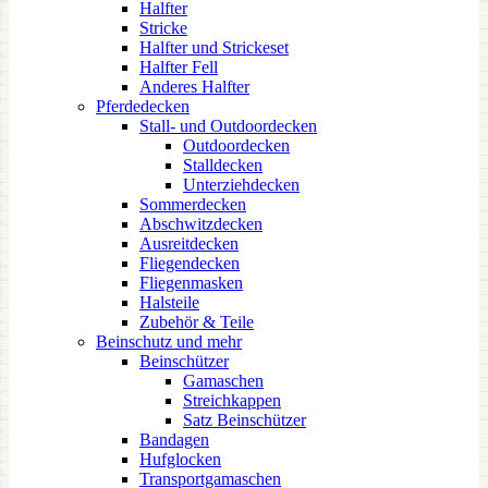
Halfter
Stricke
Halfter und Strickeset
Halfter Fell
Anderes Halfter
Pferdedecken
Stall- und Outdoordecken
Outdoordecken
Stalldecken
Unterziehdecken
Sommerdecken
Abschwitzdecken
Ausreitdecken
Fliegendecken
Fliegenmasken
Halsteile
Zubehör & Teile
Beinschutz und mehr
Beinschützer
Gamaschen
Streichkappen
Satz Beinschützer
Bandagen
Hufglocken
Transportgamaschen