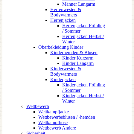
Männer Langarm
Herrenwesten &
Bodywarmers
Herrenjacken
Herrenjacken Frühling
/ Sommer
Herrenjacken Herbst /
Winter
Oberbekleidung Kinder
Kinderhemden & Blusen
Kinder Kurzarm
Kinder Langarm
Kinderwesten &
Bodywarmers
Kinderjacken
Kinderjacken Frühling
/ Sommer
Kinderjacken Herbst /
Winter
Wettbewerb
Wettkampfjacke
Wettbewerbsblusen / -hemden
Wettkampfhose
Wettbewerb Andere
Sicherheit