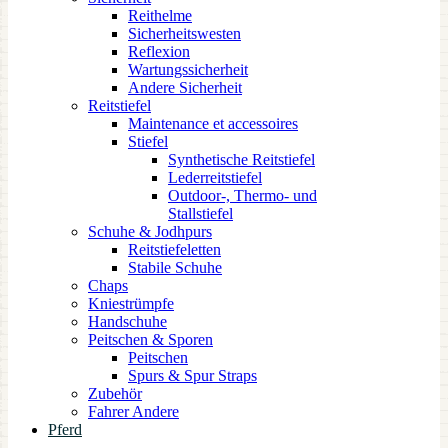
Reithelme
Sicherheitswesten
Reflexion
Wartungssicherheit
Andere Sicherheit
Reitstiefel
Maintenance et accessoires
Stiefel
Synthetische Reitstiefel
Lederreitstiefel
Outdoor-, Thermo- und
Stallstiefel
Schuhe & Jodhpurs
Reitstiefeletten
Stabile Schuhe
Chaps
Kniestrümpfe
Handschuhe
Peitschen & Sporen
Peitschen
Spurs & Spur Straps
Zubehör
Fahrer Andere
Pferd