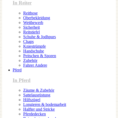
In Reiter
Reithose
Oberbekleidung
Wettbewerb
Sicherheit
Reitstiefel
Schuhe & Jodhpurs
Chaps
Kniestrümpfe
Handschuhe
Peitschen & Sporen
Zubehör
Fahrer Andere
Pferd
In Pferd
Zäume & Zubehör
Sattelausrüstung
Hilfszügel
Longieren & bodemarbeit
Halfter und Stricke
Pferdedecken