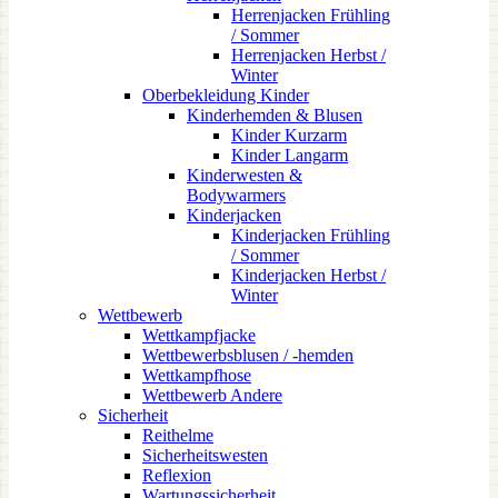
Herrenjacken Frühling
/ Sommer
Herrenjacken Herbst /
Winter
Oberbekleidung Kinder
Kinderhemden & Blusen
Kinder Kurzarm
Kinder Langarm
Kinderwesten &
Bodywarmers
Kinderjacken
Kinderjacken Frühling
/ Sommer
Kinderjacken Herbst /
Winter
Wettbewerb
Wettkampfjacke
Wettbewerbsblusen / -hemden
Wettkampfhose
Wettbewerb Andere
Sicherheit
Reithelme
Sicherheitswesten
Reflexion
Wartungssicherheit