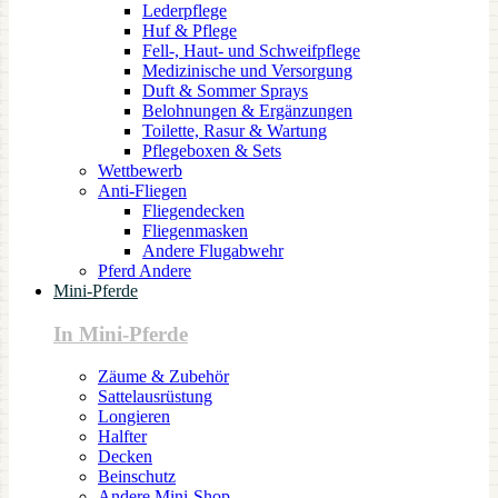
Lederpflege
Huf & Pflege
Fell-, Haut- und Schweifpflege
Medizinische und Versorgung
Duft & Sommer Sprays
Belohnungen & Ergänzungen
Toilette, Rasur & Wartung
Pflegeboxen & Sets
Wettbewerb
Anti-Fliegen
Fliegendecken
Fliegenmasken
Andere Flugabwehr
Pferd Andere
Mini-Pferde
In Mini-Pferde
Zäume & Zubehör
Sattelausrüstung
Longieren
Halfter
Decken
Beinschutz
Andere Mini-Shop