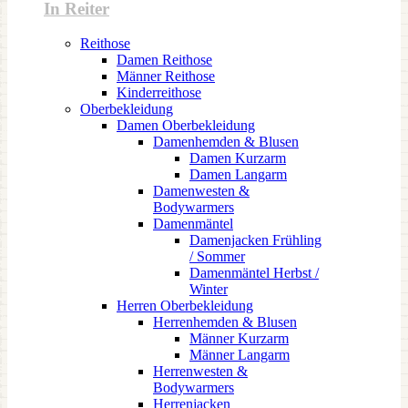
In Reiter
Reithose
Damen Reithose
Männer Reithose
Kinderreithose
Oberbekleidung
Damen Oberbekleidung
Damenhemden & Blusen
Damen Kurzarm
Damen Langarm
Damenwesten &
Bodywarmers
Damenmäntel
Damenjacken Frühling
/ Sommer
Damenmäntel Herbst /
Winter
Herren Oberbekleidung
Herrenhemden & Blusen
Männer Kurzarm
Männer Langarm
Herrenwesten &
Bodywarmers
Herrenjacken