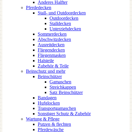
Anderes Halfter
Pferdedecken
Stall- und Outdoordecken
Outdoordecken
Stalldecken
Unterziehdecken
Sommerdecken
Abschwitzdecken
Ausreitdecken
Fliegendecken
Fliegenmasken
Halsteile
Zubehör & Teile
Beinschutz und mehr
Beinschützer
Gamaschen
Streichkappen
Satz Beinschützer
Bandagen
Hufglocken
Transportgamaschen
Sonstiger Schutz & Zubehör
Wartung & Pflege
Putzen & flechten
Pferdewäsche