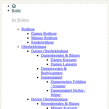
Reiter
In Reiter
Reithose
Damen Reithose
Männer Reithose
Kinderreithose
Oberbekleidung
Damen Oberbekleidung
Damenhemden & Blusen
Damen Kurzarm
Damen Langarm
Damenwesten &
Bodywarmers
Damenmäntel
Damenjacken Frühling
/ Sommer
Damenmäntel Herbst /
Winter
Herren Oberbekleidung
Herrenhemden & Blusen
Männer Kurzarm