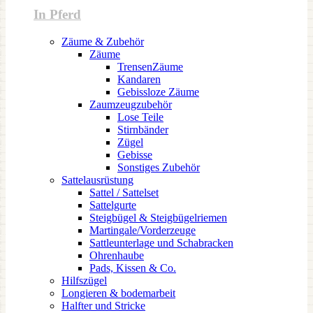
In Pferd
Zäume & Zubehör
Zäume
TrensenZäume
Kandaren
Gebissloze Zäume
Zaumzeugzubehör
Lose Teile
Stirnbänder
Zügel
Gebisse
Sonstiges Zubehör
Sattelausrüstung
Sattel / Sattelset
Sattelgurte
Steigbügel & Steigbügelriemen
Martingale/Vorderzeuge
Sattleunterlage und Schabracken
Ohrenhaube
Pads, Kissen & Co.
Hilfszügel
Longieren & bodemarbeit
Halfter und Stricke