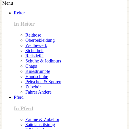
Menu
Reiter
In Reiter
Reithose
Oberbekleidung
Wettbewerb
Sicherheit
Reitstiefel
Schuhe & Jodhpurs
Chaps
Kniestrümpfe
Handschuhe
Peitschen & Sporen
Zubehör
Fahrer Andere
Pferd
In Pferd
Zäume & Zubehör
Sattelausrüstung