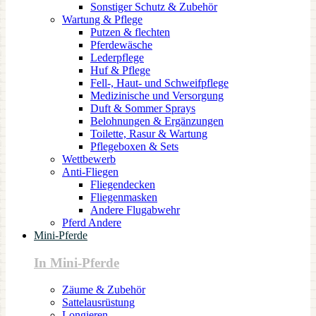
Sonstiger Schutz & Zubehör
Wartung & Pflege
Putzen & flechten
Pferdewäsche
Lederpflege
Huf & Pflege
Fell-, Haut- und Schweifpflege
Medizinische und Versorgung
Duft & Sommer Sprays
Belohnungen & Ergänzungen
Toilette, Rasur & Wartung
Pflegeboxen & Sets
Wettbewerb
Anti-Fliegen
Fliegendecken
Fliegenmasken
Andere Flugabwehr
Pferd Andere
Mini-Pferde
In Mini-Pferde
Zäume & Zubehör
Sattelausrüstung
Longieren