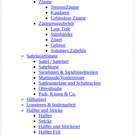
Zäume
TrensenZäume
Kandaren
Gebissloze Zäume
Zaumzeugzubehör
Lose Teile
Stirnbänder
Zügel
Gebisse
Sonstiges Zubehör
Sattelausrüstung
Sattel / Sattelset
Sattelgurte
Steigbügel & Steigbügelriemen
Martingale/Vorderzeuge
Sattleunterlage und Schabracken
Ohrenhaube
Pads, Kissen & Co.
Hilfszügel
Longieren & bodemarbeit
Halfter und Stricke
Halfter
Stricke
Halfter und Strickeset
Halfter Fell